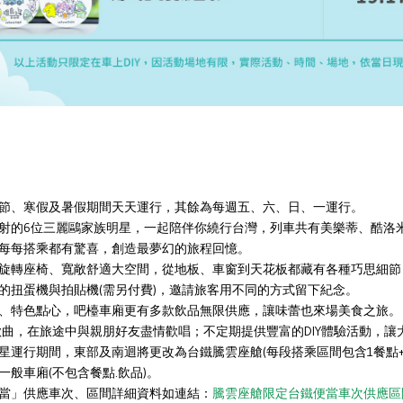
節、寒假及暑假期間天天運行，其餘為每週五、六、日、一運行。
射的6位三麗鷗家族明星，一起陪伴你繞行台灣，列車共有美樂蒂、酷洛
每每搭乘都有驚喜，創造最夢幻的旅程回憶。
0度旋轉座椅、寬敞舒適大空間，從地板、車窗到天花板都藏有各種巧思細
的扭蛋機與拍貼機(需另付費)，邀請旅客用不同的方式留下紀念。
、特色點心，吧檯車廂更有多款飲品無限供應，讓味蕾也來場美食之旅。
歌曲，在旅途中與親朋好友盡情歡唱；不定期提供豐富的DIY體驗活動，
星運行期間，東部及南迴將更改為台鐵騰雲座艙(每段搭乘區間包含1餐點+
般車廂(不包含餐點.飲品)。
當」供應車次、區間詳細資料如連結：
騰雲座艙限定台鐵便當車次供應區