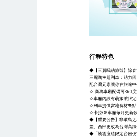
行程特色
◆【三麗鷗萌旅號】除春
三麗鷗主題列車：萌力四
配台灣元素讓你在旅途中
☆ 商務車廂配備可36
☆車廂內設有萌旅號限定
☆列車提供當地食材餐點
☆卡拉OK車廂每月更新
◆【重要公告】非環島之
差、西部更改為台灣高鐵一
◆「騰雲座艙限定台鐵便