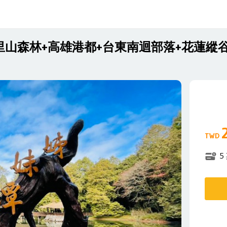
山森林+高雄港都+台東南迴部落+花蓮縱谷
TWD
5