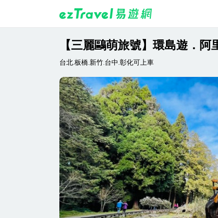
【三麗鷗萌旅號】環島遊．阿里
台北.板橋.新竹.台中.彰化可上車