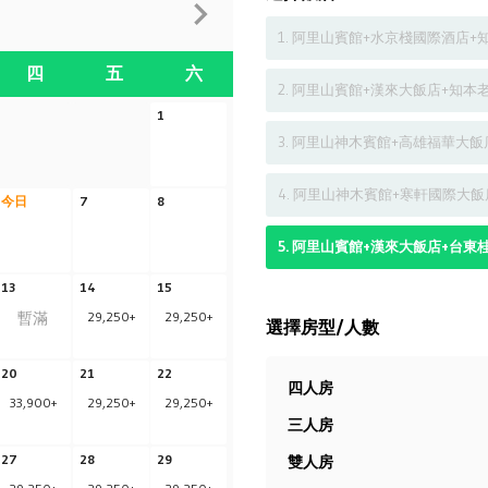
1
.
阿里山賓館+水京棧國際酒店+
四
五
六
2
.
阿里山賓館+漢來大飯店+知本
1
3
.
阿里山神木賓館+高雄福華大飯
4
.
阿里山神木賓館+寒軒國際大飯
今日
7
8
5
.
阿里山賓館+漢來大飯店+台東
13
14
15
暫滿
29,250
+
29,250
+
選擇房型/人數
20
21
22
四人房
33,900
+
29,250
+
29,250
+
三人房
27
28
29
雙人房