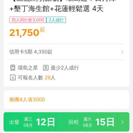
+墾丁海生館+花蓮輕鬆選 4天
四人同行折3,000
2人成行
起
21,750
信用卡5期 4,350起
環島之星
最少2人成行
可報名人數
29
人
揪團4人省3000
週三
12日
週六
15日
出發
回程
08月
08月