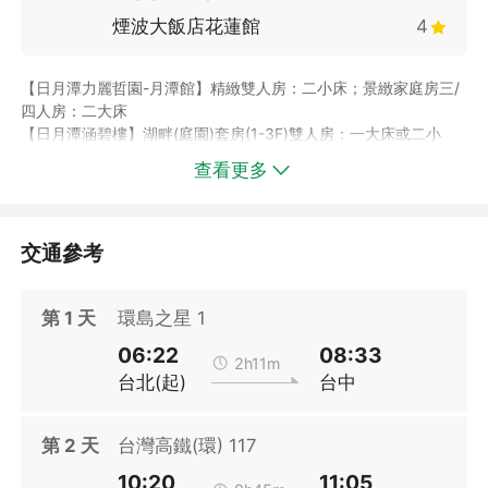
煙波大飯店花蓮館
4
【日月潭力麗哲園-月潭館】精緻雙人房：二小床；景緻家庭房三/
四人房：二大床
【日月潭涵碧樓】湖畔(庭園)套房(1-3F)雙人房：一大床或二小
床；湖畔(庭園)套房(1-3F)三/四人房：一大床+二小床或二大床。
查看更多
【日月潭雲品酒店】經典山景雙人房：一大床或二中床或和式房；
經典山景三/四人房：二中床或和式房。
【日月潭力麗溫德姆溫泉酒店】精緻/標準雙人房：一大床或二小
床；精緻三人房：三小床或二中床；精緻四人房：二中床
交通參考
【墾丁凱撒飯店】景觀客房雙人房：一大床或兩床；景觀客房三、
第
1
天
環島之星 1
四人房：二大床
【墾丁悠活飯店】景緻客房雙人房：一大床或兩床； 景緻客房
06:22
08:33
三、四人房：二大床、一大二小床
2h11m
台北(起)
台中
【墾丁福華飯店】豪華山景客房雙、三、四人房：二大床
【理想大地渡假飯店】豪華客房雙人房：一大床；豪華客房三/四
第
2
天
台灣高鐵(環) 117
人房：二中床。
【遠雄悅來大飯店】精緻山景雙人房：二小床或一大床；精緻山景
10:20
11:05