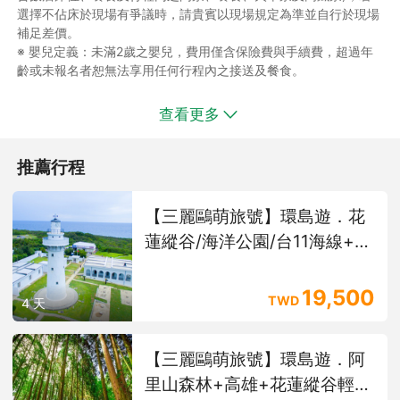
選擇不佔床於現場有爭議時，請貴賓以現場規定為準並自行於現場
補足差價。
※ 嬰兒定義：未滿2歲之嬰兒，費用僅含保險費與手續費，超過年
齡或未報名者恕無法享用任何行程內之接送及餐食。
【說明】※ 若遇天氣不佳或不可抗拒之因素，本公司保有取消或變
查看更多
更行程的權利。
※ 請於規定時間準時集合，行程中如旅客因個人因素私自脫隊或集
推薦行程
合不到視同旅客放棄行程，本公司不予退費。
※ 以上行程載明之車行時間僅供參考，因路況或假日遊客眾多行程
順序將視情況前後更動。
【三麗鷗萌旅號】環島遊．花
※ 本行程部分搭乘巴士，請旅客自備暈車葯或其他隨身藥物。
蓮縱谷/海洋公園/台11海線+台
※ 本行程適用「國內旅遊定型化契約書」之相關規定。
東輕鬆選+墾丁 4天
19,500
TWD
4 天
【三麗鷗萌旅號】環島遊．阿
里山森林+高雄+花蓮縱谷輕鬆