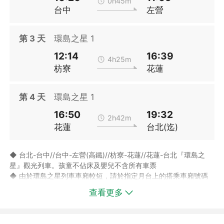
0h45m
三/四人房：二中床。
台中
左營
【花蓮美侖大飯店】豪華客房雙人房：一大床或二小床；豪華家庭
房三/四人房：二中床。
【煙波大飯店花蓮館】豪華雙人房：一大床或二小床；豪華家庭三
第
3
天
環島之星 1
人房：二大床；豪華家庭四人房：二大床。
12:14
16:39
4h25m
枋寮
花蓮
※ 環保愛地球，部份飯店將不提供一次性備品，請依個人需求自行
準備盥洗用品，謝謝。
※ 實際房型以飯店回覆為準。
第
4
天
環島之星 1
16:50
19:32
2h42m
花蓮
台北(迄)
◆ 台北-台中//台中-左營(高鐵)//枋寮-花蓮//花蓮-台北『環島之
星』觀光列車。孩童不佔床及嬰兒不含所有車票
◆ 由於環島之星列車車廂較短，請於指定月台上的搭乘車廂號碼
處候車，以免錯過。
查看更多
◆ 桃園、新竹、台中出發的(佔位)旅客，回程抵達台北後將提供一
段高鐵票返回出發地(此段車票為贈送，若不使用則不額外退費)。