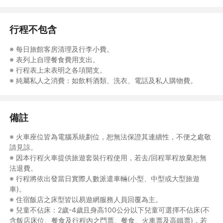
行程不包含
※ 每日旅館客房清理及行李小費。
※ 表列上自理餐食費用支出。
※ 行程表上未表明之各項開支。
※ 純屬私人之消費：如飲料酒類、洗衣、電話及私人購物費。
備註
※ 火車座位皆為電腦系統劃位，恕無法保證其連續性，不便之處敬
請見諒。
※ 因本行程火車提供旅遊套裝行程使用，若去/回程單程放棄恕無
法退費。
※ 行程將依出發當日實際人數派遣車輛(小型、中型或大型旅遊
車)。
※ 住宿飯店之床型皆以易遊網服務人員回覆為主。
※ 兒童不佔床：2歲-4歲且身高100公分以下兒童可選擇不佔床(不
含飯店床位、餐食及行程內之門票、餐食、火車票及高鐵票)，若