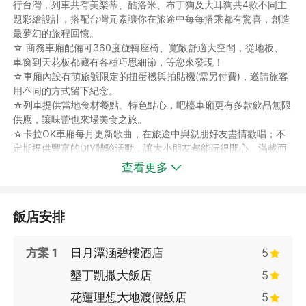
行台灣，列車共有美樂蒂、酷洛米、布丁狗及大耳狗共4款不同主
題彩繪設計，搭配台灣元素讓你在旅途中每每搭乘都有驚喜，創造
最夢幻的旅程回憶。
☆ 商務車廂配備可360度旋轉座椅、寬敞舒適大空間，從地板、
車窗到天花板都藏有各種巧思細節，等您來發現！
☆車廂內設有萌旅號限定的扭蛋機與拍貼機(需另付費)，邀請旅客
用不同的方式留下紀念。
☆列車提供當地食材餐點、特色點心，吧檯車廂更有多款飲品無限
供應，讓味蕾也來場美食之旅。
☆卡拉OK車廂每月更新歌曲，在旅途中與親朋好友盡情歡唱；不
定期提供豐富的DIY體驗活動，讓大小朋友都能玩得開心、滿載而
歸。
查看更多
◆【重要公告】非環島之星運行期間，東部及南迴將更改為台鐵騰
雲座艙(每段搭乘區間包含1餐點+1飲品)，如遇滿位則改為台鐵一
般座位，並退價差、西部更改為台灣高鐵一般車廂(不包含餐點.飲
飯店安排
品)。
◆「騰雲座艙限定台鐵便當」供應車次、區間詳細資料如連結：
騰雲座艙限定台鐵便當車次供應區間表及供餐站別、時間
方案 1
日月潭涵碧樓酒店
5
墾丁凱撒大飯店
5
◆【日月潭】古稱「水沙連」，周邊八條自然步道，漫步悠遊步道
花蓮理想大地渡假飯店
5
中，享受徐徐吹來、令人心曠神怡的湖風；更可於步道沿途觀賞野