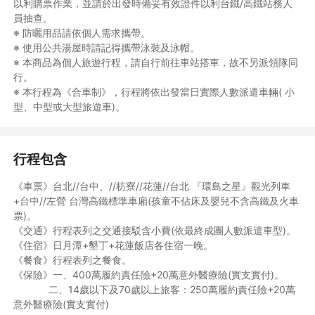
以利購票作業，並請於出發時備妥有效證件以利台鐵/高鐵站務人
員抽查。
※ 防曬用品請依個人需求攜帶。
※ 使用公共湯屋時請記得攜帶泳裝及泳帽。
※ 本商品為個人旅遊行程，請自行前往車站搭車，故不另派領隊同
行。
※ 本行程為《合車制》，行程將依出發當日實際人數派遣車輛( 小
型、中型或大型旅遊車)。
行程包含
《車票》台北//台中、//枋寮//花蓮//台北 『環島之星』觀光列車
+台中//左營 台灣高鐵標準車廂(孩童不佔床及嬰兒不含高鐵及火車
票)。
《交通》行程表列之交通接駁含小費(依最終成團人數派遣車型)。
《住宿》日月潭+墾丁+花蓮飯店各住宿一晚。
《餐食》行程表列之餐食。
《保險》一、400萬履約責任險+20萬意外醫療險(實支實付)。
二、14歲以下及70歲以上旅客：250萬履約責任險+20萬
意外醫療險(實支實付)