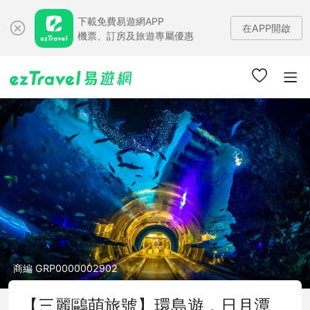
下載免費易遊網APP
在APP開啟
機票、訂房及旅遊專屬優惠
商編 GRP0000002902
【三麗鷗萌旅號】環島遊．日月潭