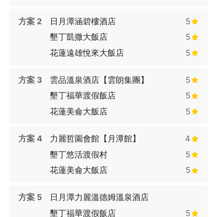
花、水草，聆聽蟲鳴鳥啼的大自然天籟之音。
◆【海灣墾丁】國境之南的墾丁，由太平洋、台灣海峽和巴士海峽
方案 2
日月潭涵碧樓酒店
5
三面環繞，讓這個地區變成了台灣人的渡假勝地。黃金的沙灘、溫
墾丁凱撒大飯店
5
暖的氣溫和蔚藍的海岸，符合了國外對渡假島嶼的所有條件。
◆【後山花蓮】花蓮又被稱為台灣的『後山』，富有美麗的自然景
花蓮遠雄悅來大飯店
5
觀和壯麗的山海景緻。花蓮曾頒獲『國際宜居城市獎』，也曾經在
齊柏林『看見台灣』的鏡頭下，讓世界看到花蓮的美。
方案 3
雲品溫泉酒店【雲朗集團】
5
◆
海洋生物博物館
墾丁福華渡假飯店
5
：墾丁熱門景點海生館，拜訪國王企鵝、紳士企鵝與小白鯨共舞。
花蓮美侖大飯店
5
◆網頁行程為固定套裝行程，若您有部分客製化的需求，建議訂購
最接近之理想行程，成立訂單後於訂單留言給客服，以利為您確
認。
方案 4
力麗哲園會館【月潭館】
4
◆LINE好友點我加入：
【易遊網門市 LINE 帳號】
墾丁悠活渡假村
5
花蓮美侖大飯店
5
方案 5
日月潭力麗溫德姆溫泉酒店
墾丁福華渡假飯店
5