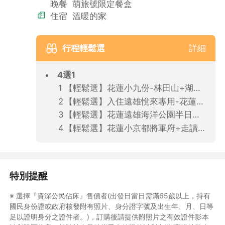
晚餐
萌旅號限定餐盒
住宿
溫暖的家
行程輕鬆選
詳細
4選1
【輕鬆選】花蓮小九份-林田山+湖光山色鯉魚潭（飯店／車站出發、含午餐）
【輕鬆選】入住遠雄悅來專用-花蓮海洋公園門票(飯店出票、不含午餐)
【輕鬆選】花蓮遠雄海洋公園半日遊(易遊網出發3天前出票、飯店/車站出發、不含午餐)需加價:200/人
【輕鬆選】花蓮小京都將軍府+走讀洄瀾散策(四人成行)(飯店／車站出發、含午餐)需加價:500/人
特別提醒
※ 選擇『資深公民佔床』售價者(出發日當日需滿65歲以上，持有
國民身份證或政府核發附有照片、身分證字號及出生年、月、日等
足以證明身分之證件者。)，訂購後請提供附照片之有效證件影本