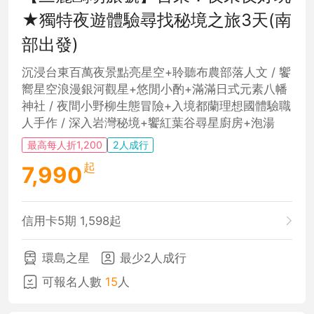
★獨特夜遊體驗尋找秘境之旅3天(南
部出發)
沉浸台東百萬夜景點亮星空+聆聽布農部落人文 / 饗
嚮星空浪漫銀河觀星+悠閒小酌+滿滿日式元素八幡
神社 / 夜間小野柳生態冒險+入境都蘭理想國體驗職
人手作 / 深入岩灣秘境+饗紅葉谷尋星廚房+泡湯
最高每人折1,200
2人成行
起
7,990
信用卡5期 1,598起
環島之星
最少2人成行
可報名人數
15
人