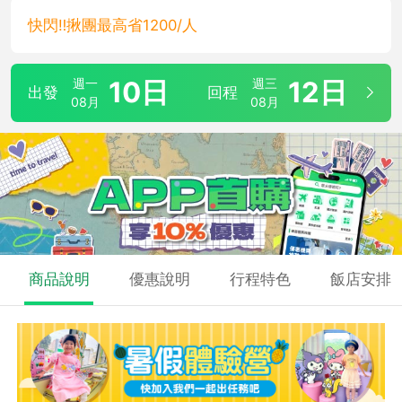
快閃‼️揪團最高省1200/人
週一
10日
週三
12日
出發
回程
08月
08月
商品說明
優惠說明
行程特色
飯店安排