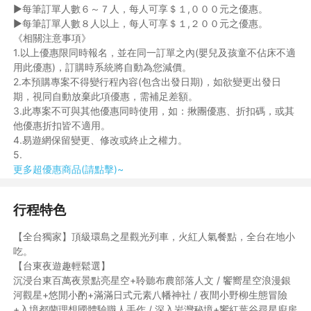
►每筆訂單人數６～７人，每人可享＄１,０００元之優惠。
►每筆訂單人數８人以上，每人可享＄１,２００元之優惠。
《相關注意事項》
1.以上優惠限同時報名，並在同一訂單之內(嬰兒及孩童不佔床不適
用此優惠)，訂購時系統將自動為您減價。
2.本預購專案不得變行程內容(包含出發日期)，如欲變更出發日
期，視同自動放棄此項優惠，需補足差額。
3.此專案不可與其他優惠同時使用，如：揪團優惠、折扣碼，或其
他優惠折扣皆不適用。
4.易遊網保留變更、修改或終止之權力。
5.
更多超優惠商品(請點擊)~
行程特色
【全台獨家】頂級環島之星觀光列車，火紅人氣餐點，全台在地小
吃。
【台東夜遊趣輕鬆選】
沉浸台東百萬夜景點亮星空+聆聽布農部落人文 / 饗嚮星空浪漫銀
河觀星+悠閒小酌+滿滿日式元素八幡神社 / 夜間小野柳生態冒險
+入境都蘭理想國體驗職人手作 / 深入岩灣秘境+饗紅葉谷尋星廚房