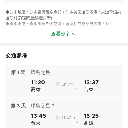
◆知本地區：知本富野溫泉會館 / 知本芙儷渡假酒店 / 東遊季溫泉
渡假村(禪園雅緻湯屋房型)
◆台東市區：台東娜路彎大酒店 / 台東桂田喜來登酒店 / THE
GAYA HOTEL渡假酒店 / 台東趣淘漫旅 / 台東立麗大酒店 / 台東南
查看更多
豐鐵花棧 / 台東富野渡假酒店 / 台東旅人驛站鐵花館
►注意：旅人驛站鐵花館房間數量稀少，如遇客滿將改至旅人驛站
鐵道館或米豆館(無價差)，或「加價」改入住其他飯店。
交通參考
►飯店使用房型個別相關規定，請參閱
作業說明
第
1
天
環島之星 1
內之規定。
►飯店房型說明及相關規定僅供參考，若有更動恕不另行通知；實
11:20
13:37
際房型以飯店提供為主。
2h17m
高雄
台東
►為提倡綠色環保概念，飯店已不提供一次性備品，入住期間如需
相關用品，請自行攜帶或致電櫃檯索取(部分飯店需自費購買)，實
際是否提供請以飯店現場公告為主。
第
3
天
環島之星 2
►實際房況以下單後回覆為準，如遇客滿，則安排館內其他房型
「加價」入住或「加價」改其他飯店或建議改期出發(需依改期後
13:45
16:25
2h40m
之價格為主)，不便之處敬請見諒！
台東
高雄
►飯店房型說明僅供參考，若有更動恕不另行通知；實際房型以飯