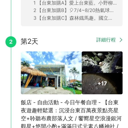
【台東加購A】愛上台東藍。小野柳+悠閒享用海景下午茶之旅(下午出發．2人成行．不含餐)
【台東加購B】🎈7/4~8/20熱氣球嘉年華．每週二公休🎈茶園巡禮品茗(下午出發．2人成行．不含餐)
【台東加購C】森林鐡馬趣。國立史前博物館+森林公園單車漫遊之旅(下午出發．2人成行．不含餐)
詳細行程
第2天
2
+17
飯店 - 自由活動 - 今日午餐自理 - 【台東
夜遊趣輕鬆選：沉浸台東百萬夜景點亮星
空+聆聽布農部落人文 / 饗嚮星空浪漫銀河
觀星+悠閒小酌+滿滿日式元素八幡神社 /