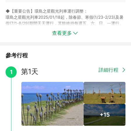
店提供為主。
►飯店設施若因飯店維修暫停使用，恕不另行通知，部分設施需付
◆【重要公告】環島之星觀光列車運行調整：
費使用以飯店設施公告為主。
環島之星觀光列車2025/01/18起，除春節、寒假(1/23-2/23)及暑
假(7/1-8/29)期間天天運行，其餘維持每週五、六、日、一運行。
如遇每週二～週四，將調整搭乘台鐵EMU3000(新自強號．一般座
查看更多
艙)：
去程(二~四)：台鐵423次(EMU3000一般座艙) 10:49新左營
→13:06知本→13:17台東
回程(二~四)：台鐵314次(EMU3000一般座艙) 13:49台東→13:59
參考行程
知本→16:05新左營
►以上列車如遇指定班次客滿，將為旅客改訂提前或延後90分鐘內
詳細行程
第1天
1
的班次。
►上述時間僅供參考，實際仍需依車票上記載時間為主。
►搭乘飛機、台鐵及高鐵列車將無提供環島之星相關服務、餐點敬
請自理；部分差額退費請依系統設定為主。(嬰兒不含全程車票)
►車票之座位號碼皆為電腦系統自動產出，無法保證其連續性。
◆【環島之星觀光列車】安排搭乘環島之星觀光列車，美麗的彩繪
+15
外觀、高級的商務車廂，每排3位的豪華寬敞座椅， 360度旋轉空
間、隱藏式餐桌、明亮觀景車窗、娛樂卡拉OK車廂，吃喝玩樂就
從上車的那一刻開始~用最輕鬆悠閒的方式坐火車暢遊美麗寶島！