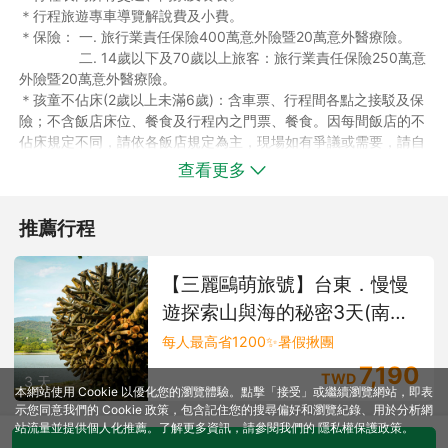
＊行程旅遊專車導覽解說費及小費。
＊保險： 一. 旅行業責任保險400萬意外險暨20萬意外醫療險。
二. 14歲以下及70歲以上旅客：旅行業責任保險250萬意
外險暨20萬意外醫療險。
＊孩童不佔床(2歲以上未滿6歲)：含車票、行程間各點之接駁及保
險；不含飯店床位、餐食及行程內之門票、餐食。因每間飯店的不
佔床規定不同，請依各飯店規定為主，現場如有爭議或需要，請自
行加付費用。(如需加購兒童安全座椅請洽客服人員)
查看更多
＊嬰兒：費用僅含保險費與手續費，超過年齡或未報名者恕無法享
用任何行程內之接送及餐食。(如需加購嬰兒安全座椅請洽客服人
推薦行程
員)
►行程費用不包含：
＊每日旅館客房清理及行李小費。
【三麗鷗萌旅號】台東．慢慢
＊表列上自理餐食費用支出。
遊探索山與海的秘密3天(南部
＊行程表上未表明之各項開支。
＊純屬私人之消費：如飲料酒類、洗衣、電話及私人購物費。
出發)
每人最高省1200✨暑假揪團
7,190
【說明】＊訂購本商品前請參閱相關規定及作業說明
TWD
3 天
本網站使用 Cookie 以優化您的瀏覽體驗。點擊「接受」或繼續瀏覽網站，即表
『各飯店房型及訂購注意事項』
示您同意我們的 Cookie 政策，包含記住您的搜尋偏好和瀏覽紀錄、用於分析網
之規定。
站流量並提供個人化推薦。了解更多資訊，請參閱我們的
隱私權保護政策
。
＊本商品為個人旅遊行程，請自行前往車站搭車，行程中景點將由