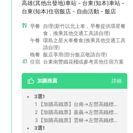
高雄(其他出發地)車站 - 台東(知本)車站 -
我想看更多環島之星介紹
台東(知本)住宿飯店 - 自由活動 - 飯店
◆高雄(斗六/嘉義/台南/新左營/屏東/枋寮)至台東(知本)『環島之
星』觀光列車來回車票。
早餐
自理(新竹以北上車，早餐提供環星餐
(以上列車如遇指定班次客滿，將為旅客改訂提前或延後90分鐘內
食，換乘其他交通工具請自理)
的班次)
午餐
環島之星火車餐食(換乘其他交通工具
◆目的地車站至飯店及景點來回接送。
◆本商品車票僅提供旅遊套裝行程使用，開票後恕無法更改日期、
請自理)
航段及班次；如欲自理視同放棄，恕無法抵用現金、退費或轉作其
晚餐
飯店享用(部分飯店敬請自理)
他用途。
住宿
台東南豐鐵花棧或參考其他住宿方案
◆環島之星列車車廂較短，請於指定月台與車廂搭乘處候車，以免
影響您自身權益。
◆提醒您，請務必至指定車站搭乘，因環島之星無販售站票，若欲
加購推薦
詳細
更改起訖點請提前告知，於現場更動將有費用產生且列車長有權拒
絕旅客上車。
3選1
【加購高鐵票】台南→左營高鐵標準車廂(單程票)
【加購高鐵票】嘉義→左營高鐵標準車廂(單程票)
【加購高鐵票】雲林→左營高鐵標準車廂(單程票)
3選1