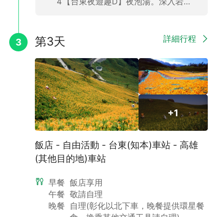
【台東夜遊趣D】夜泡湯。深入岩灣秘境+饗紅葉谷尋星廚房+漫步初鹿牧場之旅(飯店出發．2人成行．含晚餐)
詳細行程
第3天
3
+1
飯店 - 自由活動 - 台東(知本)車站 - 高雄
(其他目的地)車站
早餐
飯店享用
午餐
敬請自理
晚餐
自理(彰化以北下車，晚餐提供環星餐