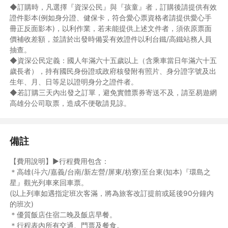
◆訂購時，凡選擇『資深公民』與『孩童』者，訂購後請提供有效
證件影本(例如身分證、健保卡，符合愛心票資格者請提供愛心手
冊正反面影本)，以利作業，若未能提供上述文件者，須依原票面
價補收差額，並請於出發時備妥有效證件以利台鐵/高鐵站務人員
抽查。
◆資深公民定義：國人年滿六十五歲以上（含乘車當日年滿六十五
歲長者），持有國民身份證或政府核發附有照片、身分證字號及出
生年、月、日等足以證明身分之證件者。
◆若訂購三天內出發之訂單，避免實體票券寄送不及，請至易遊網
高雄分公司取票，造成不便敬請見諒。
備註
【費用說明】►行程費用包含：
＊高雄(斗六/嘉義/台南/新左營/屏東/枋寮)至台東(知本)『環島之
星』觀光列車來回車票。
(以上列車如遇指定班次客滿，將為旅客改訂提前或延後90分鐘內
的班次)
＊優質飯店住宿二晚及飯店早餐。
＊行程表內所有交通、門票及餐食。