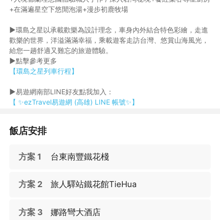
+在滿遍星空下悠閒泡湯+漫步初鹿牧場
►環島之星以承載歡樂為設計理念，車身內外結合特色彩繪，走進
歡樂的世界，洋溢滿滿幸福，乘載遊客走訪台灣、悠賞山海風光，
給您一趟舒適又難忘的旅遊體驗。
►點擊參考更多
【環島之星列車行程】
►易遊網南部LINE好友點我加入：
【 ✨ezTravel易遊網 (高雄) LINE 帳號✨】
飯店安排
方案 1
台東南豐鐵花棧
方案 2
旅人驛站鐵花館TieHua
方案 3
娜路彎大酒店