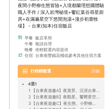
夜間小野柳生態冒險+入境都蘭理想國體驗
職人手作 / 深入岩灣秘境+饗紅葉谷尋星廚
房+在滿遍星空下悠閒泡湯+漫步初鹿牧
場】 - 台東(知本)住宿飯店
早餐
飯店享用
午餐
敬請自理
晚餐
依輕鬆選內容提供
住宿
台東南豐鐵花棧或參考其他住宿方案
行程輕鬆選
詳細
4選1
【台東夜遊趣A】夜賞景。沉浸台東百萬夜景點亮星空+聆聽布農部落人文之旅(飯店出發．2人成行．含晚餐)
【台東夜遊趣B】夜觀星。饗嚮星空浪漫銀河觀星+悠閒小酌之旅(飯店出發．2人成行．含晚餐)
【台東夜遊趣C】夜生態。小野柳生態冒險+入境都蘭理想國之旅(飯店出發．2人成行．含晚餐)