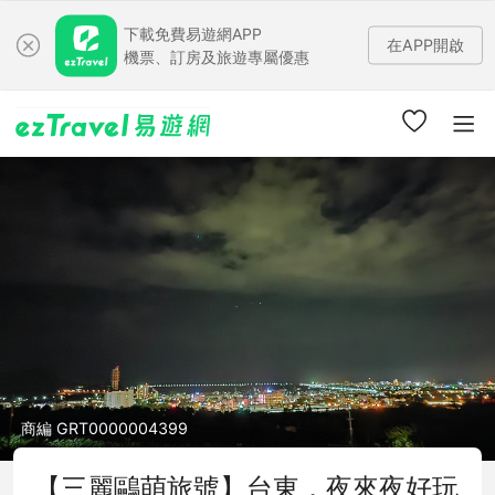
下載免費易遊網APP
在APP開啟
機票、訂房及旅遊專屬優惠
商編 GRT0000004399
【三麗鷗萌旅號】台東．夜來夜好玩