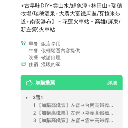
+古早味DIY+雲山水/鯉魚潭+林田山+瑞穗
牧場/瑞穗溫泉+大農大富鐵馬遊/瓦拉米步
道+南安瀑布】 - 花蓮火車站 - 高雄(屏東/
新左營)火車站
早餐
飯店享用
午餐
依輕鬆選內容提供
晚餐
敬請自理
住宿
溫暖的家
加購推薦
詳細
3選1
【加購高鐵票】左營→台南高鐵標準車廂(單程票)
【加購高鐵票】左營→嘉義高鐵標準車廂(單程票)
【加購高鐵票】左營→雲林高鐵標準車廂(單程票)