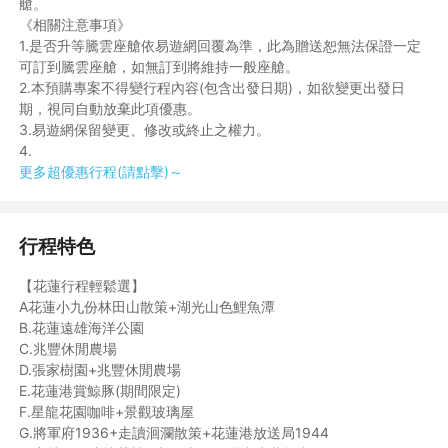
艙。
《相關注意事項》
1.是否升等騰雲座艙依易遊網回覆為準，此為贈送恕無法保證一定
可訂到騰雲座艙，如無訂到將維持一般座艙。
2.本預購專案不得變行程內容(包含出發日期)，如欲變更出發日
期，視同自動放棄此項優惠。
3.易遊網保留變更、修改或終止之權力。
4.
更多超優惠行程(請點擊)～
行程特色
【花蓮行程輕鬆選】
A花蓮小九份林田山散策+湖光山色鯉魚潭
B.花蓮遠雄海洋公園
C.兆豐休閒農場
D.張家樹園+兆豐休閒農場
E.花蓮港賞鯨豚(期間限定)
F.星龍花園咖啡+景觀玻璃屋
G.將軍府1936+走讀洄瀾散策+花蓮港放送局1944