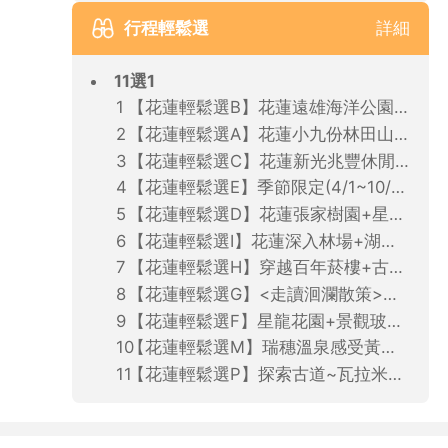
行程輕鬆選
詳細
11選1
【花蓮輕鬆選B】花蓮遠雄海洋公園之旅(飯店/花蓮車站出發．2人成行．不含餐)
【花蓮輕鬆選A】花蓮小九份林田山散策+湖光山色鯉魚潭之旅(飯店/花蓮車站出發．2人成行．含午餐)
【花蓮輕鬆選C】花蓮新光兆豐休閒農場之旅(飯店/花蓮車站出發．2人成行．含午餐)(地接出票)
【花蓮輕鬆選E】季節限定(4/1~10/31)-花蓮賞鯨豚之旅(飯店/花蓮車站出發．2人成行．不含餐)
【花蓮輕鬆選D】花蓮張家樹園+星巴克+兆豐農場之旅(飯店出發．2人成行．含午餐)(地接出票)★需補200/人
【花蓮輕鬆選I】花蓮深入林場+湖光山色鯉魚潭+探溼地之旅(飯店出發．2人成行．不含餐)(地接出票)★需補400/人
【花蓮輕鬆選H】穿越百年菸樓+古早味DIY+雲山水夢幻湖(飯店出發．2人成行．含午餐)★需補700/人
【花蓮輕鬆選G】<走讀洄瀾散策>將軍府1936+花蓮港放送局1944(飯店出發．4人成行．含午餐)(地接出票)★需補600/人
【花蓮輕鬆選F】星龍花園+景觀玻璃屋眺望無垠海景之旅(飯店出發．4人成行．含午餐)(地接出票)★需補900/人
【花蓮輕鬆選M】瑞穗溫泉感受黃金湯魅力+大農大富鐵馬遊(飯店出發．4人成行．含午餐)★需補750/人
【花蓮輕鬆選P】探索古道~瓦拉米步道+南安瀑布(飯店/車站出發．2人成行．不含午餐)★需補1000元/人