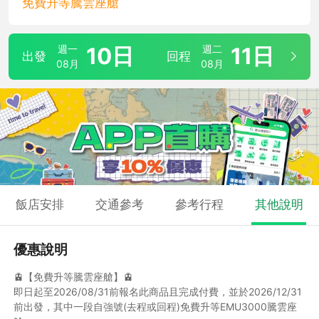
免費升等騰雲座艙
週一
10日
週二
11日
出發
回程
08月
08月
飯店安排
交通參考
參考行程
其他說明
優惠說明
🚊【免費升等騰雲座艙】🚊
即日起至2026/08/31前報名此商品且完成付費，並於2026/12/31
前出發，其中一段自強號(去程或回程)免費升等EMU3000騰雲座