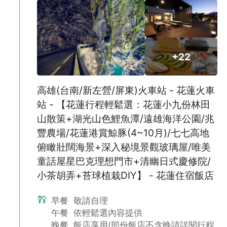
◆目的地車站至飯店及景點來回接送。
◆本商品車票僅提供旅遊套裝行程使用，開票後恕無法更改日期、
航段及班次；如欲自理視同放棄，恕無法抵用現金、退費或轉作其
他用途。
+22
不再提醒
下載APP
高雄(台南/新左營/屏東)火車站 - 花蓮火車
站 - 【花蓮行程輕鬆選：花蓮小九份林田
山散策+湖光山色鯉魚潭/遠雄海洋公園/兆
豐農場/花蓮港賞鯨豚(4~10月)/七七高地
俯瞰壯闊海景+深入秘境景觀玻璃屋/唯美
童話屋星巴克理想門市+清幽日式慶修院/
小茶胡弄+苔球植栽DIY】 - 花蓮住宿飯店
早餐
敬請自理
午餐
依輕鬆選內容提供
晚餐
飯店享用(部份飯店不含晚請詳閱行程