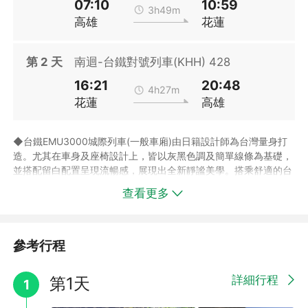
07:10
10:59
►實際房況以下單後回覆為準，如遇客滿，則安排館內其他房型
3h49m
高雄
花蓮
「加價」入住或「加價」改其他飯店或建議改期出發(需依改期後
之價格為主)，不便之處敬請見諒！
►飯店房型說明僅供參考，若有更動恕不另行通知；實際房型以飯
第
2
天
南迴-台鐵對號列車(KHH) 428
店提供為主。
►飯店設施若因飯店維修暫停使用，恕不另行通知，部分設施需付
16:21
20:48
4h27m
費使用以飯店設施公告為主。
花蓮
高雄
◆台鐵EMU3000城際列車(一般車廂)由日籍設計師為台灣量身打
造。尤其在車身及座椅設計上，皆以灰黑色調及簡單線條為基礎，
並搭配留白配置呈現流暢感，展現出全新靜謐美學。搭乘舒適的台
鐵列車，盡覽沿線山林、田野、河流、小鎮的美麗鐵道風光，讓您
查看更多
的旅程充滿渡假樂趣，情不自禁戀上花東！
◆高雄(台南/新左營/屏東)至花蓮南迴自強號(一般車廂)來回車票。
(如遇指定列車班次客滿，將為旅客改訂提前或延後90分鐘內的其
他班次)
參考行程
◆南迴/北迴自強號火車班次及高鐵班次時有異動，請依旅遊券上
標示之班次及時間為準。
詳細行程
第1天
1
◆火車及高鐵座位皆為電腦系統劃位，恕無法保證其連續性，不便
之處敬請見諒。