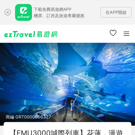
下載免費易遊網APP
在APP開啟
機票、訂房及旅遊專屬優惠
商編 GRT0000006327
【EMU3000城際列車】花蓮．漫遊