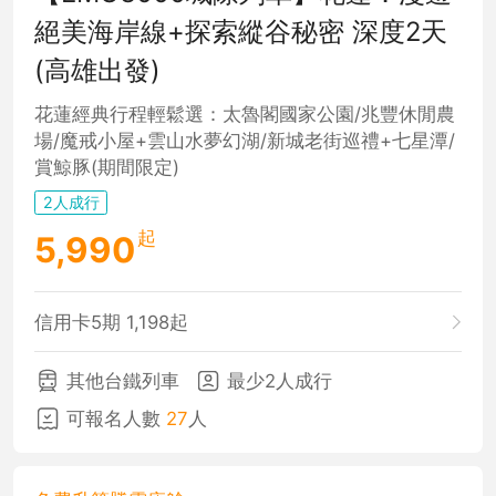
絕美海岸線+探索縱谷秘密 深度2天
(高雄出發)
花蓮經典行程輕鬆選：太魯閣國家公園/兆豐休閒農
場/魔戒小屋+雲山水夢幻湖/新城老街巡禮+七星潭/
賞鯨豚(期間限定)
2人成行
起
5,990
信用卡5期 1,198起
其他台鐵列車
最少2人成行
可報名人數
27
人