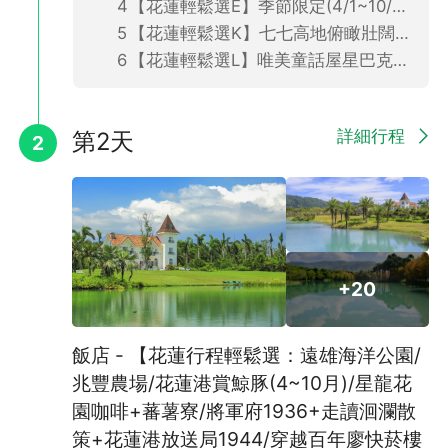
【花蓮輕鬆選E】季節限定(4/1~10/31)-花蓮賞鯨豚之旅(飯店/花蓮車站出發．2人成行．不含餐)
【花蓮輕鬆選K】七七高地俯瞰壯闊海景+深入秘境景觀玻璃屋之旅(飯店/花蓮車站出發．4人成行．不含餐)
【花蓮輕鬆選L】唯美童話屋星巴克理想門市+清幽日式慶修院之旅(飯店/花蓮車站出發．2人成行．不含餐)
詳細行程
第2天
2
+20
飯店 - 【花蓮行程輕鬆選：遠雄海洋公園/
兆豐農場/花蓮港賞鯨豚(4~10月)/星龍花
園咖啡+蕃薯寮/將軍府1936+走讀洄瀾散
策+花蓮港放送局1944/穿越百年廖快菸樓