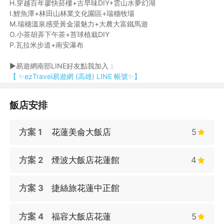
H.穿越百年廖快菸樓+古早味DIY+雲山水夢幻湖
I.鯉魚潭+林田山林業文化園區+瑞穗牧場
M.瑞穗溫泉感受黃金湯魅力+大農大富鐵馬遊
O.小茶胡弄下午茶+苔球植栽DIY
P.瓦拉米步道+南安瀑布
►易遊網南部LINE好友點我加入：
【 ✨ezTravel易遊網 (高雄) LINE 帳號✨】
飯店安排
方案 1
花蓮美侖大飯店
5
方案 2
煙波大飯店花蓮館
4
方案 3
捷絲旅花蓮中正館
方案 4
福容大飯店花蓮
5