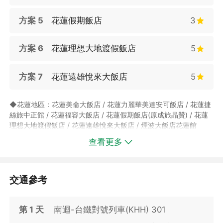
方案 5
花蓮假期飯店
3
方案 6
花蓮理想大地渡假飯店
5
方案 7
花蓮遠雄悅來大飯店
5
◆花蓮地區：花蓮美侖大飯店 / 花蓮力麗華美達安可飯店 / 花蓮捷
絲旅中正館 / 花蓮福容大飯店 / 花蓮假期飯店(原成旅晶贊) / 花蓮
理想大地渡假飯店 / 花蓮遠雄悅來大飯店 / 煙波大飯店花蓮館
查看更多
►飯店使用房型個別相關規定，請參閱
作業說明
內之規定。
►飯店房型說明及相關規定僅供參考，若有更動恕不另行通知；實
交通參考
際房型以飯店提供為主。
►為提倡綠色環保概念，飯店已不提供一次性備品，入住期間如需
第
1
天
南迴-台鐵對號列車(KHH) 301
相關用品，請自行攜帶或致電櫃檯索取(部分飯店需自費購買)，實
際是否提供請以飯店現場公告為主。