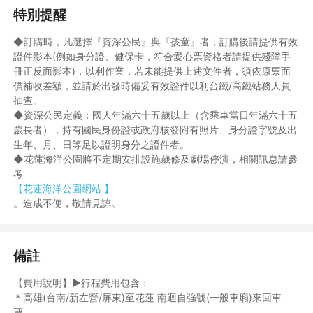
特別提醒
◆訂購時，凡選擇『資深公民』與『孩童』者，訂購後請提供有效
證件影本(例如身分證、健保卡，符合愛心票資格者請提供殘障手
冊正反面影本)，以利作業，若未能提供上述文件者，須依原票面
價補收差額，並請於出發時備妥有效證件以利台鐵/高鐵站務人員
抽查。
◆資深公民定義：國人年滿六十五歲以上（含乘車當日年滿六十五
歲長者），持有國民身份證或政府核發附有照片、身分證字號及出
生年、月、日等足以證明身分之證件者。
◆花蓮海洋公園將不定期安排設施歲修及劇場停演，相關訊息請參
考
【花蓮海洋公園網站 】
。造成不便，敬請見諒。
備註
【費用說明】►行程費用包含：
＊高雄(台南/新左營/屏東)至花蓮 南迴自強號(一般車廂)來回車
票。