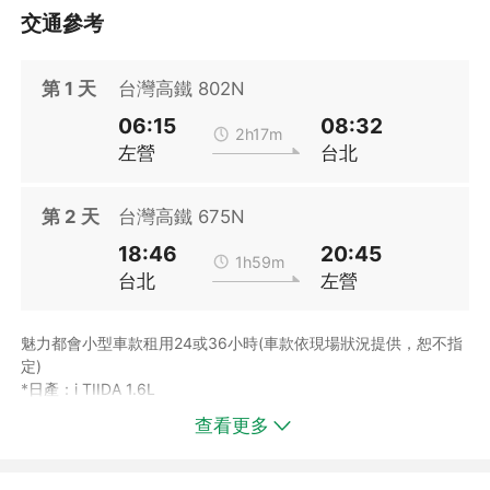
車站、台中文心、高雄分公司易遊網門市取票！
交通參考
※高鐵假期商品不可前往高鐵站售票櫃檯或高鐵售票機取票
※產品訂價依出發日不同，參考售價請指定出發日期。​​
第
1
天
台灣高鐵 802N
06:15
08:32
2h17m
左營
台北
第
2
天
台灣高鐵 675N
18:46
20:45
1h59m
台北
左營
魅力都會小型車款租用24或36小時(車款依現場狀況提供，恕不指
定)
*日產：i TIIDA 1.6L
*豐田：New Vios 1.5L、Yaris 1.5L
查看更多
*三菱：Grand Lancer 1.8L
*本田：FIT 1.5L
*福斯：POLO 1.0L