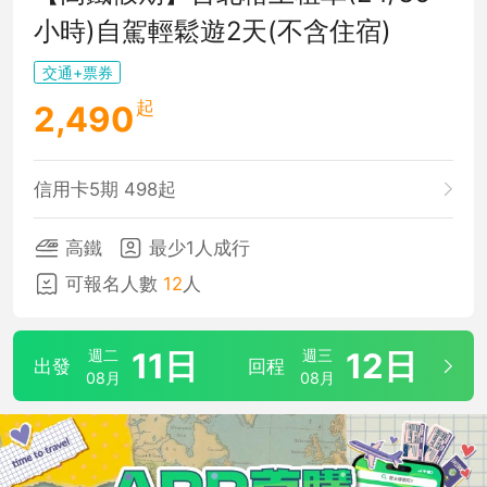
小時)自駕輕鬆遊2天(不含住宿)
交通+票券
起
2,490
信用卡5期 498起
高鐵
最少1人成行
可報名人數
12
人
週二
11日
週三
12日
出發
回程
08月
08月