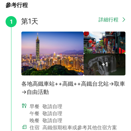
參考行程
租車時間為所購買之高鐵車票抵達目的地高鐵站時起算租用時間，
請於抵達車站時即前往取車。
詳細行程
第1天
1
►高鐵車票訂位時請注意乘車抵達及回程時間，限於格上租車櫃檯
營業時間內完成辦理取還車手續，如超過營業時間，請於隔日歸
還，並將於租用時數截止後起算逾時費用。(逾時收費方式請見特
別提醒說明)。
◆高鐵假期專案優惠車票使用注意事項：
1. 此專案高鐵車票為優惠票價，限當日當班使用，如有遺失恕不補
+1
發請妥善保管(若因故錯過高鐵班次，可搭乘當日其他車次之自由
席)。
2.開票後如欲辦理日期或車次變更，恕不適用原優惠價，須依票面
各地高鐵車站++高鐵++高鐵台北站→取車
價補足差額。若辦理日期或車次變更，須於出發日前一天將車票送
達易遊網(總公司或任一門市)辦理。
→自由活動
3. 去回程車票，不得做單程退票，套裝車票一經開票不可變更張
數、起迄站，請優先選定高鐵班次，避免影響您車票的使用權益。
早餐
敬請自理
4. 旅客持本行程專案優惠車票於乘車途中如有補票需求時，其補票
午餐
敬請自理
票價不再適用原優惠折扣。
晚餐
敬請自理
5. 由於高鐵座位為電腦系統劃位恕同行者無法指定座位及車廂，且
預定車班如遇客滿將改訂前後2小時內班次，造成不便，敬請見
住宿
高鐵假期租車或參考其他住宿方案