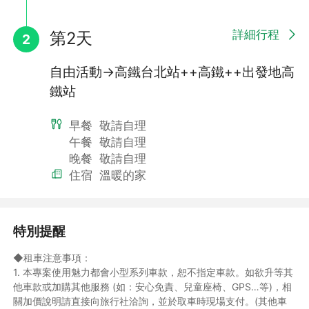
諒！
6.年滿65歲以上或符合愛心票資格者，可選擇『資深公民』訂購。
7.年滿0-5歲可購買嬰兒價【僅含保險】。
詳細行程
第2天
2
8.年滿0-6歲可購買兒童不佔床【含高鐵車票兒童票及保險】
9.年滿3-12歲亦可購買兒童佔床價【含行程內容及高鐵車票兒童
自由活動→高鐵台北站++高鐵++出發地高
票】。◎【如訂購選擇『兒童不佔床』僅提供高鐵來回票及保險，
鐵站
如現場接送及飯店相關規定費用敬請自理】
因應高鐵票價規定：
◎凡訂購『孩童』票種者，訂購後請提供有效證件影本以利購票作
早餐
敬請自理
業。
午餐
敬請自理
◎凡訂購『資深公民』票種者，訂購後請提供附照片之有效證件影
晚餐
敬請自理
本以利購票作業。
住宿
溫暖的家
◎凡訂購『愛心票』票種者，訂購後請提供殘障手冊證明正反面之
有效證件影本以利購票作業。
※高鐵票種定義：
◎孩童票：12歲以下且身高不超過150公分之兒童。
特別提醒
◎敬老票：國人年滿65歲以上之資深公民(乘車當日需滿65歲)。
或在我國居住20年以上、經衛生福利部審查通過，在其外僑永久居
◆租車注意事項：
留證上註記有「國內大眾運輸工具及公立育樂場所優待」字樣）之
1. 本專案使用魅力都會小型系列車款，恕不指定車款。如欲升等其
65歲以上人士，享有敬老優惠。
他車款或加購其他服務 (如：安心免責、兒童座椅、GPS…等)，相
◎愛心票：持有身心障礙手冊之中華民國國民，及其監護人或必要
關加價說明請直接向旅行社洽詢，並於取車時現場支付。(其他車
之陪伴人。