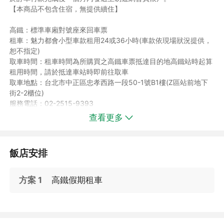
【本商品不包含住宿，無提供續住】
高鐵：標準車廂對號座來回車票
租車：魅力都會小型車款租用24或36小時(車款依現場狀況提供，
恕不指定)
取車時間：租車時間為所購買之高鐵車票抵達目的地高鐵站時起算
租用時間，請於抵達車站時即前往取車
取車地點：台北市中正區忠孝西路一段50-1號B1樓(Z區站前地下
街2-2櫃位)
服務電話：02-2515-9393
租車門市營業時間：08:30am~21:30pm
查看更多
◆另有提供36HR租車，價格請洽客服人員；如需36HR以上，請
待訂單成立後，格上租車人員連繫時，直接由車行人員報價。
◆因各營業點車輛數有限，付款完成後，仍須待客服人員回覆為
飯店安排
準，若額滿，此項費用將全額退還。
★請優先選定高鐵班次，避免影響您車票的使用權益★
方案 1
高鐵假期租車
提醒您：
※高鐵於搭乘日前29天開放訂位，進行訂位作業時若遇指定班次客
滿，將為您調整預訂前後有位之班次並通知您，謝謝。
※若訂購四天內出發之訂單，請選擇多元取票或於營業時間至台北