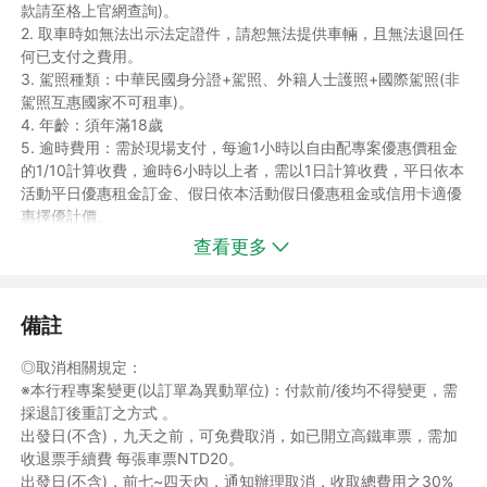
款請至格上官網查詢)。
2. 取車時如無法出示法定證件，請恕無法提供車輛，且無法退回任
何已支付之費用。
3. 駕照種類：中華民國身分證+駕照、外籍人士護照+國際駕照(非
駕照互惠國家不可租車)。
4. 年齡：須年滿18歲
5. 逾時費用：需於現場支付，每逾1小時以自由配專案優惠價租金
的1/10計算收費，逾時6小時以上者，需以1日計算收費，平日依本
活動平日優惠租金訂金、假日依本活動假日優惠租金或信用卡適優
惠擇優計價。
6. 格上採里程費收費，每台車均隨車提供中油/台塑加油卡。出車
查看更多
前門市人員與客戶雙方確認出車里程，並於出租契約記錄。還車
時，雙方再次核對還車里程後，依約收取里程費，里程費計算方式
=(還車里程-出車里程)*各車型公告里程費，里程收費說明請參閱
備註
官網：https://www.car-
plus.com.tw/srental/static/gas_charge。
◎取消相關規定：
7. 本專案不適用甲租乙還服務。
※本行程專案變更(以訂單為異動單位)：付款前/後均不得變更，需
8. 本專案不包含附加配件租用(如兒童安全座椅、增高墊、導航設
採退訂後重訂之方式 。
備、行車記錄器、活氧殺菌清淨機)與附加服務(安心免責服務)，若
出發日(不含)，九天之前，可免費取消，如已開立高鐵車票，需加
顧客有附加配件或服務之需求，請於訂購商品時向旅行社提出需求
收退票手續費 每張車票NTD20。
並完成預約，取車時以信用卡支付款項。
出發日(不含)，前七~四天內，通知辦理取消，收取總費用之30%