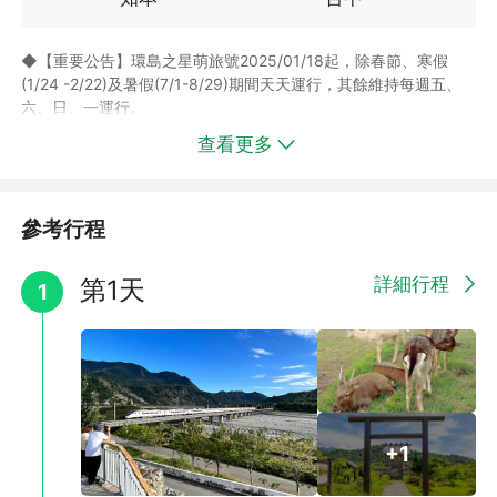
◆【重要公告】環島之星萌旅號2025/01/18起，除春節、寒假
(1/24 -2/22)及暑假(7/1-8/29)期間天天運行，其餘維持每週五、
六、日、一運行。
-
查看更多
【環島之星停駛期間，將安排搭乘台鐵EMU3000(新自強號)】
►去程：台鐵161次(EMU3000) 08:05台中→12:15台東
►回程：台鐵168次(EMU3000) 16:00台東→20:16台中
※搭乘台鐵列車將無提供環島之星相關服務、餐點敬請自理；部分
參考行程
差額退費請依系統設定為主。
※以上列車如遇指定班次客滿，將為旅客改訂提前或延後90分鐘內
詳細行程
第1天
1
的班次。
※上述時間僅供參考，實際仍需依車票上記載時間為主。
※車票之座位號碼皆為電腦系統自動產出，無法保證其連續性。
-
【環島之星觀光列車】安排搭乘環島之星觀光列車，美麗的彩繪外
觀、高級的商務車廂，每排3位的豪華寬敞座椅， 360度旋轉空
間、隱藏式餐桌、明亮觀景車窗、娛樂卡拉OK車廂，吃喝玩樂就
+1
從上車的那一刻開始~用最輕鬆悠閒的方式坐火車暢遊美麗寶島！
看更多環島之星介紹