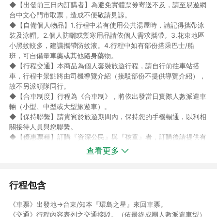
◆【出發前三日內訂購者】為避免實體票券寄送不及，請至易遊網
台中文心門市取票，造成不便敬請見諒。
◆【自備個人物品】1.行程中若有使用公共湯屋時，請記得攜帶泳
裝及泳帽。2.個人防曬或禦寒用品請依個人需求攜帶。3.花東地區
小黑蚊較多，建議攜帶防蚊液。4.行程中如有部份搭乘巴士/船
班，可自備暈車藥或其他隨身藥物。
◆【行程交通】本商品為個人套裝旅遊行程，請自行前往車站搭
車，行程中景點將由司機導覽介紹（接駁部份不提供導覽介紹），
故不另派領隊同行。
◆【合車制度】行程為《合車制》，將依出發當日實際人數派遣車
輛（小型、中型或大型旅遊車）。
◆【保持聯繫】請貴賓於旅遊期間內，保持您的手機暢通，以利相
關接待人員與您聯繫。
◆【優惠票種】訂購『資深公民』與『孩童』者，訂購後請提供有
效證件影本(例如身分證、健保卡，符合愛心票資格者請提供殘障
查看更多
手冊正反面影本)，以利作業，若未能提供上述文件者，須依原票
面價補收差額，並請於出發時備妥有效證件以利台鐵/高鐵站務人
員抽查。
行程包含
◎孩童票：12歲以下且身高不超過150公分之兒童。
◎敬老票：國人年滿65歲以上之資深公民(乘車當日需滿65歲)。
《車票》出發地→台東/知本『環島之星』來回車票。
或在我國居住20年以上、經衛生福利部審查通過，在其外僑永久居
《交通》行程內容表列之交通接駁。（依最終成團人數派遣車型）