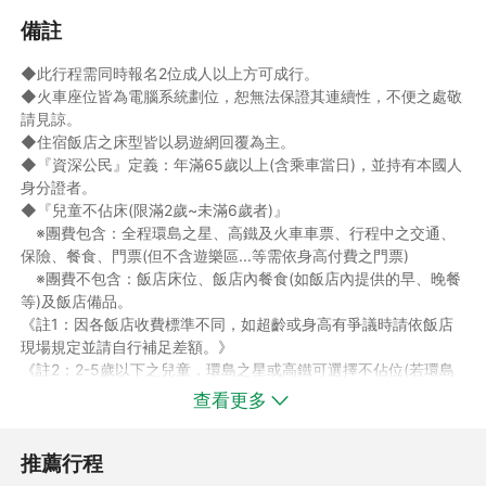
備註
◆此行程需同時報名2位成人以上方可成行。
◆火車座位皆為電腦系統劃位，恕無法保證其連續性，不便之處敬
請見諒。
◆住宿飯店之床型皆以易遊網回覆為主。
◆『資深公民』定義：年滿65歲以上(含乘車當日)，並持有本國人
身分證者。
◆『兒童不佔床(限滿2歲~未滿6歲者)』
※團費包含：全程環島之星、高鐵及火車車票、行程中之交通、
保險、餐食、門票(但不含遊樂區...等需依身高付費之門票)
※團費不包含：飯店床位、飯店內餐食(如飯店內提供的早、晚餐
等)及飯店備品。
《註1：因各飯店收費標準不同，如超齡或身高有爭議時請依飯店
現場規定並請自行補足差額。》
《註2：2-5歲以下之兒童，環島之星或高鐵可選擇不佔位(若環島
之星未佔位，即不含車廂內餐食、車票、座位、活動)；如不需車
查看更多
票請於訂購時告知客服人員，由客服人員為您做人工減價。》
◆『嬰兒(未滿2歲)』團費僅包含：保險費與作業服務費，超過年
推薦行程
齡或未報名者恕無法享用任何行程內之接送。(如需加購嬰兒安全
座椅請洽客服人員)