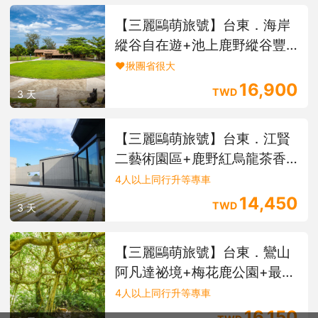
◆因旅遊行程皆須承保保險，為了保障同車其他旅客權益以及貴賓
【三麗鷗萌旅號】台東．海岸
安全，未報名者現場司機有權拒載。
縱谷自在遊+池上鹿野縱谷豐
◆若遇天氣不佳或不可抗拒之因素，本公司保有取消或變更行程的
權利。
富玩3天(中部出發)
❤️揪團省很大
◆請於規定時間準時集合，行程中如旅客因個人因素私自脫隊或集
16,900
合不到視同旅客放棄行程，本公司不予退費。
TWD
3 天
◆以上行程載明之車行時間僅供參考，因路況或假日遊客眾多行程
順序將視情況前後更動。
◆本行程部分搭乘巴士，請旅客自備暈車藥或其他隨身藥物。
【三麗鷗萌旅號】台東．江賢
◆本行程適用「國內旅遊定型化契約書」之相關規定。
二藝術園區+鹿野紅烏龍茶香
之旅3天(中部出發)
4人以上同行升等專車
14,450
TWD
3 天
【三麗鷗萌旅號】台東．鸞山
阿凡達祕境+梅花鹿公園+最美
多良車站3天(中部出發)
4人以上同行升等專車
16,150