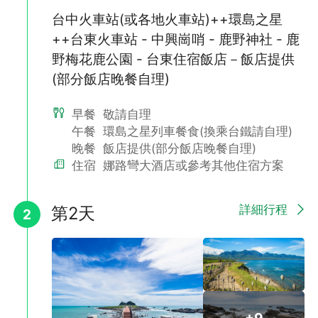
台中火車站(或各地火車站)++環島之星
-
◆台中//台東來回『環島之星』觀光列車。
++台東火車站 - 中興崗哨 - 鹿野神社 - 鹿
＊如需更改上下車地點請洽客服人員為您提供報價。
野梅花鹿公園 - 台東住宿飯店－飯店提供
＊孩童不佔床：包含交通費用且佔車位，6歲以下孩童火車及高鐵
(部分飯店晚餐自理)
可改不佔車位，請聯絡客服退回價差。
＊嬰兒：不佔車位,若要佔位，依孩童不佔床費用收取。
早餐
敬請自理
午餐
環島之星列車餐食(換乘台鐵請自理)
晚餐
飯店提供(部分飯店晚餐自理)
住宿
娜路彎大酒店或參考其他住宿方案
詳細行程
第2天
2
+9