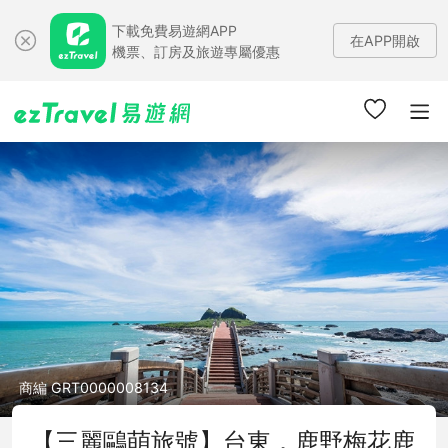
下載免費易遊網APP
在APP開啟
機票、訂房及旅遊專屬優惠
商編 GRT0000008134
【三麗鷗萌旅號】台東．鹿野梅花鹿