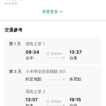
內之規定。
※配合政府環保永續計畫，旅宿業不再主動提供一次性備品，請貴
查看更多
賓出遊時自行攜帶盥洗用品，一起環保愛地球!
※飯店房型說明僅供參考，若有更動恕不另行通知；實際房型以飯
店提供為主。
※若貴賓需求一大床或兩小床，僅可需求,請恕無法保證，部分飯店
交通參考
若指定房型需補價差。
※本商品並非保證有房，實際房況需以付款後回覆為準；如所選飯
第
1
天
環島之星 1
店遇客滿則安排館內其他房型或其他飯店「加價」入住或建議改期
出發，造成不便敬請見諒。(※訂購後24小時內告知(假日訂單則於
08:34
13:37
上班日回覆。)
5h03m
台中
台東
※飯店設施若因飯店維修暫停使用，恕不另行通知，部分設施需付
費使用以飯店設施公告為主。
第
3
天
小米學堂部落體驗 001
約定地點
各景點
環島之星 2
13:57
19:15
5h18m
知本
台中