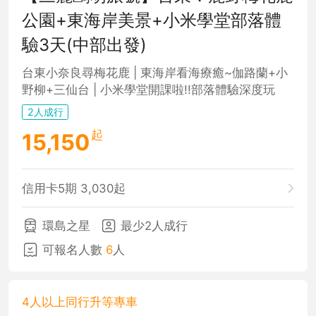
公園+東海岸美景+小米學堂部落體
驗3天(中部出發)
台東小奈良尋梅花鹿 | 東海岸看海療癒~伽路蘭+小
野柳+三仙台 | 小米學堂開課啦!!部落體驗深度玩
2人成行
起
15,150
信用卡5期 3,030起
環島之星
最少2人成行
可報名人數
6
人
4人以上同行升等專車