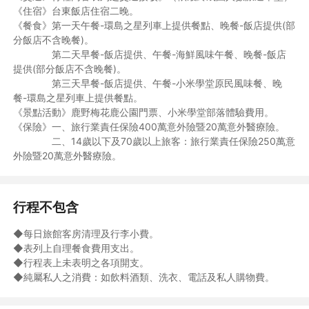
留證上註記有「國內大眾運輸工具及公立育樂場所優待」字樣）之
《住宿》台東飯店住宿二晚。
65歲以上人士。
《餐食》第一天午餐-環島之星列車上提供餐點、晚餐-飯店提供(部
◎愛心票：持有身心障礙手冊之中華民國國民，及其監護人或必要
分飯店不含晚餐)。
之陪伴人。
第二天早餐-飯店提供、午餐-海鮮風味午餐、晚餐-飯店
提供(部分飯店不含晚餐)。
第三天早餐-飯店提供、午餐-小米學堂原民風味餐、晚
餐-環島之星列車上提供餐點。
《景點活動》鹿野梅花鹿公園門票、小米學堂部落體驗費用。
《保險》一、旅行業責任保險400萬意外險暨20萬意外醫療險。
二、14歲以下及70歲以上旅客：旅行業責任保險250萬意
外險暨20萬意外醫療險。
行程不包含
◆每日旅館客房清理及行李小費。
◆表列上自理餐食費用支出。
◆行程表上未表明之各項開支。
◆純屬私人之消費：如飲料酒類、洗衣、電話及私人購物費。