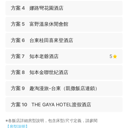
方案 4
娜路彎花園酒店
方案 5
富野溫泉休閒會館
方案 6
台東桂田喜來登酒店
方案 7
知本老爺酒店
5
方案 8
知本金聯世紀酒店
方案 9
趣淘漫旅-台東（凱撒飯店連鎖）
方案 10
THE GAYA HOTEL渡假酒店
※各飯店詳細房型說明，包含床型/尺寸定義，請參閱
【房型說明】