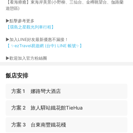
【看海療癒】東海岸美景(小野柳、三仙台、金樽眺望台、伽路蘭
遊憩區)
►點擊參考更多
【環島之星觀光列車行程】
►加入LINE好友最新優惠不漏接！
【 ✨ezTravel易遊網 (台中) LINE 帳號✨】
►歡迎加入官方粉絲團
【易遊網中部粉絲團】
飯店安排
方案 1
娜路彎大酒店
方案 2
旅人驛站鐵花館TieHua
方案 3
台東南豐鐵花棧