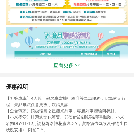
查看更多
優惠說明
【升等專車】4人以上報名享當地行程升等專車服務；此為約定行
程，景點無法任意更改，敬請見諒!
【全台獨家】頂級環島之星觀光列車，專屬列車體驗與餐點。
【小米學堂】排灣族文化導覽、部落射箭&擲矛&彈弓體驗、小米
吊飾DIY(11-12月調整為洛神花蜜餞DIY，實際須依氣候及作物生長
狀況安排)、阿粕DIY。