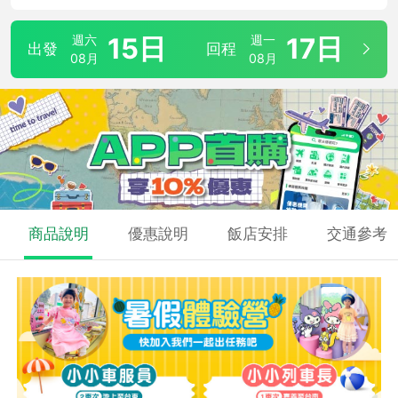
週六
15日
週一
17日
出發
回程
08月
08月
商品說明
優惠說明
飯店安排
交通參考