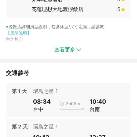
花蓮理想大地渡假飯店
5
※各飯店詳細房型說明，包含床型/尺寸定義，請參閱
【房型說明】
內之規定。
※配合政府環保永續計畫，旅宿業不再主動提供一次性備品，請貴
查看更多
賓出遊時自行攜帶盥洗用品，一起環保愛地球!
※飯店房型說明僅供參考，若有更動恕不另行通知；實際房型以飯
店提供為主。
※若貴賓需求一大床或兩小床，僅可需求,請恕無法保證，部分飯店
交通參考
若指定房型需補價差。
※本商品並非保證有房，實際房況需以付款後回覆為準；如所選飯
第
1
天
環島之星 1
店遇客滿則安排館內其他房型或其他飯店「加價」入住或建議改期
出發，造成不便敬請見諒。(※訂購後24小時內告知(假日訂單則於
08:34
10:40
上班日回覆。)
2h06m
台中
台南
※飯店設施若因飯店維修暫停使用，恕不另行通知，部分設施需付
費使用以飯店設施公告為主。
第
2
天
環島之星 1