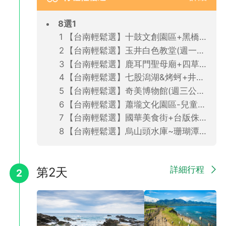
(6)、出發日當天或前１天如欲取消行程，車票無退票價值(收取
100％取消費)。
8選1
(7)、高鐵票如因個人因素自行換票而產生票價差，請旅客自行吸
收。
【台南輕鬆選】十鼓文創園區+黑橋牌博物館(週一公休)+德陽艦+漁光島。
【台南輕鬆選】玉井白色教堂(週一公休)+山上花園水道(週三公休)+最美菜市場~新化果菜市場。(有價差)
【台南輕鬆選】鹿耳門聖母廟+四草綠色隧道+台江水上屋+安平老街。(有價差)
【台南輕鬆選】七股潟湖&烤蚵+井仔腳瓦盤鹽田+故宮南院(週一公休)。(有價差)
【台南輕鬆選】奇美博物館(週三公休)+水社交園區(週一、二休館)+藍晒圖文創園區+神農街。(有價差)
【台南輕鬆選】蕭壠文化園區-兒童遊戲館(週一&二公休)+老塘湖藝術村+安平老街。(有價差)
【台南輕鬆選】國華美食街+台版侏儸紀公園(週三公休)+頑皮世界。(有價差)
【台南輕鬆選】烏山頭水庫~珊瑚潭水上風光+龍貓公車彩繪村。(有價差)
詳細行程
第2天
2