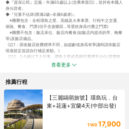
◆『資深公民』定義：年滿65歲以上(含乘車當日)，並持有本國人
身分證者。
◆『兒童不佔床(限滿2歲~未滿6歲者)』
※團費包含：全程環島之星、高鐵及火車車票、行程中之交通、
保險、餐食、門票(但不含遊樂區...等需依身高付費之門票)
※團費不包含：飯店床位、飯店內餐食(如飯店內提供的早、晚餐
等)及飯店備品。
《註1：因各飯店收費標準不同，如超齡或身高有爭議時請依飯店
現場規定並請自行補足差額。》
《註2：2-5歲以下之兒童，環島之星或高鐵可選擇不佔位(若環島
之星未佔位，即不含車廂內餐食、車票、座位、活動)；如不需車
查看更多
票請於訂購時告知客服人員，由客服人員為您做人工減價。》
◆『嬰兒(未滿2歲)』團費僅包含：保險費與作業服務費，超過年
推薦行程
齡或未報名者恕無法享用任何行程內之接送。(如需加購嬰兒安全
座椅請洽客服人員)
◆因旅遊行程皆須承保保險，為了保障同車其他旅客權益以及貴賓
【三麗鷗萌旅號】環島玩．台
安全，未報名者現場司機有權拒載。
東+花蓮+宜蘭4天(中部出發)
◆若遇天氣不佳或不可抗拒之因素，本公司保有取消或變更行程的
權利。
◆請於規定時間準時集合，行程中如旅客因個人因素私自脫隊或集
17,900
合不到視同旅客放棄行程，本公司不予退費。
TWD
4 天