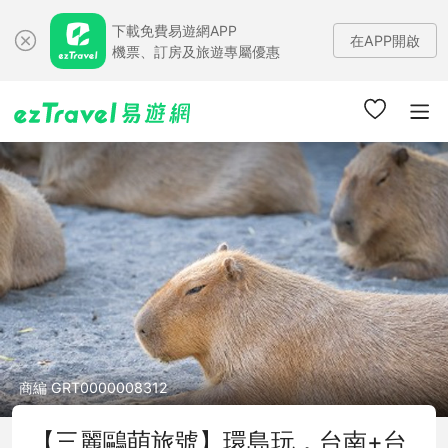
下載免費易遊網APP
在APP開啟
機票、訂房及旅遊專屬優惠
商編 GRT0000008312
【三麗鷗萌旅號】環島玩．台南+台