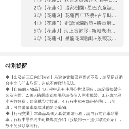
◎【花蓮E】花蓮遠雄海洋公園半日遊(車站/飯店出發．午餐自理．2人成行)
◎【花蓮K】張家樹園+星巴克童話屋+兆豐農場一日遊(飯店出發．含午餐．2人成行)需補價差300元
◎【花蓮G】花蓮百年菸樓+古早味DIY+雲山水夢幻湖一日遊(飯店出發．含午餐．2人成行)需補價差600元
◎【花蓮F】走讀洄瀾散策+將軍府日式園區半日遊(車站/飯店出發．含午餐．4人成行)需補價差600元
◎【花蓮J】海上賞鯨豚+新城老街+太魯閣峽谷一日遊(飯店出發．不含午餐．4人成行)需補價差500元
◎【花蓮H】星龍花園咖啡+景觀玻璃屋看海療癒一日遊(飯店出發．含午餐．4人成行)需補價差900元
特別提醒
◆【出發前三日內訂購者】為避免實體票券寄送不及，請至易遊網
台中文心門市取票，造成不便敬請見諒。
◆【自備個人物品】1.行程中若有使用公共湯屋時，請記得攜帶泳
裝及泳帽。2.個人防曬或禦寒用品請依個人需求攜帶。3.花東地區
小黑蚊較多，建議攜帶防蚊液。4.行程中如有部份搭乘巴士/船
班，可自備暈車藥或其他隨身藥物。
◆【行程交通】本商品為個人套裝旅遊行程，請自行前往車站搭
車，行程中景點將由司機導覽介紹（接駁部份不提供導覽介紹），
故不另派領隊同行。