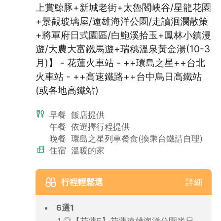
上賞鯨豚+新城老街+太魯閣峽谷/星龍花園
+景觀玻璃屋/遠雄海洋公園/走讀洄瀾散策
+將軍府日式園區/白鮑溪拾玉+鳳林小鎮漫
遊/大農大富鐵馬遊+瑞穗溫泉黃金湯(10-3
月)】 - 花蓮火車站 - ++環島之星++台北
火車站 - ++高速鐵路++台中烏日高鐵站
(或各地高鐵站)
早餐
飯店提供
午餐
依選擇行程提供
晚餐
環島之星列車餐食(換乘台鐵請自理)
住宿
溫暖的家
行程輕鬆選
詳細
6選1