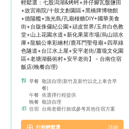
輕鬆選：七股潟湖&烤蚵+井仔腳瓦盤鹽田
【環島票價】台北/桃園/新竹/苗栗/台中/彰化/雲林/嘉義/台南/左營
+故宮南院/十鼓文創園區+黑橋牌博物館
搭乘環島之星觀光列車，回程搭配一段【高鐵】標準車廂返回出發
地
+德陽艦+漁光島/孔廟椪糖DIY+國華美食
※回程地點如超過出發地，需加收價差，費用部分請洽客服人員
街+台版侏儸紀公園+頑皮世界/玉井白色教
※環島促銷票價其中一段(包含高鐵)放棄不搭乘，無法退費
堂+山上花園水道+新化果菜市場/烏山頭水
＊孩童不佔床：包含交通費用且佔車位，6歲以下孩童火車及高鐵
可改不佔車位(需全程車票皆不佔位)，可聯絡客服退回價差
庫+龍貓公車彩繪村/鹿耳門聖母廟+四草綠
＊嬰兒：不佔車位，若要佔位，依孩童不佔床費用收取
色隧道+台江水上屋+安平老街/蕭壠文化園
-
區+老塘湖藝術村+安平老街】 - 台南住宿
►《高鐵票》相關使用規定：(請務必詳閱,若無法接受者請勿訂購)
(1)、高鐵座位皆為電腦系統劃位，恕無法保證其連續性，敬請見
飯店(晚餐自理)
諒。
(2)、本商品搭配之高鐵車票為優惠車票(旅遊套票)，限當日當班使
早餐
敬請自理(新竹及新竹以北上車含早
用。
餐)
(3)、專案搭配的是『標準車箱』，如遇所選班次客滿，將為旅客
午餐
依選擇行程提供
改訂提前或延後90分鐘內之班次；亦可自行加價升等『商務車
廂』。
晚餐
敬請自理
(4)、若高鐵車票已開票，恕無法更改日期班次，如欲更改或取
住宿
台南老爺行旅或參考其他住宿方案
消，請連絡客服人員，並將車票正本繳回(需支付手續費)。
(5)、旅途期間如提早抵達或因故錯過原訂班次，可搭乘當日其他
車次之自由席，不可退票。
行程輕鬆選
詳細