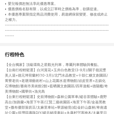
◐ 嬰兒報價恕無法享此優惠專案。
◐ 優惠價格名額有限，以成立訂單時之價格為準，欲購從速。
◐ 本優惠專案限指定商品消費使用，易遊網保留變更、修改或終止
之權力。
--------------------------------------------------------------------
--------------------------------------------------------------------
------
行程特色
【全台獨家】頂級環島之星觀光列車，專屬列車體驗與餐點。
【台南行程輕鬆選】白河賞花+玉井白色教堂(3-9月)/關子嶺泥漿
美人湯+德元埤荷蘭村(10-3月)/北門水晶教堂+十鼓仁糖文創園區/
菁寮老街+老塘湖藝術村+山上花園水道博物館/頑皮世界+左鎮化
石博物館/臺南市美術館2館+藍晒圖文創園區/四草遊船+德陽艦/奇
美博物館+國華街+漁光島
【台東行程輕鬆選】史前博物館+森林公園單車/縱谷茶體驗+鹿野
高台/加路蘭+海景下午茶/江賢二藝術園區+海景下午茶/金崙黑教
堂+撒布優部落烘豆/太麻里車站+華源秘境(或)金針山森林/卑南遺
址公園+排灣琉璃珠DIY/縱谷秘境車站+永康村守護神木/太麻里日