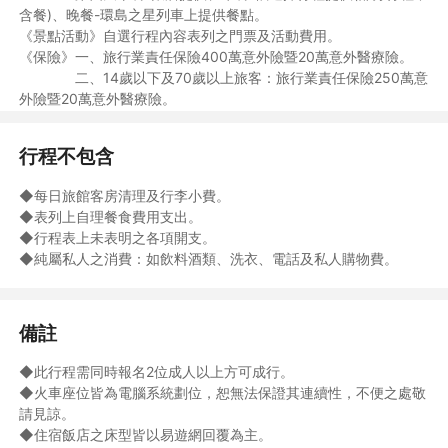
含餐)、晚餐-環島之星列車上提供餐點。
《景點活動》自選行程內容表列之門票及活動費用。
《保險》一、旅行業責任保險400萬意外險暨20萬意外醫療險。
二、14歲以下及70歲以上旅客：旅行業責任保險250萬意
外險暨20萬意外醫療險。
行程不包含
◆每日旅館客房清理及行李小費。
◆表列上自理餐食費用支出。
◆行程表上未表明之各項開支。
◆純屬私人之消費：如飲料酒類、洗衣、電話及私人購物費。
備註
◆此行程需同時報名2位成人以上方可成行。
◆火車座位皆為電腦系統劃位，恕無法保證其連續性，不便之處敬
請見諒。
◆住宿飯店之床型皆以易遊網回覆為主。