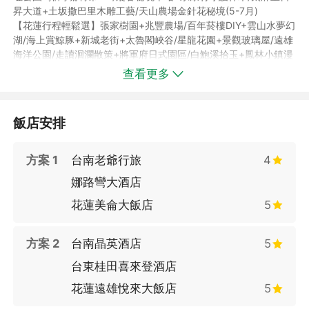
昇大道+土坂撒巴里木雕工藝/天山農場金針花秘境(5-7月)
【花蓮行程輕鬆選】張家樹園+兆豐農場/百年菸樓DIY+雲山水夢幻
湖/海上賞鯨豚+新城老街+太魯閣峽谷/星龍花園+景觀玻璃屋/遠雄
海洋公園/走讀洄瀾散策+將軍府日式園區/白鮑溪拾玉+鳳林小鎮漫
遊/大農大富鐵馬遊+瑞穗溫泉黃金湯(10-3月)
查看更多
►點擊參考更多
【環島之星觀光列車行程】
飯店安排
►加入LINE好友最新優惠不漏接！
【 ✨ezTravel易遊網 (台中) LINE 帳號✨】
方案 1
台南老爺行旅
4
娜路彎大酒店
►歡迎加入官方粉絲團
【易遊網中部粉絲團】
花蓮美侖大飯店
5
方案 2
台南晶英酒店
5
台東桂田喜來登酒店
花蓮遠雄悅來大飯店
5