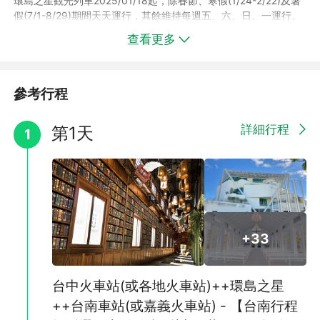
環島之星觀光列車2025/01/18起，除春節、寒假(1/24-2/22)及暑
假(7/1-8/29)期間天天運行，其餘維持每週五、六、日、一運行。
如遇環島之星停駛期間，將安排搭乘高鐵或台鐵EMU3000(新自強
查看更多
號)
►第一天：高鐵615次 09:48台中→10:32台南
►第二天：台鐵161次(EMU3000) 10:30高雄→12:15台東
►第三天：台鐵477次(EMU3000) 13:43台東→15:36花蓮
參考行程
►第四天：台鐵431次(EMU3000) 17:24花蓮→19:56台北
※搭乘台鐵列車將無提供環島之星相關服務、餐點敬請自理；部分
詳細行程
第1天
1
差額退費請依系統設定為主。
※以上列車如遇指定班次客滿，將為旅客改訂提前或延後90分鐘內
的班次。
※上述時間僅供參考，實際仍需依車票上記載時間為主。
※車票之座位號碼皆為電腦系統自動產出，無法保證其連續性。
-
【環島之星觀光列車】安排搭乘環島之星觀光列車，美麗的彩繪外
+33
觀、高級的商務車廂，每排3位的豪華寬敞座椅， 360度旋轉空
間、隱藏式餐桌、明亮觀景車窗、娛樂卡拉OK車廂，吃喝玩樂就
從上車的那一刻開始~用最輕鬆悠閒的方式坐火車暢遊美麗寶島！
台中火車站(或各地火車站)++環島之星
看更多環島之星介紹
++台南車站(或嘉義火車站) - 【台南行程
-