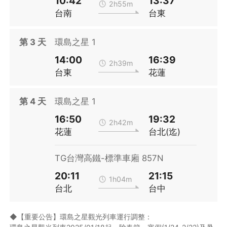
10:42
13:37
2h55m
台南
台東
第
3
天
環島之星 1
14:00
16:39
2h39m
台東
花蓮
第
4
天
環島之星 1
16:50
19:32
2h42m
花蓮
台北(迄)
TG台灣高鐵-標準車廂 857N
20:11
21:15
1h04m
台北
台中
◆【重要公告】環島之星觀光列車運行調整：