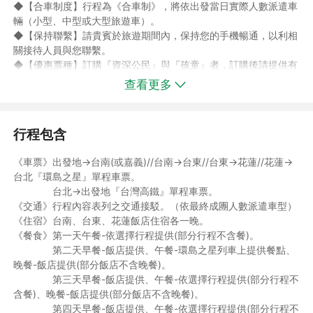
◆【合車制度】行程為《合車制》，將依出發當日實際人數派遣車
輛（小型、中型或大型旅遊車）。
◆【保持聯繫】請貴賓於旅遊期間內，保持您的手機暢通，以利相
關接待人員與您聯繫。
◆【優惠票種】訂購『資深公民』與『孩童』者，訂購後請提供有
效證件影本(例如身分證、健保卡，符合愛心票資格者請提供殘障
查看更多
手冊正反面影本)，以利作業，若未能提供上述文件者，須依原票
面價補收差額，並請於出發時備妥有效證件以利台鐵/高鐵站務人
員抽查。
行程包含
◎孩童票：12歲以下且身高不超過150公分之兒童。
◎敬老票：國人年滿65歲以上之資深公民(乘車當日需滿65歲)。
《車票》出發地→台南(或嘉義)//台南→台東//台東→花蓮//花蓮→
或在我國居住20年以上、經衛生福利部審查通過，在其外僑永久居
台北『環島之星』單程車票。
留證上註記有「國內大眾運輸工具及公立育樂場所優待」字樣）之
台北→出發地『台灣高鐵』單程車票。
65歲以上人士。
《交通》行程內容表列之交通接駁。（依最終成團人數派遣車型）
◎愛心票：持有身心障礙手冊之中華民國國民，及其監護人或必要
《住宿》台南、台東、花蓮飯店住宿各一晚。
之陪伴人。
《餐食》第一天午餐-依選擇行程提供(部分行程不含餐)。
第二天早餐-飯店提供、午餐-環島之星列車上提供餐點、
晚餐-飯店提供(部分飯店不含晚餐)。
第三天早餐-飯店提供、午餐-依選擇行程提供(部分行程不
含餐)、晚餐-飯店提供(部分飯店不含晚餐)。
第四天早餐-飯店提供、午餐-依選擇行程提供(部分行程不