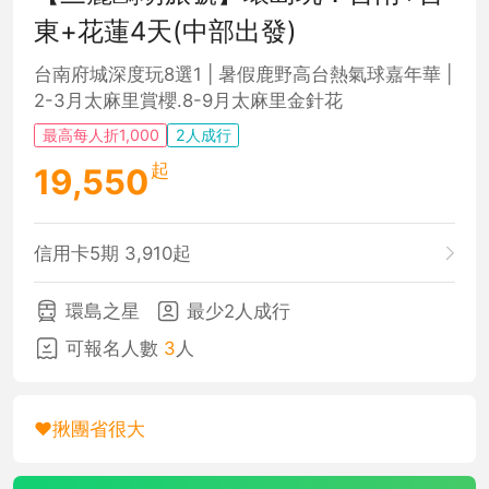
東+花蓮4天(中部出發)
台南府城深度玩8選1 | 暑假鹿野高台熱氣球嘉年華 |
2-3月太麻里賞櫻.8-9月太麻里金針花
最高每人折1,000
2人成行
起
19,550
信用卡5期 3,910起
環島之星
最少2人成行
可報名人數
3
人
❤️揪團省很大