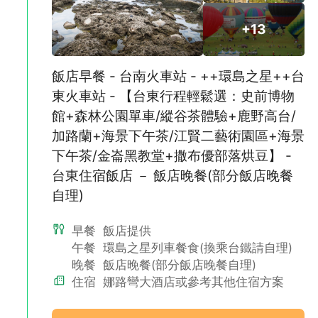
+13
飯店早餐 - 台南火車站 - ++環島之星++台
東火車站 - 【台東行程輕鬆選：史前博物
館+森林公園單車/縱谷茶體驗+鹿野高台/
加路蘭+海景下午茶/江賢二藝術園區+海景
下午茶/金崙黑教堂+撒布優部落烘豆】 -
台東住宿飯店 － 飯店晚餐(部分飯店晚餐
自理)
早餐
飯店提供
午餐
環島之星列車餐食(換乘台鐵請自理)
晚餐
飯店晚餐(部分飯店晚餐自理)
住宿
娜路彎大酒店或參考其他住宿方案