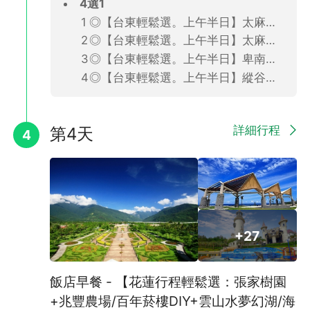
4選1
◎【台東輕鬆選。上午半日】太麻里車站+華源秘境或金針山森林半日遊(2人成行．含午餐)
◎【台東輕鬆選。上午半日】太麻里日昇大道+土坂撒巴里木雕工藝半日遊(4人成行．含午餐)需補價差350/人
◎【台東輕鬆選。上午半日】卑南遺址公園+排灣族琉璃珠DIY半日遊(2人成行．含午餐)需補價差200/人
◎【台東輕鬆選。上午半日】縱谷秘境車站+永康村守護神木半日遊(2人成行．含午餐)可退價差$200/人
詳細行程
第4天
4
+27
飯店早餐 - 【花蓮行程輕鬆選：張家樹園
+兆豐農場/百年菸樓DIY+雲山水夢幻湖/海