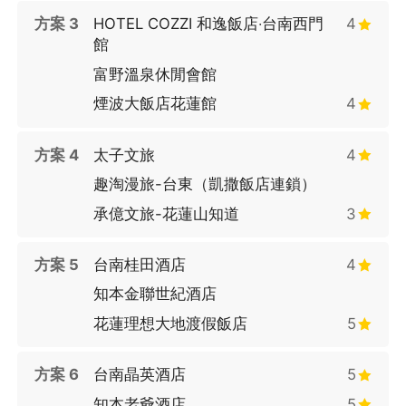
方案 3
HOTEL COZZI 和逸飯店‧台南西門
4
館
富野溫泉休閒會館
煙波大飯店花蓮館
4
方案 4
太子文旅
4
趣淘漫旅-台東（凱撒飯店連鎖）
承億文旅-花蓮山知道
3
方案 5
台南桂田酒店
4
知本金聯世紀酒店
花蓮理想大地渡假飯店
5
方案 6
台南晶英酒店
5
知本老爺酒店
5