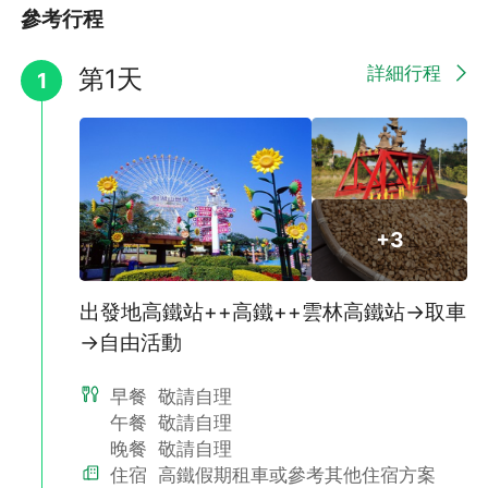
參考行程
詳細行程
第1天
1
+3
出發地高鐵站++高鐵++雲林高鐵站→取車
→自由活動
早餐
敬請自理
午餐
敬請自理
晚餐
敬請自理
住宿
高鐵假期租車或參考其他住宿方案