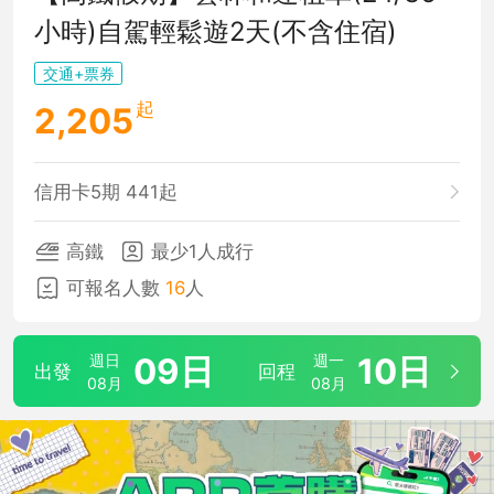
小時)自駕輕鬆遊2天(不含住宿)
交通+票券
起
2,205
信用卡5期 441起
高鐵
最少1人成行
可報名人數
16
人
週日
09日
週一
10日
出發
回程
08月
08月