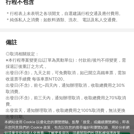
預定車班如遇客滿將改訂前後2小時內班次，造成不便，敬請見
行程不包含
諒！
6.年滿65歲以上或符合愛心票資格者，可選擇『資深公民』訂購。
＊行程表上未表明之各項開支，自選建議行程交通及應付費用。
7.年滿0-5歲可購買嬰兒價【僅含保險】。
＊純係私人之消費：如飲料酒類、洗衣、 電話及私人交通費。
8.年滿0-6歲可購買兒童不佔床【含高鐵車票兒童票及保險】
9.年滿3-12歲亦可購買兒童佔床價【含行程內容及高鐵車票兒童
票】。◎【如訂購選擇『兒童不佔床』僅提供高鐵來回票及保險，
備註
如現場接送及飯店相關規定費用敬請自理】
因應高鐵票價規定：
◎取消相關規定：
◎凡訂購『孩童』票種者，訂購後請提供有效證件影本以利購票作
※本行程專案變更(以訂單為異動單位)：付款前/後均不得變更，需
業。
採退訂後重訂之方式 。
◎凡訂購『資深公民』票種者，訂購後請提供附照片之有效證件影
出發日(不含)，九天之前，可免費取消，如已開立高鐵車票，需加
本以利購票作業。
收退票手續費 每張車票NTD20。
◎凡訂購『愛心票』票種者，訂購後請提供殘障手冊證明正反面之
出發日(不含)，前七~四天內，通知辦理取消，收取總費用之30%
有效證件影本以利購票作業。
取消費。
※高鐵票種定義：
出發日(不含)，前三天內，通知辦理取消，收取總費用之70%取消
◎孩童票：12歲以下且身高不超過150公分之兒童。
費。
◎敬老票：國人年滿65歲以上之資深公民(乘車當日需滿65歲)。
出發當天，通知辦理取消，收取總費用之100%取消費，無法更換
或在我國居住20年以上、經衛生福利部審查通過，在其外僑永久居
出發日期。
留證上註記有「國內大眾運輸工具及公立育樂場所優待」字樣）之
本網站使用 Cookie 以優化您的瀏覽體驗。點擊「接受」或繼續瀏覽網站，即表
65歲以上人士，享有敬老優惠。
示您同意我們的 Cookie 政策，包含記住您的搜尋偏好和瀏覽紀錄、用於分析網
◎愛心票：持有身心障礙手冊之中華民國國民，及其監護人或必要
站流量並提供個人化推薦。了解更多資訊，請參閱我們的
隱私權保護政策
。