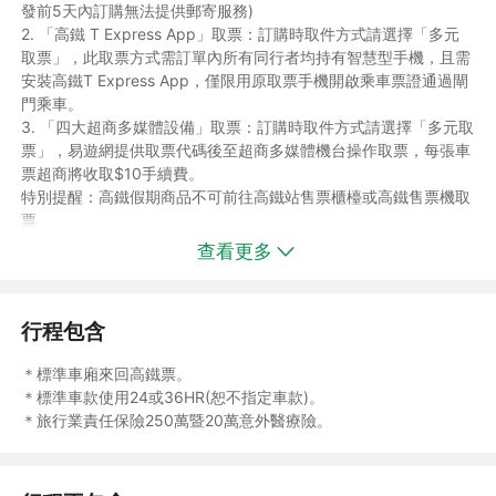
發前5天內訂購無法提供郵寄服務)
2. 「高鐵 T Express App」取票：訂購時取件方式請選擇「多元
取票」，此取票方式需訂單內所有同行者均持有智慧型手機，且需
安裝高鐵T Express App，僅限用原取票手機開啟乘車票證通過閘
門乘車。
3. 「四大超商多媒體設備」取票：訂購時取件方式請選擇「多元取
票」，易遊網提供取票代碼後至超商多媒體機台操作取票，每張車
票超商將收取$10手續費。
特別提醒：高鐵假期商品不可前往高鐵站售票櫃檯或高鐵售票機取
票
◆高鐵假期專案優惠車票使用注意事項：
查看更多
1. 此專案高鐵車票為優惠票價，限當日當班使用，如有遺失恕不補
發請妥善保管。
2.開票後如欲辦理日期或車次變更，恕不適用原優惠價，須依票面
行程包含
價補足差額。若辦理日期或車次變更，須於出發日前一天將車票送
達易遊網(總公司或任一門市)辦理。
＊標準車廂來回高鐵票。
3. 去回程車票，不得做單程退票，套裝車票一經開票不可變更張
＊標準車款使用24或36HR(恕不指定車款)。
數、起迄站，請優先選定高鐵班次，避免影響您車票的使用權益。
＊旅行業責任保險250萬暨20萬意外醫療險。
4. 旅客持本行程專案優惠車票於乘車途中如有補票需求時，其補票
票價不再適用原優惠折扣。
5. 由於高鐵座位為電腦系統劃位恕同行者無法指定座位及車廂，且