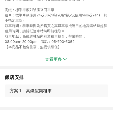
高鐵：標準車廂對號座來回車票
租車：標準車款使用24或36小時(依現場狀況使用Vios或Yaris，恕
不指定車款)
取車時間：租車時間為所購買之高鐵車票抵達目的地高鐵站時起算
租用時間，請於抵達車站時即前往取車
取車地點：高鐵雲林站內和運租車櫃台，營業時間：
08:00am~20:00pm，電話：05-700-5052
【本商品不包含住宿，無提供續住】
★請優先選定高鐵班次，避免影響您車票的使用權益★
查看更多
提醒您：
※高鐵於搭乘日前29天開放訂位，進行訂位作業時若遇指定班次客
滿，將為您調整預訂前後有位之班次並通知您，謝謝。
飯店安排
※若訂購四天內出發之訂單，請選擇多元取票或於營業時間至台北
車站、台中文心、高雄分公司易遊網門市取票！
※高鐵假期商品不可前往高鐵站售票櫃檯或高鐵售票機取票
方案 1
高鐵假期租車
※產品訂價依出發日不同，參考售價請指定出發日期。​