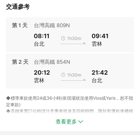
交通參考
第
1
天
台灣高鐵 809N
08:11
09:41
1h30m
台北
雲林
第
2
天
台灣高鐵 854N
20:12
21:42
1h30m
雲林
台北
◆標準車款使用24或36小時(依現場狀況使用Vios或Yaris，恕不指
定車款)
◆高鐵車票訂位時請注意乘車抵達及回程時間，限於和運租車櫃檯
營業時間內完成辦理取還車手續，如超過營業時間，請於隔日歸
查看更多
還，並將於租用時數截止後起算逾時費用(逾時收費方式請見特別
提醒說明)。