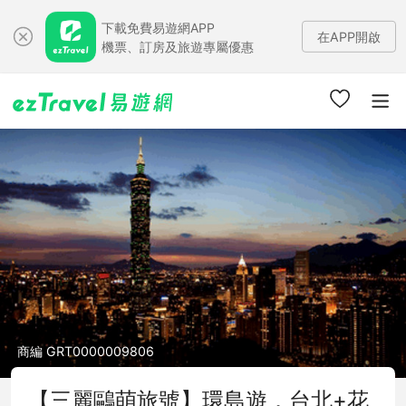
下載免費易遊網APP
在APP開啟
機票、訂房及旅遊專屬優惠
商編 GRT0000009806
【三麗鷗萌旅號】環島遊．台北+花