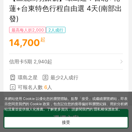
蓮+台東特色行程自由選 4天(南部出
發)
最高每人折2,000
2人成行
起
14,700
信用卡5期 2,940起
環島之星
最少2人成行
可報名人數
6
人
本網站使用 Cookie 以優化您的瀏覽體驗。點擊「接受」或繼續瀏覽網站，即表
示您同意我們的 Cookie 政策，包含記住您的搜尋偏好和瀏覽紀錄、用於分析網
快閃‼️揪團最高省2000/人
站流量並提供個人化推薦。了解更多資訊，請參閱我們的
隱私權保護政策
。
選擇方案
接受
週二
11日
週五
14日
出發
回程