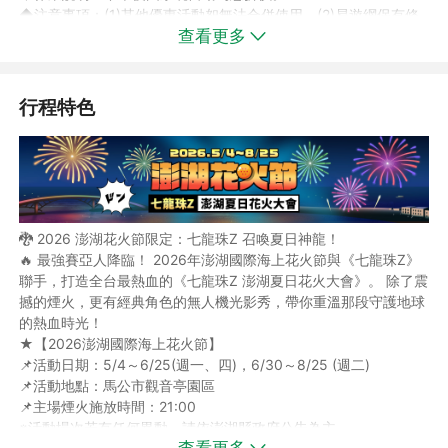
◆注意事項：(1)其他優惠活動恕無法合併使用。(2)易遊網保有修
查看更多
改、終止活動之權利。
行程特色
◆本預約作業金非訂金性質，非擔保契約履行，僅為旅遊元件預約
調度及費用，不負擔保確定成行之責，如本商品已額滿或訂位未成
功，則旅客所繳付之預約作業金將全額無息退費。《線上預約並非
保證訂位成功，仍需以客服人員回覆確認為準》
◆本行程採散客合併出團，安排導遊及行程導覽人員於澎湖當地接
機並提供旅遊服務。
🐉 2026 澎湖花火節限定：七龍珠Z 召喚夏日神龍！
◆行程使用團體專案優惠機票(早去午回，午去午回，午去晚回)，
🔥 最強賽亞人降臨！ 2026年澎湖國際海上花火節與《七龍珠Z》
恕無法指定航班，訂單成立後，客服將再提供正確航班時間。
聯手，打造全台最熱血的《七龍珠Z 澎湖夏日花火大會》。 除了震
◆澎湖國際海上花火節實際舉辦日期與實際施放煙火日期，悉依主
撼的煙火，更有經典角色的無人機光影秀，帶你重溫那段守護地球
辦單位或相關政府公告資訊為主，敬請旅客自行查閱相關資訊。
的熱血時光！
★【2026澎湖國際海上花火節】
✈️【航班資訊】：本行程使用專案優惠機票(早去午回/午去午回/午
📌活動日期：5/4～6/25(週一、四)，6/30～8/25 (週二)
去晚回)，恕無法指定航班+飯店。懇請確認過資訊再下單！
📌活動地點：馬公市觀音亭園區
📌【花火節參考航班】實際航班需依照客服人員回為主:
📌主場煙火施放時間：21:00
◆去程AE 365(08:00/09:00)+回程AE374(16:50/17:45) 或 去程
※活動場次若有任何異動，請依澎湖縣政府公告為主。
AE2367(10:40/11:40)+回程 AE376(17:40/18:35)