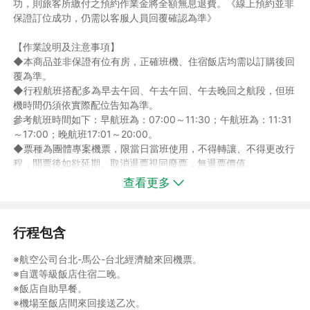
功，則旅客所繳付之預約作業金將全額無息退費。《線上預約並非
保證訂位成功，仍需以客服人員回覆確認為準》
【作業說明及注意事項】
◆本商品並非保證有位有房，正確班機、住宿飯店均需以訂購後回
覆為準。
◆行程航班搭配多為早去午回、午去午回、午去晚回之航段，但班
機時間仍須依實際配位告知為準。
參考航班時間如下：早航班為：07:00～11:30；午航班為：11:31
～17:00；晚航班17:01～20:00。
◆票種為團體專案機票，限當日當班使用，不得轉讓、不得更改行
程，開票後如欲延期、取消退票視同廢票，無退票價值。
◆依航空公司規定開立優惠票(兒童、敬老、愛心票)，不得超過報
查看更多
名人數之1/5，若超過之部份須依成人報價報名。
◆二歲以下嬰兒每人$500元(僅為保險手續費)請於航空櫃台自行
辦理保險票。
行程包含
◆澎湖地區參考住宿：離島飯店住宿品質以乾淨整潔為主，恕無法
指定住宿，需以行程確認單為主。
※航空公司台北-馬公-台北經濟艙來回機票。
◆離島澎湖當地飯店以雙人房兩中床或四人房二中或(大床)床型為
※自選等級飯店住宿二晚。
主；並無法接受指定飯店，需依實際配房為主。
※飯店自助早餐。
如遇喜來都酒店客滿，將以澎澄飯店替代之；恕不能指定飯店)替
※機場至飯店間來回接送乙次。
代。