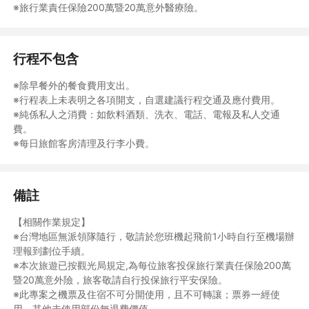
※旅行業責任保險200萬暨20萬意外醫療險。
◆本行程為散客成團及當地合併出團，故從台灣出發無安排領隊隨
行之團體行，由當地導遊於當地機場開始接團服務；行程中多數以
半日遊方式進行，且會有合車合船及更換車輛或導遊等狀況，敬請
見諒。
行程不包含
◆行程景點安排會因住宿地點調整、潮汐、車船調度、天候、風
浪，而有前後順序對調，但如有旅客安全上考量，本公司還是保有
※除早餐外的餐食費用支出。
變更行程內容之權利。
※行程表上未表明之各項開支，自選建議行程交通及應付費用。
◆當地交通工具都採接駁性質，無法保證專車使用；遇車輛調度吃
※純係私人之消費：如飲料酒類、洗衣、電話、電報及私人交通
緊，敬請旅客見諒並請耐心等待。
費。
◆配合依班機時間不同及各展館休館日期，行程或餐食次序若有變
※每日旅館客房清理及行李小費。
動，以當地導遊安排為主；若因航班因素導致餐食數需增加時，可
提供代訂餐食之服務或自理，不便之處，敬請見諒。
備註
【澎湖花火節注意事項】
◆花火節期間交通及飯店等資源費用高，訂購付款後如取消，實際
【相關作業規定】
取消費用多數高於依契約書規定距出發日期之比例，如要取消或延
※台灣地區無派領隊隨行，敬請於您班機起飛前1小時自行至機場辦
期所衍生之費用需自行負責。
理報到劃位手續。
◆花火節期間機位、房間數量供不應求，報名後請全額付清，確保
※本次旅遊已按觀光局規定,為每位旅客投保旅行業責任保險200萬
權益！
暨20萬意外險，旅客敬請自行投保旅行平安保險。
◆花火期間行程確認單於出發日前4-7天出券；訂購七天內訂單，
※此專案之機票及住宿不可分開使用，且不可轉讓；票券一經使
以易遊網實際作業為主。
用，其他未使用部份無退費價值。