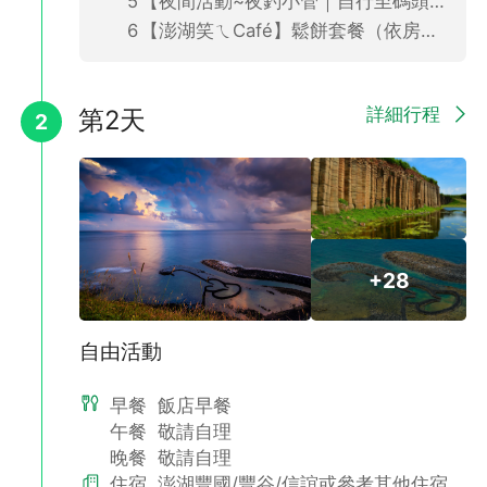
【夜間活動~夜釣小管｜自行至碼頭報到】(CFT)
【澎湖笑ㄟCafé】鬆餅套餐（依房型提供/自由前往）CFT
詳細行程
第2天
2
✅ 自選~ 市區精選飯店：海洋渡假村或元泰飯店或長春飯店、島旅
+28
人等同等級住宿。
🏨海洋渡假村OCEAN HOTEL
飯店位處澎湖馬公市中心，座落於海洋觀景休閒區，緊鄰新建完成
的遊艇碼頭，坐擁海景第一排，飽覽漁人碼頭變身萬國遊艇穿梭的
自由活動
美景。鄰近中央老街、四眼井，距離馬公港也僅需步行約五分鐘即
可抵達。
早餐
飯店早餐
午餐
敬請自理
晚餐
敬請自理
住宿
澎湖豐國/豐谷/信誼或參考其他住宿