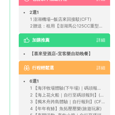
落放空，都相當適合。精選鬆餅套餐搭配人氣飲品，品嚐香甜鬆餅
的同時，迎著微鹹海風與藍色海景，沉浸在專屬澎湖的悠閒海島時
2選1
光。
澎湖機場─飯店來回接駁(CFT)
贈送：租用【澎湖馬公125CC重型機車(兩人一部)72小時使用】(CFT)
加購推薦
詳細
【喜來登酒店–宜客樂自助晚餐】
行程輕鬆選
詳細
✅自費旅遊推薦【南海跳島】：走訪最有人氣的「雙心石滬」& 藍
色望安島網垵口沙灘，來一趟忘憂之旅！
6選1
【海洋牧場體驗(下午場)｜碼頭報到】(CFT)
【海上花火船｜自行至碼頭報到】(CFT)
【獨木舟跨島體驗｜自行報到】(CFT)
【年年有鰆】魚拓壓壓樂(旅遊玩家)