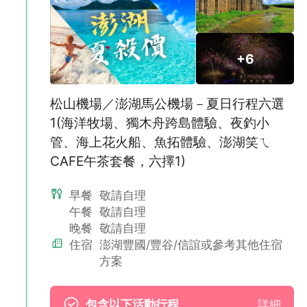
請注意。
✅自選~【海洋牧場】：搭乘快艇沿途觀賞海天一色怡然海景，前
往海上平台，體驗炭烤牡蠣、餵食海鱺、趣味釣花枝。
✅【經典行程打卡】：走訪跨海大橋、二崁聚落、大菓葉玄武岩等
+6
必訪景點。
松山機場／澎湖馬公機場－夏日行程六選
1(海洋牧場、獨木舟跨島體驗、夜釣小
管、海上花火船、魚拓體驗、澎湖笑ㄟ
CAFE午茶套餐，六擇1)
早餐
敬請自理
午餐
敬請自理
晚餐
敬請自理
住宿
澎湖豐國/豐谷/信誼或參考其他住宿
方案
✅自選~【澎湖笑ㄟCafé】鄰近隘門沙灘，擁有開闊無遮蔽的海景
視野與濃厚度假氛圍。無論是戲水後的輕鬆歇腳，或單純想找個角
包含以下活動行程
詳細