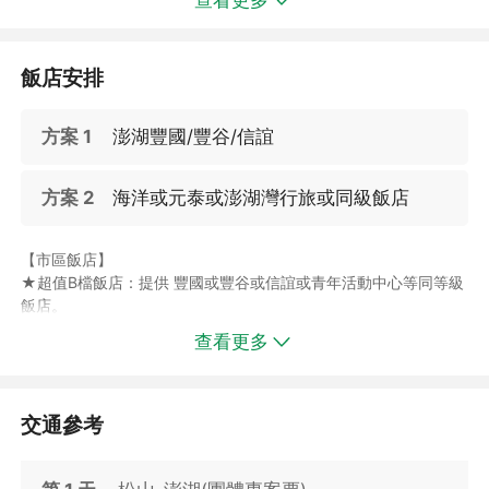
查看更多
※花火施放&無人機展演會受當天天候因素影響，是否施放需視澎
◆班機時間仍須依實際配位告知為準，如有變動另行通知。
湖縣政府當日公告為主，敬請悉知及見諒。
⚠️⚠️此為促銷專案，懇請確認並認同上述資訊再下單，謝謝配合！
※詳細活動內容請查看
⚠️⚠️
【澎湖國際海上花火節粉絲專頁】
飯店安排
方案 1
澎湖豐國/豐谷/信誼
📌行程六選1：海洋牧場、獨木舟跨島體驗、夜釣小管、海上花火
方案 2
海洋或元泰或澎湖灣行旅或同級飯店
船、年年有鰆-魚拓體驗、澎湖笑ㄟCAFE午茶套餐，以上行程六選
1。
📌 再加贈：機車三天兩夜使用(兩人一部/不含油)，讓您輕鬆自在
【市區飯店】
小島旅行！
★超值B檔飯店：提供 豐國或豐谷或信誼或青年活動中心等同等級
飯店。
✅夏天來澎湖最對味！騎上機車迎著海風奔馳，入住市區飯店，逛
★精選A檔飯店：海洋渡假村或元泰大飯店或澎湖灣行旅或和田或
查看更多
街覓食都超便利，輕鬆玩、隨興吃，澎湖的夏日就是這麼愜意又過
和寓旅店、海洋旅墅等同等級飯店。
癮！
★精選奢華系飯店：【喜來登或澎澄】，但請恕無法指定，敬請見
諒。
◆【 福朋喜來登酒店】，專案提供街景豪華雙床客房，兩中床
交通參考
(152CM*210CM)。
◆【 澎澄飯店】，專案提供園景探索雙床客房。