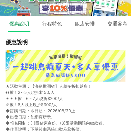
優惠說明
行程特色
飯店安排
交通參考
優惠說明
★活動主題：【海島揪團省】人越多折扣越多！
👫揪！2～5人現折$150/人
👨‍👩‍👧揪！6～7人現折$200/人
🎉揪！8人以上現折$300/人
◆訂購日期：即日起 ~ 2026/08/30止
◆出發日期：如網頁所示。
◆報名限制：(1)限佔床身份。(3)限活動期限內繳款者。
◆作業說明：下單後由系統自動為您折價。