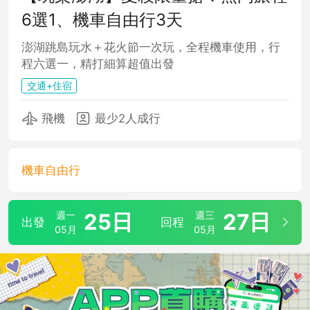
6選1、機車自由行3天
澎湖跳島玩水＋花火節一次玩，全程機車使用，行
程六選一，精打細算超值出發
交通+住宿
飛機
最少2人成行
機車自由行
週一
25日
週三
27日
出發
回程
05月
05月