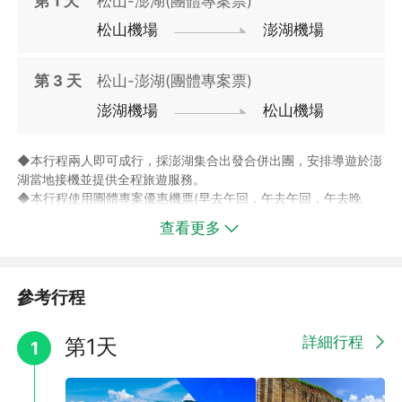
第
1
天
松山-澎湖(團體專案票)
【訂購/訂房需知】
松山機場
澎湖機場
▲行程飯店將安排同等級飯店入住，恕無法指定，敬請見諒。
▲福朋喜來登及澎澄為澎湖當地最好兩間品牌酒店，飯店將以兩間
飯店互相替代，如您選擇本行程，即表示您同意旅行社依此安排入
第
3
天
松山-澎湖(團體專案票)
住飯店。
澎湖機場
松山機場
▲成立訂單後，客服人員將回覆您安排之飯店，如有變動另行通
知，最終住房以出發前行程確認單為主。
▲如您選擇本行程，即表示您同意旅行社依此安排入住同等飯店。
◆本行程兩人即可成行，採澎湖集合出發合併出團，安排導遊於澎
▲自2024年01月起，配合政府環保政策，不提供一次性旅宿用
湖當地接機並提供全程旅遊服務。
品，尚請配合自行攜帶個人盥洗用品，愛護我們的地球響應綠環
✅自選~【海上賞花火】：搭乘海上花火船，避開擁擠人群，近距
◆本行程使用團體專案優惠機票(早去午回，午去午回，午去晚
保，造成不便還請見諒。
離欣賞美麗的煙火，以不同的視角體驗磅礡美景。
回)，恕無法指定航班，實際航班需待航空公司發放團體機位後回
查看更多
覆為主，訂單成立後，客服將再提供正確航班時間。
【班機早午晚定義時間如下】：
(早：為06:00-11:59間)；(午：為12:00-15:59間)；(晚：為
16:00-22:00間)。
參考行程
◆此專案之機票及住宿不可分開使用，且不可轉讓；票券一經使
用，其他未使用部份無退費價值。
詳細行程
第1天
1
◆套裝行程之專案機票，限當日當班使用，不得簽轉、退票，不得
更改航線，並請遵守機票之使用規定。
◆團體機票不同於個人機票，一經開立，不可退票且無退票價值，