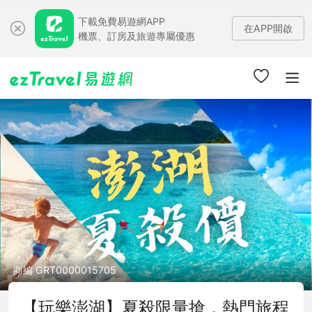
下載免費易遊網APP
在APP開啟
機票、訂房及旅遊專屬優惠
商編 GRT0000015705
【玩樂澎湖】夏殺限量搶．熱門旅程