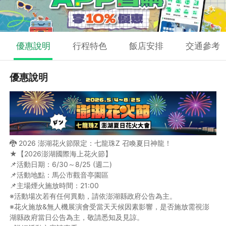
優惠說明
行程特色
飯店安排
交通參考
優惠說明
🐉 2026 澎湖花火節限定：七龍珠Z 召喚夏日神龍！
★【2026澎湖國際海上花火節】
📌活動日期：6/30～8/25 (週二)
📌活動地點：馬公市觀音亭園區
📌主場煙火施放時間：21:00
※活動場次若有任何異動，請依澎湖縣政府公告為主。
※花火施放&無人機展演會受當天天候因素影響，是否施放需視澎
湖縣政府當日公告為主，敬請悉知及見諒。