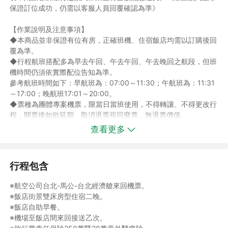
保證訂位成功，仍需以客服人員回覆確認為準》
【作業說明及注意事項】
◆本商品並非保證有位有房，正確班機、住宿飯店均需以訂購後回
覆為準。
◆行程航班搭配多為早去午回、午去午回、午去晚回之航段，但班
機時間仍須依實際配位告知為準。
參考航班時間如下：早航班為：07:00～11:30；午航班為：11:31
～17:00；晚航班17:01～20:00。
◆票種為團體專案機票，限當日當班使用，不得轉讓、不得更改行
程，開票後如欲延期、取消退票視同廢票，無退票價值。
◆依航空公司規定開立優惠票(兒童、敬老、愛心票)，不得超過報
查看更多
名人數之1/5，若超過之部份須依成人報價報名。
◆二歲以下嬰兒，請於航空櫃台自行辦理保險票。
◆澎湖地區參考住宿：離島飯店住宿品質以乾淨整潔為主，恕無法
行程包含
指定住宿，需以行程確認單為主。
◆離島澎湖當地飯店以雙人房兩中床或四人房二中或(大床)床型為
※航空公司台北-馬公-台北經濟艙來回機票。
主；並無法接受指定飯店，需依實際配房為主。
※飯店街景雙床房型住宿二晚。
如遇喜來都酒店客滿，將以澎澄飯店替代之；恕不能指定飯店)替
※飯店自助早餐。
代。
※機場至飯店間來回接送乙次。
◆本行程為散客成團及當地合併出團，故從台灣出發無安排領隊隨