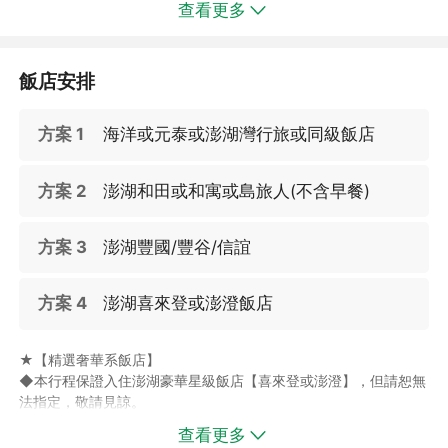
查看更多
飯店安排
方案 1
海洋或元泰或澎湖灣行旅或同級飯店
方案 2
澎湖和田或和寓或島旅人(不含早餐)
✅【澎湖笑ㄟCafé】鄰近隘門沙灘，擁有開闊無遮蔽的海景視野與
方案 3
澎湖豐國/豐谷/信誼
濃厚度假氛圍。無論是戲水後的輕鬆歇腳，或單純想找個角落放
空，都相當適合。精選鬆餅套餐搭配人氣飲品，品嚐香甜鬆餅的同
時，迎著微鹹海風與藍色海景，沉浸在專屬澎湖的悠閒海島時光。
方案 4
澎湖喜來登或澎澄飯店
★【精選奢華系飯店】
◆本行程保證入住澎湖豪華星級飯店【喜來登或澎澄】，但請恕無
法指定，敬請見諒。
◆【
查看更多
福朋喜來登酒店