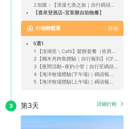
加購：【浪漫七美之旅｜自行碼頭報到】：七美＋望安(CFT)
【喜來登酒店–宜客樂自助晚餐】
行程輕鬆選
詳細
5選1
【澎湖笑ㄟCafé】鬆餅套餐（依房型提供/自由前往）CFT
【獨木舟跨島體驗｜自行報到】(CFT)
【夜間活動~夜釣小管｜自行至碼頭報到】(CFT)
【海洋牧場體驗(下午場)｜碼頭報到】(CFT)
【海洋牧場體驗(上午場)｜碼頭報到】(CFT)
🏨 澎澄飯店 (★★★★★)
位於馬公南海碼頭旁的五星級度假酒店，與澎湖昇恆昌免稅商場相
連，購物與旅遊動線一次到位。擁有海景無邊際泳池與星探索健身
詳細行程
房等休閒設施。
第3天
3