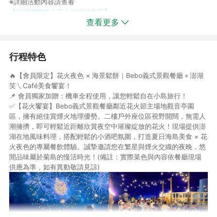
※詳細活動內容請查看
【澎湖國際海上花火節粉絲專頁】
查看更多
行程特色
◆本預約作業金非訂金性質，非擔保契約履行，僅為旅遊元件預約
調度及費用，不負擔保確定成行之責，如本商品已額滿或訂位未成
🔥【會員限定】花火夜色 × 海景鬆餅｜Bebo義式景觀餐廳＋澎湖
功，則旅客所繳付之預約作業金將全額無息退費。《線上預約並非
笑ㄟCafé美食饗宴！
保證訂位成功，仍需以客服人員回覆確認為準》
📌 會員獨家加贈：機車全程使用，讓您輕鬆自在小島旅行！
◆本行程為「機車自由行」專案，為確保您的旅程順利，報名前請
✅【花火饗宴】Bebo義式景觀餐廳鄰近花火節主場地觀音亭園
務必確認同行者具備有效之機車駕照，如取車當日無駕照視同放棄
區，擁有絕佳賞煙火地理優勢。二樓戶外座位區視野開闊，無需人
取車。
潮擁擠，即可輕鬆近距離欣賞夜空中璀璨綻放的花火！現場提供澎
湖在地風味料理，搭配輕鬆的小酒吧氛圍，打造夏日海島美食 × 花
✈️【航班資訊】：本行程使用專案優惠機票(早去午回/午去午回/午
火夜色的專屬餐飲體驗。誠摯邀請您在繁星與煙火交織的夜晚，悠
去晚回)，恕無法指定航班+飯店。懇請確認過資訊再下單！
閒品味屬於菊島的慢活時光！(備註：實際菜色與內容依餐廳現場
📌【花火節參考航班】實際航班需依照客服人員回為主:
供應為準，如有異動敬請見諒)
◆去程AE 365(08:00/09:00)+回程AE374(16:50/17:45) 或 去程
AE2367(10:40/11:40)+回程 AE376(17:40/18:35)
◆班機時間仍須依實際配位告知為準，如有變動另行通知。
⚠️⚠️此為促銷專案，懇請確認並認同上述資訊再下單，謝謝配合！
⚠️⚠️