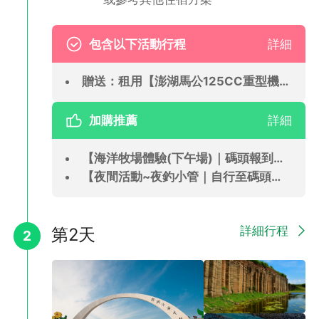
受最純粹的澎湖島嶼生活。
包含以下活動行程
詳細
贈送：租用【澎湖馬公125CC重型機車(兩人一部)72小時使用】(CFT)
加購推薦
詳細
【海洋牧場體驗(下午場)｜碼頭報到】(CFT)
【夜間活動~夜釣小管｜自行至碼頭報到】(CFT)
詳細行程
第2天
✅ 自選~ 市區精選飯店：海洋渡假村或元泰飯店或長春飯店、島旅
2
人等同等級住宿。
🏨海洋渡假村OCEAN HOTEL
飯店位處澎湖馬公市中心，座落於海洋觀景休閒區，緊鄰新建完成
的遊艇碼頭，坐擁海景第一排，飽覽漁人碼頭變身萬國遊艇穿梭的
美景。鄰近中央老街、四眼井，距離馬公港也僅需步行約五分鐘即