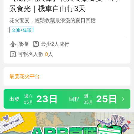
景食光｜機車自由行3天
花火饗宴，輕鬆收藏最浪漫的夏日回憶
交通+住宿
飛機
最少2人成行
可報名人數
0
人
最美花火平台
週六
23日
週一
25日
出發
回程
05月
05月