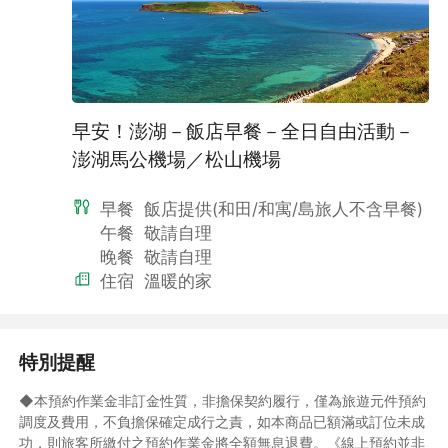
早安！澎湖－飯店早餐－全日自由活動－
澎湖馬公機場／松山機場
早餐
飯店提供(和田/和寓/島旅人不含早餐)
午餐
敬請自理
▲配合政府環保政策，不提供一次性旅宿用品，尚請配合自行攜帶
晚餐
敬請自理
個人盥洗用品，愛護地球響應綠環保。
住宿
溫暖的家
特別提醒
◆本預約作業金非訂金性質，非擔保契約履行，僅為旅遊元件預約
調度及費用，不負擔保確定成行之責，如本商品已額滿或訂位未成
功，則旅客所繳付之預約作業金將全額無息退費。《線上預約並非