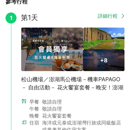
參考行程
◆套裝行程之專案機票，限當日當班使用，不得簽轉、退票，不得
✅自費旅遊推薦【南海跳島】：走訪最有人氣的「雙心石滬」& 藍
更改航線，並請遵守機票之使用規定。
色望安島網垵口沙灘，來一趟忘憂之旅！
詳細行程
第1天
1
◆團體機票不同於個人機票，一經開立，不可退票且無退票價值，
請注意。
+8
松山機場／澎湖馬公機場－機車PAPAGO
－ 自由活動－ 花火饗宴套餐－晚安！澎湖
早餐
敬請自理
午餐
敬請自理
✅ 自選~ 市區精選旅宿：
晚餐
花火饗宴套餐
🏨島旅人民宿
住宿
海洋或元泰或澎湖灣行旅或同級飯店
坐落於馬公市區卻保有靜謐氛圍，推開窗即可望見港灣船隻與悠閒
海島風景。遠離喧囂、放慢腳步，在充滿故事感的港口時光裡，感
或參考其他住宿方案