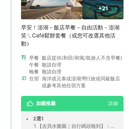
可抵達。
+21
早安！澎湖－飯店早餐－自由活動－澎湖
笑ㄟCafé鬆餅套餐（或您可改選其他活
動）
早餐
飯店提供(和田/和寓/島旅人不含早餐)
午餐
敬請自理
晚餐
敬請自理
住宿
海洋或元泰或澎湖灣行旅或同級飯店
或參考其他住宿方案
✅自選~【五星專案不指定】：連續兩晚入住喜來登或澎澄，恕不
接受指定，敬請見諒。
加購推薦
詳細
🏨澎湖福朋喜來登酒店 (★★★★★)
澎湖國際連鎖品牌五星酒店。享無邊際泳池與絕美海景，酒店內有
2選1
百匯自助餐廳、酒吧等設施。
【吉貝水樂園｜自行碼頭報到】：水上活動7合1(CFT)