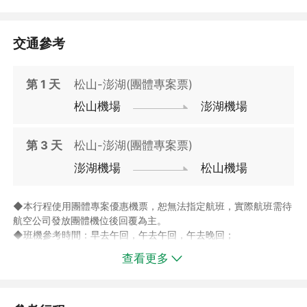
】，專案提供街景豪華雙床客房，兩中床(152CM*210CM)。
【訂購/訂房需知】
交通參考
▲旺季期間，房況較滿，福朋喜來登酒店及澎澄飯店為澎湖當地最
✅【經典行程打卡】：走訪跨海大橋、二崁聚落、大菓葉玄武岩等
好兩間品牌酒店，飯店將以兩間酒店互相替代，如您選擇本行程，
必訪景點。
第
1
天
松山-澎湖(團體專案票)
即表示您同意旅行社依此安排入住飯店。
✅自費旅遊推薦【海洋牧場】：搭乘快艇沿途觀賞海天一色怡然海
景，前往海上平台，體驗炭烤牡蠣、餵食海鱺、趣味釣花枝。
松山機場
澎湖機場
第
3
天
松山-澎湖(團體專案票)
澎湖機場
松山機場
◆本行程使用團體專案優惠機票，恕無法指定航班，實際航班需待
航空公司發放團體機位後回覆為主。
◆班機參考時間：早去午回，午去午回，午去晚回；
早航班：早上06:00至11:30期間起飛之班機；
查看更多
午航班：中午11:31至17:00期間起飛之班機；
晚航班：晚上17:01至22:00期間起飛之班機。
◆此專案之機票及住宿不可分開使用，且不可轉讓；票券一經使
用，其他未使用部份無退費價值。