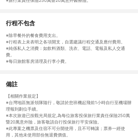
※旅行業責任保險250萬暨20萬意外醫療險。
行之團體行，由當地導遊於當地機場開始接團服務；行程中多數以
半日遊方式進行，且會有合車合船及更換車輛或導遊等狀況，敬請
見諒。
◆行程景點安排會因住宿地點調整、潮汐、車船調度、天候、風
行程不包含
浪，而有前後順序對調，但如有旅客安全上考量，本公司還是保有
變更行程內容之權利。
※除早餐外的餐食費用支出。
◆當地交通工具都採接駁性質，無法保證專車使用；遇車輛調度吃
※行程表上未表明之各項開支，自選建議行程交通及應付費用。
緊，敬請旅客見諒並請耐心等待。
※純係私人之消費：如飲料酒類、洗衣、電話、電報及私人交通
◆配合依班機時間不同及各展館休館日期，行程或餐食次序若有變
費。
動，以當地導遊安排為主；若因航班因素導致餐食數需增加時，可
※每日旅館客房清理及行李小費。
提供代訂餐食之服務或自理，不便之處，敬請見諒。
【暑假旺日注意事項】
備註
◆暑假期間交通及飯店等資源費用高，訂購付款後如取消，實際取
消費用多數高於依契約書規定距出發日期之比例，如要取消或延期
【相關作業規定】
所衍生之費用需自行負責。
※台灣地區無派領隊隨行，敬請於您班機起飛前1小時自行至機場辦
◆花火節期間機位、房間數量供不應求，報名後請全額付清，確保
理報到劃位手續。
權益！
※本次旅遊已按觀光局規定,為每位旅客投保旅行業責任保險250萬
◆花火期間行程確認單於出發日前4-7天出券；訂購七天內訂單，
暨20萬意外險，旅客敬請自行投保旅行平安保險。
以易遊網實際作業為主。
※此專案之機票及住宿不可分開使用，且不可轉讓；票券一經使
用，其他未使用部份無退費價值。