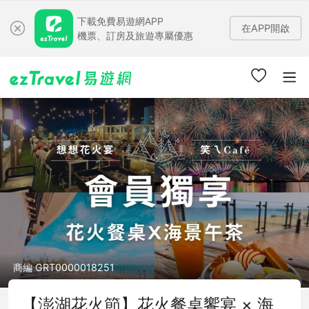
下載免費易遊網APP
在APP開啟
機票、訂房及旅遊專屬優惠
商編 GRT0000018251
【澎湖花火節】花火餐桌饗宴 × 海