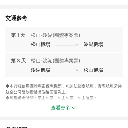
】，專案提供街景豪華雙床客房，兩中床(152CM*210CM)。
【訂購/訂房需知】
交通參考
▲旺季期間，房況較滿，福朋喜來登酒店及澎澄飯店為澎湖當地最
✅【經典行程打卡】：走訪跨海大橋、二崁聚落、大菓葉玄武岩等
好兩間品牌酒店，飯店將以兩間酒店互相替代，如您選擇本行程，
必訪景點。
第
1
天
松山-澎湖(團體專案票)
即表示您同意旅行社依此安排入住飯店。
✅自費旅遊推薦【海洋牧場】：搭乘快艇沿途觀賞海天一色怡然海
景，前往海上平台，體驗炭烤牡蠣、餵食海鱺、趣味釣花枝。
松山機場
澎湖機場
第
3
天
松山-澎湖(團體專案票)
澎湖機場
松山機場
◆本行程使用團體專案優惠機票，恕無法指定航班，實際航班需待
航空公司發放團體機位後回覆為主。
◆班機參考時間：早去午回，午去午回，午去晚回；
早航班：早上06:00至11:30期間起飛之班機；
查看更多
午航班：中午11:31至17:00期間起飛之班機；
晚航班：晚上17:01至22:00期間起飛之班機。
◆此專案之機票及住宿不可分開使用，且不可轉讓；票券一經使
用，其他未使用部份無退費價值。