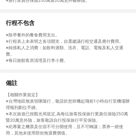
※旅行業責任保險250萬暨20萬意外醫療險。
行之團體行，由當地導遊於當地機場開始接團服務；行程中多數以
半日遊方式進行，且會有合車合船及更換車輛或導遊等狀況，敬請
見諒。
◆行程景點安排會因住宿地點調整、潮汐、車船調度、天候、風
行程不包含
浪，而有前後順序對調，但如有旅客安全上考量，本公司還是保有
變更行程內容之權利。
※除早餐外的餐食費用支出。
◆當地交通工具都採接駁性質，無法保證專車使用；遇車輛調度吃
※行程表上未表明之各項開支，自選建議行程交通及應付費用。
緊，敬請旅客見諒並請耐心等待。
※純係私人之消費：如飲料酒類、洗衣、電話、電報及私人交通
◆配合依班機時間不同及各展館休館日期，行程或餐食次序若有變
費。
動，以當地導遊安排為主；若因航班因素導致餐食數需增加時，可
※每日旅館客房清理及行李小費。
提供代訂餐食之服務或自理，不便之處，敬請見諒。
【暑假旺日注意事項】
備註
◆暑假期間交通及飯店等資源費用高，訂購付款後如取消，實際取
消費用多數高於依契約書規定距出發日期之比例，如要取消或延期
【相關作業規定】
所衍生之費用需自行負責。
※台灣地區無派領隊隨行，敬請於您班機起飛前1小時自行至機場辦
◆花火節期間機位、房間數量供不應求，報名後請全額付清，確保
理報到劃位手續。
權益！
※本次旅遊已按觀光局規定,為每位旅客投保旅行業責任保險250萬
◆花火期間行程確認單於出發日前4-7天出券；訂購七天內訂單，
暨20萬意外險，旅客敬請自行投保旅行平安保險。
以易遊網實際作業為主。
※此專案之機票及住宿不可分開使用，且不可轉讓；票券一經使
用，其他未使用部份無退費價值。