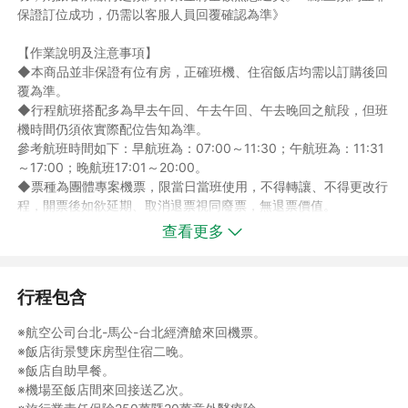
保證訂位成功，仍需以客服人員回覆確認為準》
【作業說明及注意事項】
◆本商品並非保證有位有房，正確班機、住宿飯店均需以訂購後回
覆為準。
◆行程航班搭配多為早去午回、午去午回、午去晚回之航段，但班
機時間仍須依實際配位告知為準。
參考航班時間如下：早航班為：07:00～11:30；午航班為：11:31
～17:00；晚航班17:01～20:00。
◆票種為團體專案機票，限當日當班使用，不得轉讓、不得更改行
程，開票後如欲延期、取消退票視同廢票，無退票價值。
◆依航空公司規定開立優惠票(兒童、敬老、愛心票)，不得超過報
查看更多
名人數之1/5，若超過之部份須依成人報價報名。
◆二歲以下嬰兒，請於航空櫃台自行辦理保險票。
◆澎湖地區參考住宿：離島飯店住宿品質以乾淨整潔為主，恕無法
行程包含
指定住宿，需以行程確認單為主。
◆離島澎湖當地飯店以雙人房兩中床或四人房二中或(大床)床型為
※航空公司台北-馬公-台北經濟艙來回機票。
主；並無法接受指定飯店，需依實際配房為主。
※飯店街景雙床房型住宿二晚。
如遇喜來都酒店客滿，將以澎澄飯店替代之；恕不能指定飯店)替
※飯店自助早餐。
代。
※機場至飯店間來回接送乙次。
◆本行程為散客成團及當地合併出團，故從台灣出發無安排領隊隨