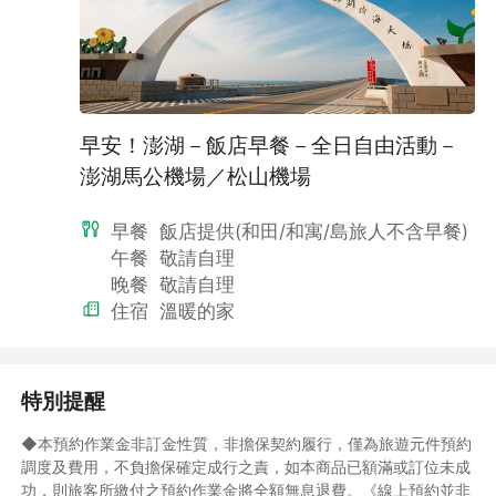
早安！澎湖－飯店早餐－全日自由活動－
澎湖馬公機場／松山機場
早餐
飯店提供(和田/和寓/島旅人不含早餐)
午餐
敬請自理
▲配合政府環保政策，不提供一次性旅宿用品，尚請配合自行攜帶
晚餐
敬請自理
個人盥洗用品，愛護地球響應綠環保。
住宿
溫暖的家
特別提醒
◆本預約作業金非訂金性質，非擔保契約履行，僅為旅遊元件預約
調度及費用，不負擔保確定成行之責，如本商品已額滿或訂位未成
功，則旅客所繳付之預約作業金將全額無息退費。《線上預約並非