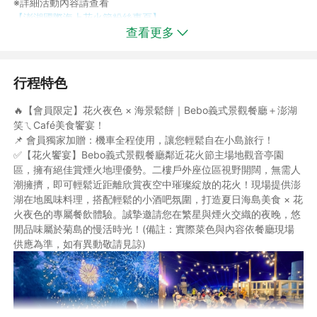
※詳細活動內容請查看
【澎湖國際海上花火節粉絲專頁】
查看更多
行程特色
◆本預約作業金非訂金性質，非擔保契約履行，僅為旅遊元件預約
調度及費用，不負擔保確定成行之責，如本商品已額滿或訂位未成
🔥【會員限定】花火夜色 × 海景鬆餅｜Bebo義式景觀餐廳＋澎湖
功，則旅客所繳付之預約作業金將全額無息退費。《線上預約並非
笑ㄟCafé美食饗宴！
保證訂位成功，仍需以客服人員回覆確認為準》
📌 會員獨家加贈：機車全程使用，讓您輕鬆自在小島旅行！
◆本行程為「機車自由行」專案，為確保您的旅程順利，報名前請
✅【花火饗宴】Bebo義式景觀餐廳鄰近花火節主場地觀音亭園
務必確認同行者具備有效之機車駕照，如取車當日無駕照視同放棄
區，擁有絕佳賞煙火地理優勢。二樓戶外座位區視野開闊，無需人
取車。
潮擁擠，即可輕鬆近距離欣賞夜空中璀璨綻放的花火！現場提供澎
湖在地風味料理，搭配輕鬆的小酒吧氛圍，打造夏日海島美食 × 花
✈️【航班資訊】：本行程使用專案優惠機票(早去午回/午去午回/午
火夜色的專屬餐飲體驗。誠摯邀請您在繁星與煙火交織的夜晚，悠
去晚回)，恕無法指定航班+飯店。懇請確認過資訊再下單！
閒品味屬於菊島的慢活時光！(備註：實際菜色與內容依餐廳現場
📌【花火節參考航班】實際航班需依照客服人員回為主:
供應為準，如有異動敬請見諒)
◆去程AE 365(08:00/09:00)+回程AE374(16:50/17:45) 或 去程
AE2367(10:40/11:40)+回程 AE376(17:40/18:35)
◆班機時間仍須依實際配位告知為準，如有變動另行通知。
⚠️⚠️此為促銷專案，懇請確認並認同上述資訊再下單，謝謝配合！
⚠️⚠️