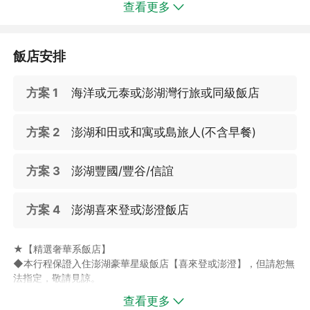
查看更多
飯店安排
方案 1
海洋或元泰或澎湖灣行旅或同級飯店
方案 2
澎湖和田或和寓或島旅人(不含早餐)
✅【澎湖笑ㄟCafé】鄰近隘門沙灘，擁有開闊無遮蔽的海景視野與
方案 3
澎湖豐國/豐谷/信誼
濃厚度假氛圍。無論是戲水後的輕鬆歇腳，或單純想找個角落放
空，都相當適合。精選鬆餅套餐搭配人氣飲品，品嚐香甜鬆餅的同
時，迎著微鹹海風與藍色海景，沉浸在專屬澎湖的悠閒海島時光。
方案 4
澎湖喜來登或澎澄飯店
★【精選奢華系飯店】
◆本行程保證入住澎湖豪華星級飯店【喜來登或澎澄】，但請恕無
法指定，敬請見諒。
◆【
查看更多
福朋喜來登酒店