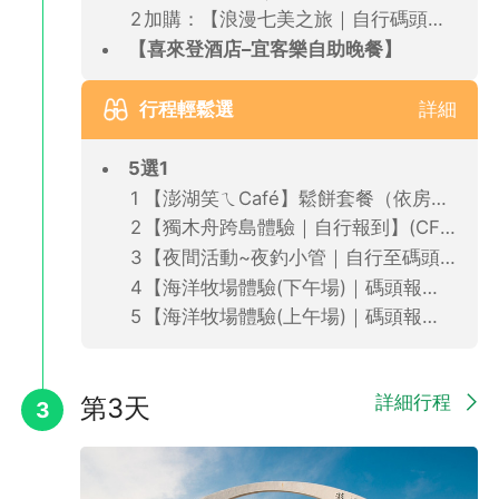
加購：【浪漫七美之旅｜自行碼頭報到】：七美＋望安(CFT)
【喜來登酒店–宜客樂自助晚餐】
行程輕鬆選
詳細
5選1
【澎湖笑ㄟCafé】鬆餅套餐（依房型提供/自由前往）CFT
【獨木舟跨島體驗｜自行報到】(CFT)
【夜間活動~夜釣小管｜自行至碼頭報到】(CFT)
【海洋牧場體驗(下午場)｜碼頭報到】(CFT)
【海洋牧場體驗(上午場)｜碼頭報到】(CFT)
🏨 澎澄飯店 (★★★★★)
位於馬公南海碼頭旁的五星級度假酒店，與澎湖昇恆昌免稅商場相
連，購物與旅遊動線一次到位。擁有海景無邊際泳池與星探索健身
詳細行程
房等休閒設施。
第3天
3