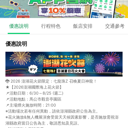
優惠說明
行程特色
飯店安排
交通參考
優惠說明
🐉 2026 澎湖花火節限定：七龍珠Z 召喚夏日神龍！
★【2026澎湖國際海上花火節】
📌活動日期：6/30～8/25 (週二)
📌活動地點：馬公市觀音亭園區
📌主場煙火施放時間：21:00
※活動場次若有任何異動，請依澎湖縣政府公告為主。
※花火施放&無人機展演會受當天天候因素影響，是否施放需視澎
湖縣政府當日公告為主，敬請悉知及見諒。