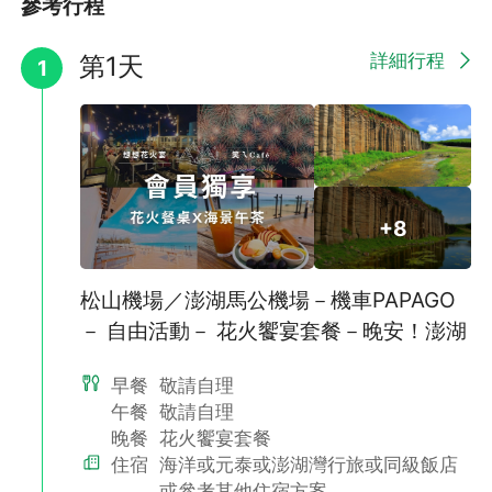
參考行程
◆套裝行程之專案機票，限當日當班使用，不得簽轉、退票，不得
✅自費旅遊推薦【南海跳島】：走訪最有人氣的「雙心石滬」& 藍
更改航線，並請遵守機票之使用規定。
色望安島網垵口沙灘，來一趟忘憂之旅！
詳細行程
第1天
1
◆團體機票不同於個人機票，一經開立，不可退票且無退票價值，
請注意。
+8
松山機場／澎湖馬公機場－機車PAPAGO
－ 自由活動－ 花火饗宴套餐－晚安！澎湖
早餐
敬請自理
午餐
敬請自理
✅ 自選~ 市區精選旅宿：
晚餐
花火饗宴套餐
🏨島旅人民宿
住宿
海洋或元泰或澎湖灣行旅或同級飯店
坐落於馬公市區卻保有靜謐氛圍，推開窗即可望見港灣船隻與悠閒
海島風景。遠離喧囂、放慢腳步，在充滿故事感的港口時光裡，感
或參考其他住宿方案