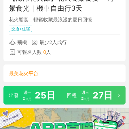
景食光｜機車自由行3天
花火饗宴，輕鬆收藏最浪漫的夏日回憶
交通+住宿
飛機
最少2人成行
可報名人數
0
人
最美花火平台
週一
25日
週三
27日
出發
回程
05月
05月