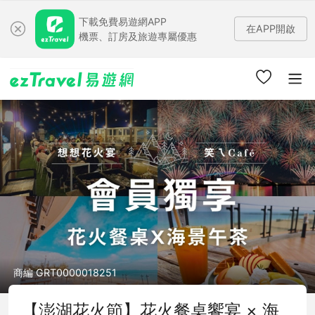
下載免費易遊網APP
在APP開啟
機票、訂房及旅遊專屬優惠
商編 GRT0000018251
【澎湖花火節】花火餐桌饗宴 × 海