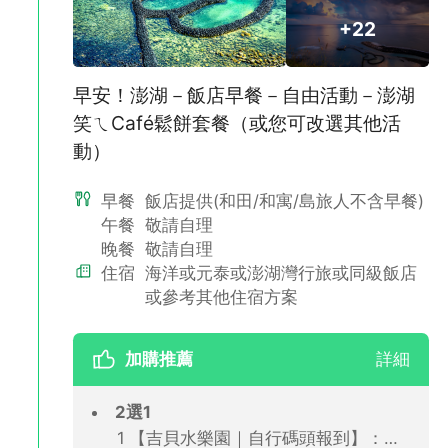
可抵達。
+22
早安！澎湖－飯店早餐－自由活動－澎湖
笑ㄟCafé鬆餅套餐（或您可改選其他活
動）
早餐
飯店提供(和田/和寓/島旅人不含早餐)
午餐
敬請自理
晚餐
敬請自理
住宿
海洋或元泰或澎湖灣行旅或同級飯店
或參考其他住宿方案
✅自選~【五星專案不指定】：連續兩晚入住喜來登或澎澄，恕不
接受指定，敬請見諒。
加購推薦
詳細
🏨澎湖福朋喜來登酒店 (★★★★★)
澎湖國際連鎖品牌五星酒店。享無邊際泳池與絕美海景，酒店內有
2選1
百匯自助餐廳、酒吧等設施。
【吉貝水樂園｜自行碼頭報到】：水上活動7合1(CFT)