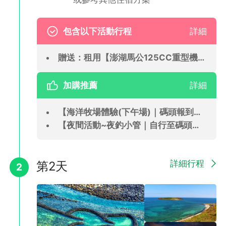
受最純粹的澎湖島嶼生活。
包含以下活動行程
詳細
贈送：租用【澎湖馬公125CC重型機車(兩人一部)72小時使用】(CFT)
加購推薦
詳細
【海洋牧場體驗(下午場)｜碼頭報到】(CFT)
【夜間活動~夜釣小管｜自行至碼頭報到】(CFT)
詳細行程
第2天
✅ 自選~ 市區精選飯店：海洋渡假村或元泰飯店或長春飯店、島旅
2
人等同等級住宿。
🏨海洋渡假村OCEAN HOTEL
飯店位處澎湖馬公市中心，座落於海洋觀景休閒區，緊鄰新建完成
的遊艇碼頭，坐擁海景第一排，飽覽漁人碼頭變身萬國遊艇穿梭的
美景。鄰近中央老街、四眼井，距離馬公港也僅需步行約五分鐘即