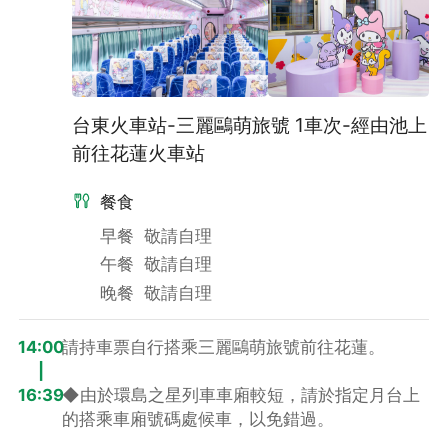
出發當天通知辦理取消收取總費用之100%取消費，無法更換日
期。
台東火車站-三麗鷗萌旅號 1車次-經由池上
前往花蓮火車站
餐食
早餐
敬請自理
午餐
敬請自理
晚餐
敬請自理
14:00
請持車票自行搭乘三麗鷗萌旅號前往花蓮。
|
16:39
◆由於環島之星列車車廂較短，請於指定月台上
的搭乘車廂號碼處候車，以免錯過。