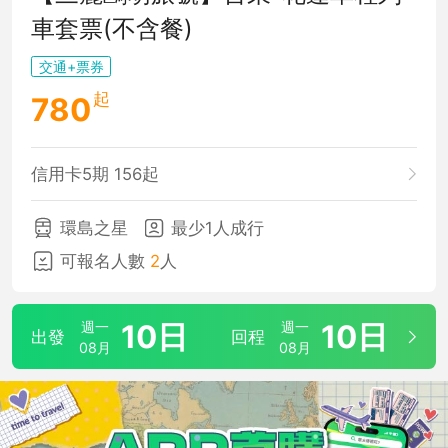
車套票(不含餐)
交通+票券
起
780
信用卡5期 156起
環島之星
最少1人成行
可報名人數
2
人
週一
10日
週一
10日
出發
回程
08月
08月