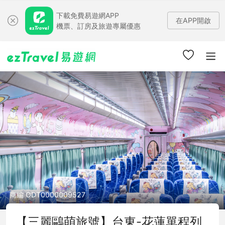
下載免費易遊網APP
在APP開啟
機票、訂房及旅遊專屬優惠
商編 ODT0000009527
【三麗鷗萌旅號】台東-花蓮單程列