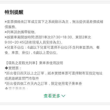
特別提醒
※套票價格依訂單成立當下之系統顯示為主，無法提供退差價或補
償服務。
※列車請勿攜帶寵物。
※娛樂車廂開放時間:西部1車次07:30~18:30、東部2車次
9:00~20:45(請依現場人員安排為主)。
※兒童不佔位：6歲以下兒童可選擇不佔位(不含列車套票內、餐
食、車票、座位)，6歲以上需佔位。
【環島之星觀光列車】乘車券使用說明
◆實體票：
*距出發日四天以上之訂單，紙本實體車票可選擇郵寄至指定地址
或易遊網直營門市取件
*距出發四個工作天內之訂單，限定使用電子乘車券
◆電子乘車券：
*登入易遊網APP，系統將自動提供電子乘車券，將於乘車時間前2
查看更多
小時開放使用。
*若為四天內出發訂單，將提供電子乘車券搭乘。
【乘車票券使用方法如下】: