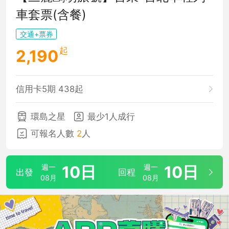
車套票(含餐)
交通+票券
起
2,190
信用卡5期 438起
環島之星
最少1人成行
可報名人數
2
人
週一
10日
週一
10日
出發
回程
08月
08月