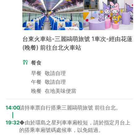
出發當天通知辦理取消收取總費用之100%取消費，無法更換日
期。
台東火車站-三麗鷗萌旅號 1車次-經由花蓮
(晚餐) 前往台北火車站
餐食
早餐
敬請自理
午餐
敬請自理
晚餐
在地美味便當
14:00
請持車票自行搭乘三麗鷗萌旅號 前往台北。
|
19:32
◆由於環島之星列車車廂較短，請於指定月台上
的搭乘車廂號碼處候車，以免錯過。