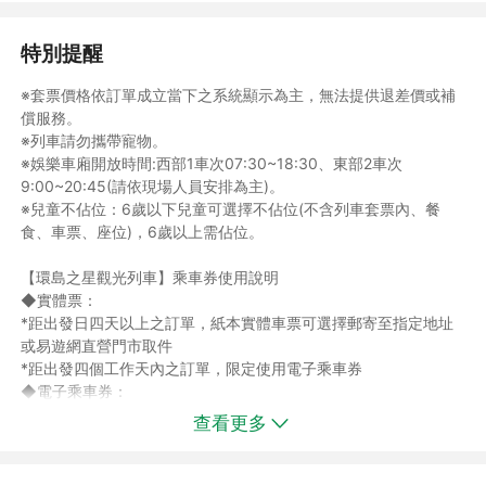
特別提醒
※套票價格依訂單成立當下之系統顯示為主，無法提供退差價或補
償服務。
※列車請勿攜帶寵物。
※娛樂車廂開放時間:西部1車次07:30~18:30、東部2車次
9:00~20:45(請依現場人員安排為主)。
※兒童不佔位：6歲以下兒童可選擇不佔位(不含列車套票內、餐
食、車票、座位)，6歲以上需佔位。
【環島之星觀光列車】乘車券使用說明
◆實體票：
*距出發日四天以上之訂單，紙本實體車票可選擇郵寄至指定地址
或易遊網直營門市取件
*距出發四個工作天內之訂單，限定使用電子乘車券
◆電子乘車券：
*登入易遊網APP，系統將自動提供電子乘車券，將於乘車時間前2
查看更多
小時開放使用。
*若為四天內出發訂單，將提供電子乘車券搭乘。
【乘車票券使用方法如下】: