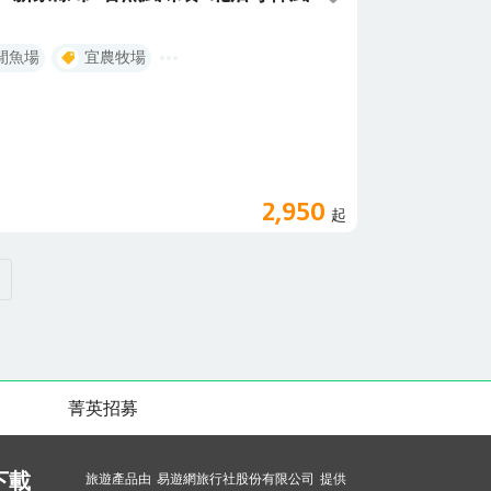
閒魚場
宜農牧場
2,950
起
菁英招募
下載
旅遊產品由 易遊網旅行社股份有限公司 提供