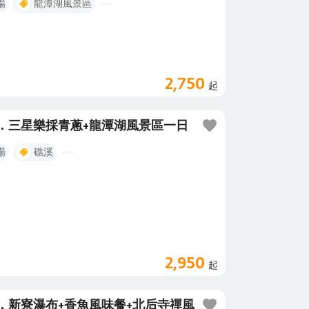
場
龍潭湖風景區
2,750
起
．三星樂採青蔥+龍潭湖風景區一日
場
礁溪
2,950
起
．新寮瀑布+香魚風味餐+北后寺禪風