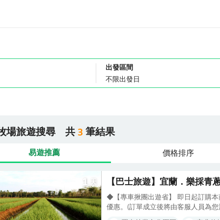
出發區間
牧場旅遊搜尋
共
筆結果
3
易遊推薦
價格排序
1
【巴士旅遊】宜蘭．樂採青蔥+
天
◆【專車揪團出遊省】 即日起訂購本商
優惠。(訂單成立後將由客服人員為您減
並在同一訂單之內（嬰兒及