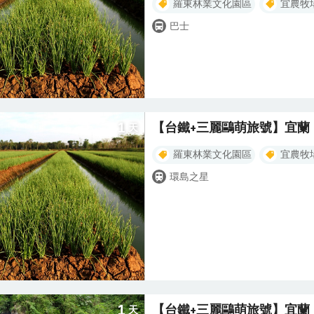
羅東林業文化園區
宜農牧
巴士
1
【台鐵+三麗鷗萌旅號】宜蘭
天
羅東林業文化園區
宜農牧
環島之星
1
【台鐵+三麗鷗萌旅號】宜蘭
天