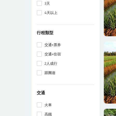
3天
4天以上
行程類型
交通+票券
交通+住宿
2人成行
跟團遊
交通
火車
高鐵