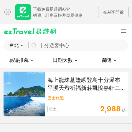
下載免費易遊網APP
在APP開啟
機票、訂房及旅遊專屬優惠
台北
十分遊客中心
易遊推薦
日期天數
篩選
海上龍珠基隆嶼登島十分瀑布
平溪天燈祈福新莊凱悅嘉軒二
日
巴士旅遊
2,988
巴士
起
2天