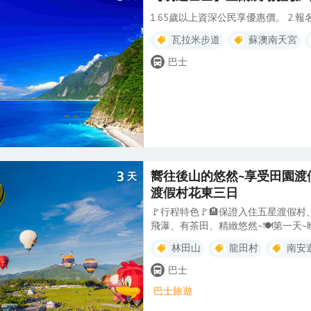
1.65歲以上資深公民享優惠價。 2.
瓦拉米步道
蘇澳南天宮
巴士
3
嚮往後山的悠然~享受田園渡
天
渡假村花東三日
🚩行程特色🚩🏨保證入住五星渡假村
飛瀑、有茶田、精緻悠然~🍽️第一天
飯店自助早餐💟探訪天然密境-林田
林田山
龍田村
南安
升等火車來回 【縱谷傳奇~鹿野高台
卑南溪谷底的田野景色，也是臺灣東
巴士
時，正是鹿野高台進行熱氣球活動的
巴士旅遊
谷的美景之中，親身體驗熱氣球起飛
見地勢逐漸升高，經過高台茶葉展示