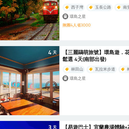
西子灣
玉長公路
南
環島之星
揪團4人省3000
4
【三麗鷗萌旅號】環島遊．花
天
鬆選 4天(南部出發)
林田山
瓦拉米步道
環島之星
3
【易遊巴士】宜蘭農場體驗+花
天