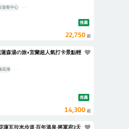
安遊客中心
推薦
22,750
起
蓮森湯の旅+宜蘭超人氣打卡景點輕
梅花湖
推薦
14,300
起
蓮瓦拉米步道·百年溫泉·將軍府3天