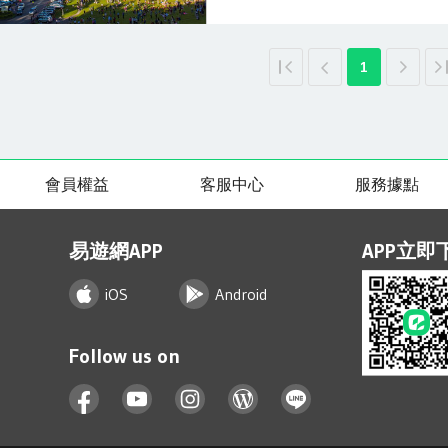
眼簾，登上草坡最高處的高眺亭，整
片取自花東縱谷國家風景區 【初鹿
※※※成立於1973 年的初鹿牧場
1
達67 公頃，位於海拔200 至39
闊的 視野令人身心舒暢，也發展出
【七星潭風景區】有斷層形成的海峽
星潭，可以遠眺清水斷崖，夜間還可
提供休憩 和知性之旅。【池上伯朗
的稻浪，因拍攝伯朗咖啡的廣告而大
會員權益
客服中心
服務據點
間，有一條蜿蜒曲折的小路，是知名
的綠色稻田隨風搖曳，被譽為是一條
像從童話故事裡走出來的夢幻小屋，
易遊網APP
APP立即
羽松四季變化與湖面倒影，宛如一幅
之中的錯覺。 【自然天成的磅礡~南
iOS
Android
院農業委員會林務局花蓮林區管理處
客中心沿台30線向西行，驅車2公里
水源來自那母岸山與大里仙山稜脈間
Follow us on
布，再注入拉庫拉庫溪。南安瀑布落
水景致秀麗。夏季時節瀑布水量充沛
霧瀰漫，襯以清涼沁骨的徐徐山風，
上海」之稱的林田山林場，被稱為森
地聞名。雖然林田山昔日風華不在，