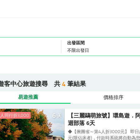
出發區間
遊客中心旅遊搜尋
共
筆結果
4
易遊推薦
價格排序
6
【三麗鷗萌旅號】環島遊．阿
人同行折3,000
天
迴部落 6天
◆【揪團省～第4人折3000元】 即
元(限佔床者)，付款時系統將自動為