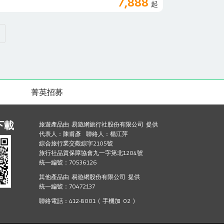
7,888
起
個高台地區與縱谷的景色，盡在眼前，一覽無遺。圖
牧場～餵食秀】※※※一人一份新鮮牧草＆紅蘿蔔
，是臺東地區歷史最悠久的大型觀光牧場，牧場面積廣
0 公尺之間的高臺地上，被中央山脈與海岸山脈環抱，遼
了坡地型牧場獨有的滑草活動，深受小朋友的歡迎。
與優美的弧形海灣，具有豐富的自然人文景觀。在七
以欣賞新城和崇德地區的燈火，區內更有許多景點，
大道】在臺東池上鄉的田間道路上，兩旁是隨風搖曳
受歡迎，被稱為「伯朗大道」。而在伯朗大道的中
菁英招募
藝人曾來這兒騎單車拍攝廣告的地方，兩邊一望無際
「翠綠的天堂之路」。【童話般星巴克~理想門市】
融合美式人文自由與歐式文藝復興的浪漫風情。隨落
下載
旅遊產品由 易遊網旅行社股份有限公司 提供
出自大師之手的風景油畫，讓人有種置身於童話夢幻
代表人：陳甫彥 聯絡人：楊江萍
安瀑布】南安瀑布雖位於玉山國家公園範圍內(屬行政
綜合旅行業交觀綜字2105號
所轄)，卻是進入玉山國家公園必經之路，由南安遊
旅行社品質保障協會九一字第北1204號
約5分鐘即可抵達卓安橋旁的南安瀑布。南安瀑布的
統一編號：70536126
的集水區，一路奔馳而下，最後在卓安橋處形成瀑
其他產品由 易遊網股份有限公司 提供
差高度約50公尺，有上下兩個水潭，環境優雅，山
統一編號：70472137
，似從天而降，猶如萬馬奔騰，站在飛瀑下，迎面水
令人暑氣全消。【小上海~林田山林場】過去有「小
聯絡電話：412-8001 ( 手機加 02 )
坂（日語發音：摩里薩卡），以保存最完整的伐木基
但園區中不僅有各種伐木器具、傳統消防物等豐富的