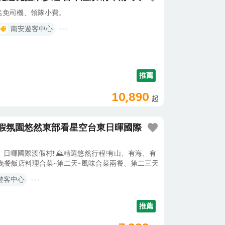
報名免司機、領隊小費。
南安遊客中心
推薦
10,890
起
假氛園悠然東部看星空台東日暉國際
、日暉國際渡假村!!⛰️精選悠然行程!有山、有海、有
~晚餐飯店料理合菜~第二天~風味合菜兩餐、第二三天
山林場、南安瀑布、鹿野高台、童話風情高級住宿💥
遊客中心
】鹿野高台擁有絕佳視野，能夠一覽整個高台地區與
部一處優良的天然空域活動場地。每當6月至8月
好時機，搭乘緩緩升空起飛的熱氣球，徜徉在花東縱
推薦
的這一份躍動。從龍田村沿著指標一路往高台走，只
中心後不遠，好大一片綠草如茵的寬廣草坡隨即映入