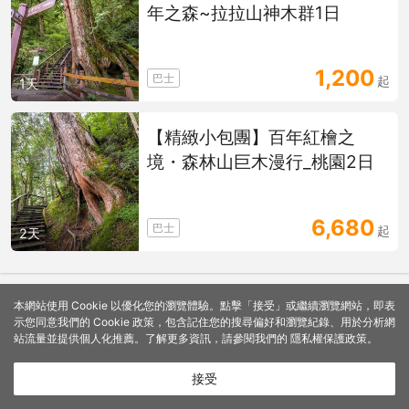
年之森~拉拉山神木群1日
1,200
巴士
起
1天
【精緻小包團】百年紅檜之
境・森林山巨木漫行_桃園2日
6,680
巴士
起
2天
本網站使用 Cookie 以優化您的瀏覽體驗。點擊「接受」或繼續瀏覽網站，即表
示您同意我們的 Cookie 政策，包含記住您的搜尋偏好和瀏覽紀錄、用於分析網
站流量並提供個人化推薦。了解更多資訊，請參閱我們的
隱私權保護政策
。
接受