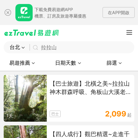
下載免費易遊網APP
在APP開啟
機票、訂房及旅遊專屬優惠
台北
拉拉山
易遊推薦
日期天數
篩選
【巴士旅遊】北橫之美~拉拉山
神木群森呼吸、角板山大溪老
街一日遊(四人成行)
2,099
巴士
起
1天
【四人成行】觀巴精選~走進千