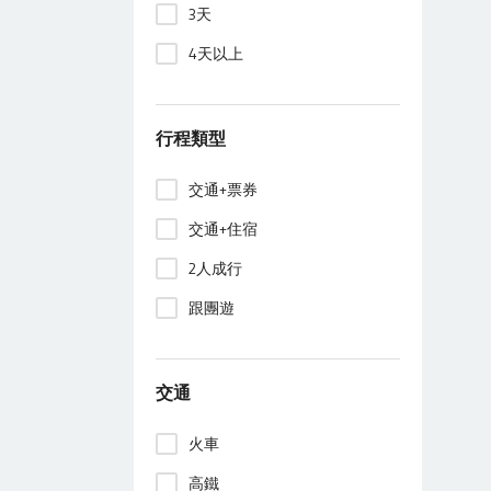
3天
4天以上
行程類型
交通+票券
交通+住宿
2人成行
跟團遊
交通
火車
高鐵