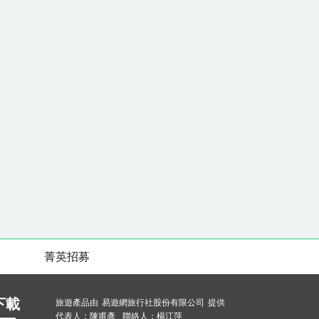
菁英招募
下載
旅遊產品由 易遊網旅行社股份有限公司 提供
代表人：陳甫彥 聯絡人：楊江萍