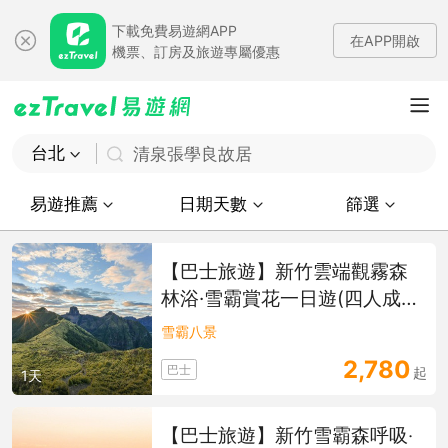
下載免費易遊網APP
在APP開啟
機票、訂房及旅遊專屬優惠
台北
清泉張學良故居
易遊推薦
日期天數
篩選
【巴士旅遊】新竹雲端觀霧森
林浴·雪霸賞花一日遊(四人成
行)
雪霸八景
2,780
巴士
起
1天
【巴士旅遊】新竹雪霸森呼吸‧