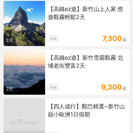
【高鐵ez遊】新竹山上人家‧悠
遊觀霧輕鬆2天
7,300
高鐵
起
2天
【高鐵ez遊】新竹雪霸觀霧‧北
埔老街豐富2天
9,300
高鐵
起
2天
【四人成行】觀巴精選~新竹山
巔小歐洲1日假期