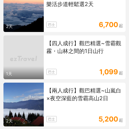
樂活步道輕鬆選2天
6,700
巴士
起
2天
【四人成行】觀巴精選~雪霸觀
霧・山林之間的1日山行
1,099
巴士
起
1天
【兩人成行】觀巴精選~山嵐白
×夜空深藍的雪霸高山2日
5,200
巴士
起
2天