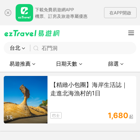
下載免費易遊網APP
在APP開啟
機票、訂房及旅遊專屬優惠
台北
石門洞
易遊推薦
日期天數
篩選
【精緻小包團】海岸生活誌｜
走進北海漁村的1日
1,680
巴士
起
1天