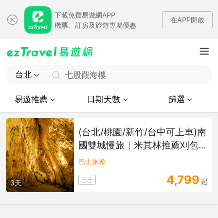
下載免費易遊網APP
在APP開啟
機票、訂房及旅遊專屬優惠
台北
七股觀海樓
易遊推薦
日期天數
篩選
(台北/桃園/新竹/台中可上車)南
國雙城慢旅｜米其林推薦刈包
老店墾丁珊瑚礁森林秘境、浪
巴士旅遊
漫愛河貢多拉墾丁徠旅+高雄和
4,799
巴士
起
逸三日
3天