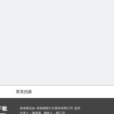
菁英招募
下載
旅遊產品由 易遊網旅行社股份有限公司 提供
代表人：陳甫彥 聯絡人：楊江萍