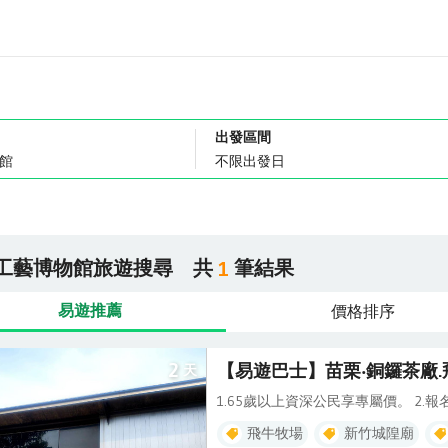
出發區間
工藝博物館旅遊搜尋
共
筆結果
1
易遊推薦
價格排序
2
【易遊巴士】苗栗‧銅鑼茶廠.
天
1.65歲以上資深公民享專屬價。 2.
飛牛牧場
新竹城隍廟