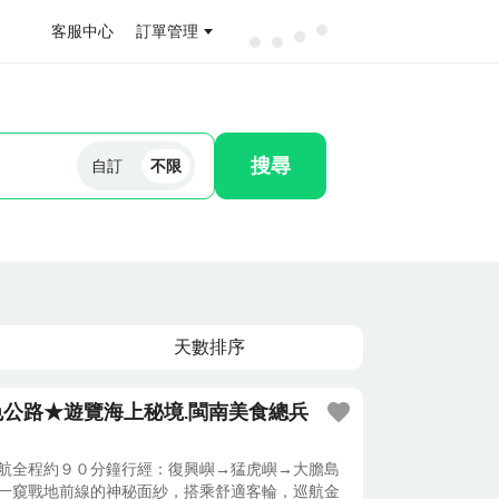
客服中心
訂單管理
搜尋
自訂
不限
天數排序
公路★遊覽海上秘境.閩南美食總兵
巡航全程約９０分鐘行經：復興嶼→猛虎嶼→大膽島
 一窺戰地前線的神秘面紗，搭乘舒適客輪，巡航金