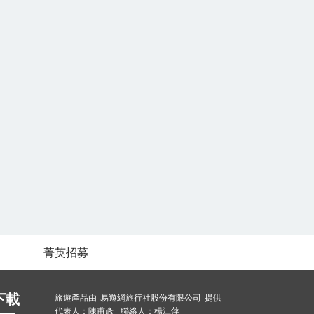
菁英招募
下載
旅遊產品由 易遊網旅行社股份有限公司 提供
代表人：陳甫彥 聯絡人：楊江萍