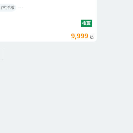
配航行中專業的導覽，如置身在金門的老故事。 ※
山古洋樓
。 後浦小鎮★台灣十大觀光小城 遊程（含導
內武廟→陳氏宗祠→浯島城隍廟→存德藥房→邱良功
小鎮，由導遊帶領走訪後浦古樸小鎮的古蹟、建築與
推薦
談古說今、細探後浦城鎮老街的每一處風情。 ☆☆
特色美食一次品嚐在地美味.ᐟ.ᐟ 總兵宴的菜色從前
9,999
起
2~16道左右，網羅全金門在地名店的特色閩南小吃，
桌上佳餚。除了美食的味覺享受外，從裝潢、擺盤到
湖三角堡☆ 位在慈湖海岸區域內，碉堡四周挖掘了
成雷區，在戰時可防止敵人更進一步。三角堡具有堅
宿和執行任務的生活區。在三個角上均設有瞭望哨與
固的堡壘。 翟山坑道☆ 翟山坑道內，既長而寬闊
期間，動員無數人力、耗費五年時間，才辛苦鑿出這
轉的極大的工程，又被譽為「地下金門」傑作之一。