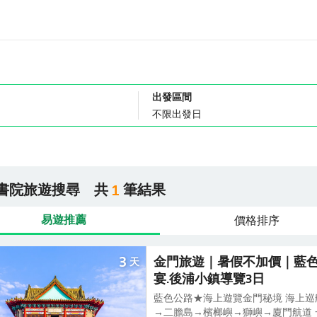
出發區間
書院旅遊搜尋
共
筆結果
1
易遊推薦
價格排序
3
金門旅遊｜暑假不加價｜藍色
天
宴.後浦小鎮導覽3日
藍色公路★海上遊覽金門秘境 海上
→二膽島→檳榔嶼→獅嶼→廈門航道