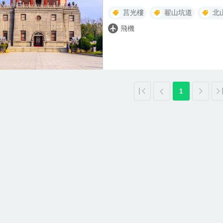
門離島風情，倘佯藍海醉人風光。搭
莒光樓
翟山坑道
北
巡航景點順序將依照當日天氣變化調整
覽）：總兵署→將軍第→浯江書院→
飛機
母節孝坊→模範街 古色古香的後浦
廟宇等景點，聆聽金門的歷史故事，
特別安排☆☆ 金門✦總兵宴 集合當地
菜、主食、湯品、甜點到飲品約莫 1
讓每家店的招牌料理都成為總兵宴的
餐具也能讓視覺獲得一大滿足。 ☆慈
1
壕溝作為防護，海灘邊使用鐵絲網圍
固的造型和迷彩外觀，堡裡是駐軍住
射口，堡上也設有哨站，不愧是一座堅
的坑道及水道兩區域，是八二三砲戰
條能夠容納42艘水道小艇進出、迴