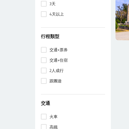
3天
4天以上
行程類型
交通+票券
交通+住宿
2人成行
跟團遊
交通
火車
高鐵