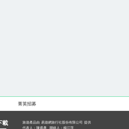
菁英招募
下載
旅遊產品由 易遊網旅行社股份有限公司 提供
代表人：陳甫彥 聯絡人：楊江萍