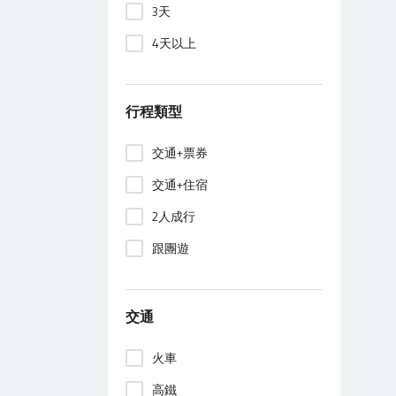
3天
4天以上
行程類型
交通+票券
交通+住宿
2人成行
跟團遊
交通
火車
高鐵