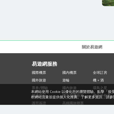
關於易遊網
易遊網服務
國際機票
國內機票
全球訂房
國外旅遊
遊輪
機 + 酒
票券/體驗
國內旅遊
環島之星
本網站使用 Cookie 以優化您的瀏覽體驗。點擊「
鐵道旅行
國內飛機旅遊
國內外租車
析網站流量並提供個人化推薦。了解更多資訊，請參
護照簽證
高鐵國旅聯票