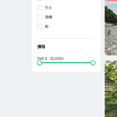
巴士
飛機
船
價格
TWD
0
-
20,000+