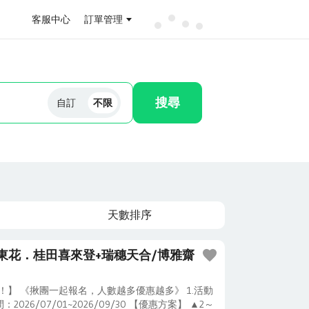
客服中心
訂單管理
搜尋
自訂
不限
天數排序
東花．桂田喜來登+瑞穗天合/博雅齋
惠！】 《揪團一起報名，人數越多優惠越多》 1.活動
：2026/07/01~2026/09/30 【優惠方案】 ▲2～