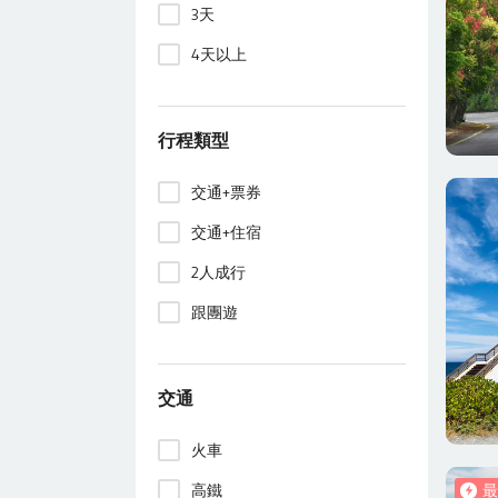
3天
4天以上
行程類型
交通+票券
交通+住宿
2人成行
跟團遊
交通
火車
高鐵
最