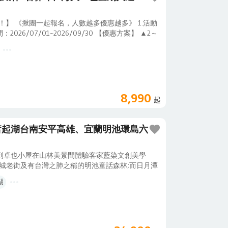
惠！】 《揪團一起報名，人數越多優惠越多》 1.活動
：2026/07/01~2026/09/30 【優惠方案】 ▲2～
：每人折$500 ▲7人以上同行：每人折$750 ※以此
同一訂單內（嬰兒及孩童不佔床不適用此優惠）。
更行程內容(包含出發日期)。※如欲變更出發日期，視
2.易遊網保留變更、修改、終止與解釋之權力。
餐點，在地小吃。(部份區間運行調整，請留意交通
；親手做一支有溫度的筆。
8,990
起
奮起湖台南安平高雄、宜蘭明池環島六
到卓也小屋在山林美景間體驗客家藍染文創美學
山城老街及有台灣之肺之稱的明池童話森林;而日月潭
美食安排卓也創意蔬食、加贈奮起湖便當及台南安平
湖
文特色。