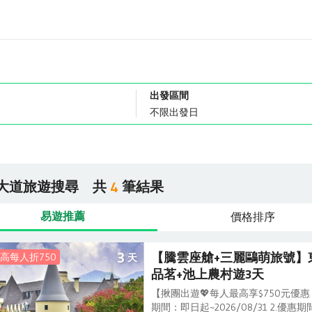
出發區間
大道旅遊搜尋
共
筆結果
4
易遊推薦
價格排序
3
【騰雲座艙+三麗鷗萌旅號】
高每人折750
天
品茗+池上農村遊3天
【揪團出遊💖每人最高享$750元優
期間：即日起~2026/08/31 2.優惠期間