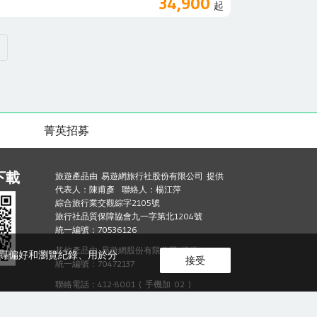
34,900
起
菁英招募
下載
旅遊產品由 易遊網旅行社股份有限公司 提供
代表人：陳甫彥 聯絡人：楊江萍
綜合旅行業交觀綜字2105號
旅行社品質保障協會九一字第北1204號
統一編號：70536126
其他產品由 易遊網股份有限公司 提供
的搜尋偏好和瀏覽紀錄、用於分
接受
統一編號：70472137
聯絡電話：412-8001 ( 手機加 02 )