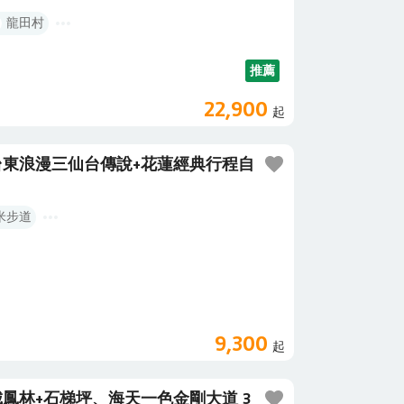
：每人折$500 ▲7人以上同行：每人折$750 ※以此
龍田村
同一訂單內（嬰兒及孩童不佔床不適用此優惠）。
更行程內容(包含出發日期)。※如欲變更出發日期，視
2.易遊網保留變更、修改、終止與解釋之權力。
推薦
22,900
起
東浪漫三仙台傳說+花蓮經典行程自
米步道
9,300
起
鳳林+石梯坪、海天一色金剛大道 3