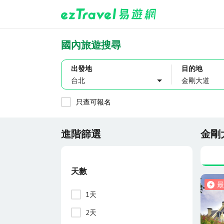
國內旅遊搜尋
出發地
目的地
台北
只查可報名
進階篩選
金剛
天數
最
1天
2天