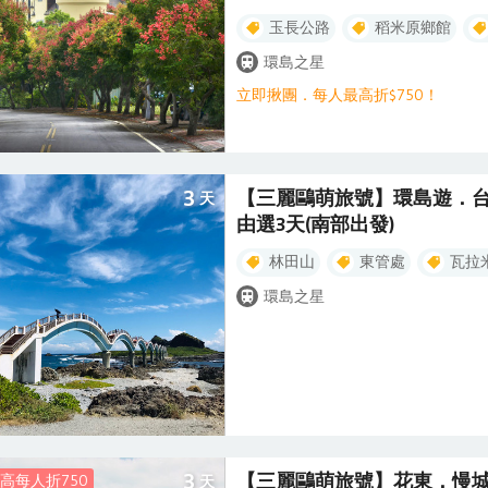
3人同行：每人折$250 ▲4～6人同行
玉長公路
稻米原鄉館
類推，上述優惠僅限同時報名，並於
【相關注意事項】 1.此專案不得變
環島之星
同自動放棄此項優惠，需補足差額。 
立即揪團．每人最高折$750！
3
【三麗鷗萌旅號】環島遊．台
天
由選3天(南部出發)
林田山
東管處
瓦拉
環島之星
3
【三麗鷗萌旅號】花東．慢城
高每人折750
天