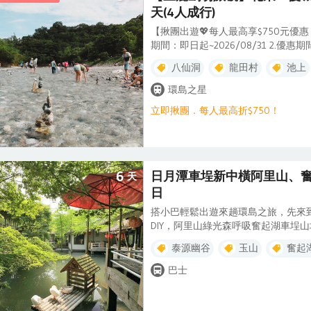
天(4人成行)
【揪團出遊💖每人最高享$750元優
期間：即日起~2026/08/31 2.優惠期間
3人同行：每人折$250 ▲4～6人同行
八仙洞
龍田村
池上
類推，上述優惠僅限同時報名，並於
【相關注意事項】 1.此專案不得變
環島之星
同自動放棄此項優惠，需補足差額。 
立即揪團．每人最高折$750！
◆【全台獨家】萌萌觀光列車，人氣
參考) ◆【慢活慢旅】鳳林慢城導覽
6
日月潭車埕新中橫阿里山、
天
日
搭小巴輕鬆出遊來趟環島之旅，先來
DIY，阿里山綠光森呼吸奮起湖車埕
湖光山色及壯闊美麗的台東南迴海岸
泰源幽谷
玉山
奮起
航海城及杏源珈琲特色下午茶體驗人
巴士