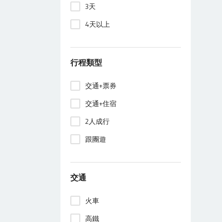
3天
4天以上
行程類型
交通+票券
交通+住宿
2人成行
跟團遊
交通
火車
高鐵