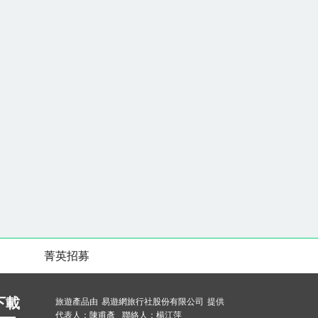
菁英招募
下載
旅遊產品由 易遊網旅行社股份有限公司 提供
代表人：陳甫彥 聯絡人：楊江萍