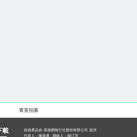
景觀。也吸引了許多遊客及後續的多部電視劇例如俗
體驗：紅龜粿來到菁寮俗女村，不僅能感受農村的樸
可是用土灶慢火細細蒸出的美味，充滿了手作的溫度
和挑戰，讓大家在體驗中感受古早味的魅力。【鳳林
校長夢工廠】有著相當醒目的木造構造的建築，日據
林國中第一屆校長張七郎的宿舍。早期鳳林人士投身
計九十多位，堪稱全台小學校長密度最高的小鎮，素
去因久無人居，幾成廢墟，為傳承並紀念鳳林良好的
下，於民國93年修繕，定名為「校長夢工廠」。
地球環境永續生態共生共存而努力，大力推廣相關永
方特色、文化與經濟發展；提升旅遊品質，並朝向綠
合國際永續發展目標11.12)【SDGs永續發展目
生共存而努力，大力推廣相關永續旅遊行程。建立生
發展；提升旅遊品質，並朝向綠色永續之經營方向而
標13.15)【台南桂田喜來登酒店】桂田，立基於大
满著感激，更對台南有一份獨特情感與使命感。除了
為了將這份臺南人的驕傲發揚光大。自古「一府二鹿
兩個地方都位於現今的臺南境內，是18世紀以來，對
菁英招募
今的臺南，站在邁向國際的交叉點，桂田酒店懷著
在地的人情風貌永續傳承，在臺南發光發熱的同時，
絕代風華
下載
旅遊產品由 易遊網旅行社股份有限公司 提供
代表人：陳甫彥 聯絡人：楊江萍