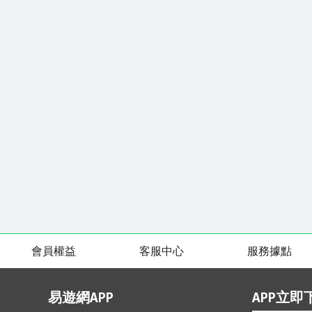
知名度但菁寮老街上卻仍舊維持舊日
女養成記再次拍攝。傳統手作的美味
實，更能親手製作傳統的紅龜粿！這
和傳統的風味。每一步都充滿了樂趣
小鎮散策~一甲子明興冰菓店、鳳林
時期為「鳳林支廳長官舍」，曾是鳳
於台灣教育界、終身奉獻，擔任校長
有「校長之鄉」美名。而這棟建築過
學風，地方靈機一動，在政府的支持
【SDGs永續發展目標】我們致力為
續旅遊行程。建立生態保育、推廣地
色永續之經營方向而努力。(本遊程產品符
標】我們致力為地球環境永續生態共
態保育、推廣地方特色、文化與經濟
努力。(本遊程產品符合國際永續發展目
臺南土地，受這片平原滋養茁壯，充
建築本業，跨足休閒事業版圖，即是
三艋舺四月津」，其中的府城與月津
會員權益
客服中心
服務據點
具有航運之便的臺南最佳的美譽。如
「桂田心，在地情」的宗旨，將深植
讓國際的旅人們也能夠感受到古都的
易遊網APP
APP立即