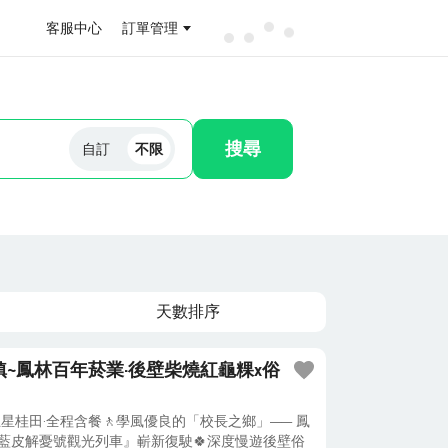
客服中心
訂單管理
搜尋
自訂
不限
天數排序
~鳳林百年菸業·後壁柴燒紅龜粿x俗
雙五星桂田·全程含餐🚶學風優良的「校長之鄉」—— 鳳
『藍皮解憂號觀光列車』嶄新復駛🍀深度慢遊後壁俗