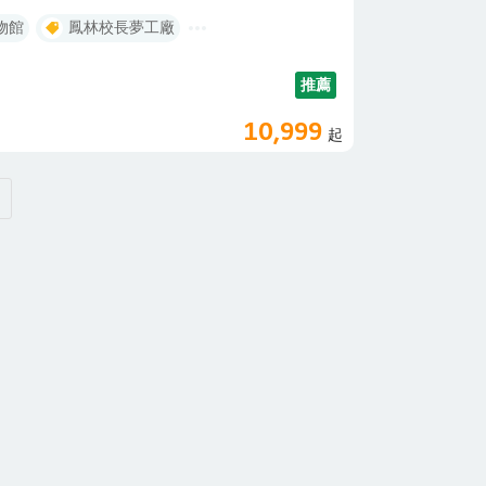
走讀「台灣農業重鎮」雲林西螺【東迴藍皮解憂號】
物館
鳳林校長夢工廠
不提供事先劃位，座位安排以現場工作人員為主，同
不便之處請您諒解!◎ 藍皮解憂號觀光列車車廂內
如有使用輪椅/攜帶嬰兒推車/攜帶寵物箱(寵物推
推薦
求，請於報名時務必告知業務人員，以方便協調藍皮列
的一座三等站，從車站月台就可以眺望到太平洋。車
10,999
起
境沙灘及融合原民文化的聖諾瑟教堂所在地。海灘、
經典美景地呢！※ 藍皮解憂號遊客獨享－此站預計
(不入內)走讀，導覽團隊由金崙溪流域的七個部落的
落文化與生活。※ 若遇台鐵列車調度及天災等不可
進站情況調整，造成不敬請見諒【大武站】是座可在
藍色、黑色交叉配色，黑色代表大武山、藍色為海洋
形窗戶、螺旋梯及挑高的候車大廳使其猶如山坡上的
享：預計停留約8分鐘，月台簡短導覽介紹大武車站
南邊的車站，藏身山林的橘白站體，四周山海圍繞，
的台灣海峽美景盡收眼底。停靠枋山車站的列車班次
所遺留的斑駁痕跡，走在鮮少人煙的月台上，更可感
獨享－此站預計停留約18分鐘，讓遊客有充裕時間
菁寮老街 老屋聚落導覽(特贈台灣LV-茄芷袋！)、
】菁寮是清領時期通往諸羅縣城必經要道的重要驛
家，周邊有撞球間、旅館、販仔間、酒家、戲院等，
樂」而聲名大噪的菁寮地區，有著近百年歷史，雖具