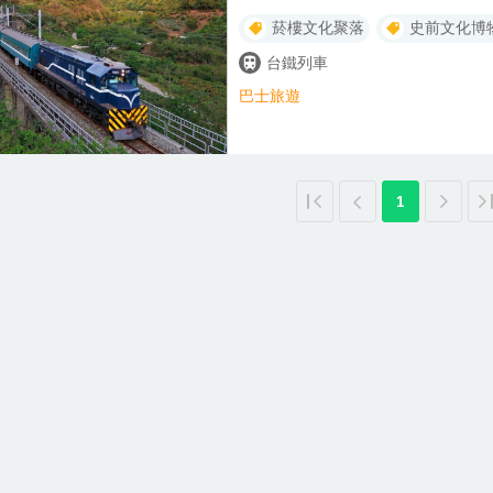
女村~那些年的台灣「農村風情」💖
菸樓文化聚落
史前文化博
📢【重要訊息】◎ 套票無指定席，
行者若分開下單，恕無法安排同車廂，
台鐵列車
未提供無障礙空間以及行李空間，旅客
巴士旅遊
車)/攜帶自行車(腳踏車)等其他需
車之車廂安排。【金崙站】南迴線上
站坐落於原民部落，站外便是金崙秘
教堂及金崙大橋可是許多網美拍照的
停留約67分鐘，特別安排聖諾瑟教堂
1
族人擔任，藉此更加深度認識在地部
抗力之因素，金崙走讀行程將視列車
月台上看山望海的車站，月台站體以
意象。站房依地形樣貌建造，運用弧
高級別墅佇立著。藍皮解憂號遊客獨
特色。【枋山車站．秘境驛】台灣最
車站前的廣場視野廣闊，更可將壯闊
稀少，車站內處處可見經過歲月殘下
受秘境驛的寂靜。※ 藍皮解憂號遊客
欣賞秘境美景。【深度慢遊俗女村~後壁
柴燒土灶紅龜粿DIY、俗女特色餐盒
站，因位處交通要道發展出熱鬧的商
街上曾經喧騰一時。因紀錄片「無米