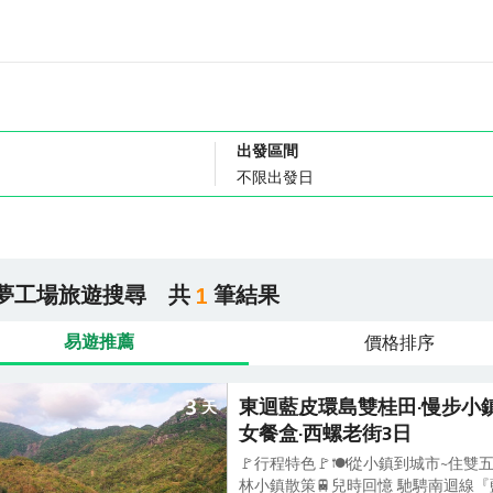
出發區間
夢工場旅遊搜尋
共
筆結果
1
易遊推薦
價格排序
3
東迴藍皮環島雙桂田·慢步小鎮
天
女餐盒·西螺老街3日
🚩行程特色🚩🍽️從小鎮到城市~住
林小鎮散策🚆兒時回憶 馳騁南迴線