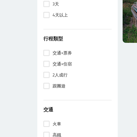
3天
4天以上
行程類型
交通+票券
交通+住宿
2人成行
跟團遊
交通
火車
高鐵