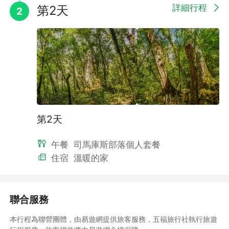
◆司馬庫斯，上帝聽見的禱告～
詳細行程
第2天
2
在新竹的深山中，隱藏著一個純淨之地～遺世獨的泰雅部落～司
馬庫斯，意指『樹林茂密，獵物豐厚、土壤
肥沃之地』。在經歷無電力、無道路、生活貧乏的時間裡，伊玠
長老做了一個夢『夢到上帝的一隻腳踏在司
馬庫斯的部落，過不多久就發生大地震動、土石崩落，沒多久就
有許多人從四方湧進司馬庫斯。神應許說：
司馬庫斯會像拉拉山一樣將會有許多的人潮，連土石都會跳
動。』
早期的司馬庫斯，交通不方便，在山下工作的族人，仍每周徒步
回到部落教會，參加主日聚會，為了回家便
第2天
利這個夢，同心禱告了五十幾年。現今，神成就這夢境，讓司馬
庫斯部落從「黑色部落」成為「上帝真正的
午餐
司馬庫斯部落個人套餐
部落」。
在對外道路開通之前，司馬庫斯的居民，要花數小時步行，穿越
住宿
溫暖的家
溪谷到對山的新光部落，再利用新光部落當
地的道路與外界聯繫、取得民生物資。發現大老爺巨木後，帶來
了探秘的人潮，路通了，人來了，部落繁榮
聯合服務
了，但司馬庫斯仍是司馬庫斯，一個純樸，乾淨的美麗
本行程為聯營團體，由易遊網提供旅客服務，五福旅行社執行旅遊