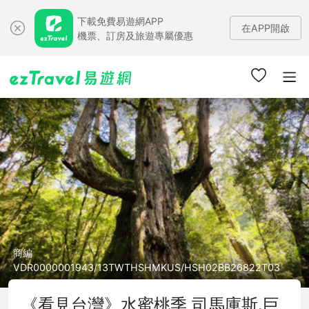
下載免費易遊網APP
在APP開啟
機票、訂房及旅遊專屬優惠
商編
VDR0000001943/13TWTHSHMKUS/HSH02BB26822T03
《看見台灣》水蜜桃季 司馬庫斯.巨