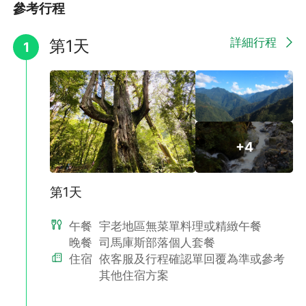
參考行程
詳細行程
第1天
◆司馬庫斯ＳＭＡＮＧＵＳ～
1
很久很久的古泰雅時代，MaKus（馬庫斯）率領他的家族，於
bu sasaw東泰野寒山落腳建立部落，後世子孫
感念他，因此將部落命名為 Smangus「司馬庫斯」
+4
第1天
午餐
宇老地區無菜單料理或精緻午餐
晚餐
司馬庫斯部落個人套餐
住宿
依客服及行程確認單回覆為準或參考
其他住宿方案