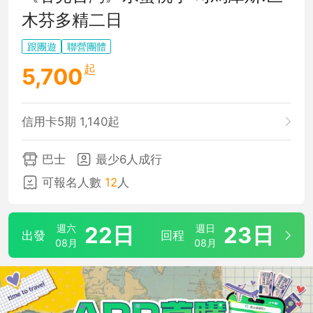
木芬多精二日
跟團遊
聯營團體
起
5,700
信用卡5期 1,140起
巴士
最少6人成行
可報名人數
12
人
週六
22日
週日
23日
出發
回程
08月
08月