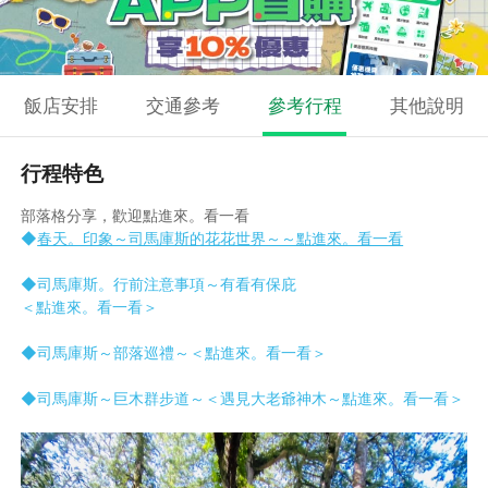
飯店安排
交通參考
參考行程
其他說明
行程特色
部落格分享，歡迎點進來。看一看
◆
春天。印象～司馬庫斯的花花世界～～點進來。看一看
◆司馬庫斯。行前注意事項～有看有保庇
＜點進來。看一看＞
◆司馬庫斯～部落巡禮～＜點進來。看一看＞
◆司馬庫斯～巨木群步道～＜遇見大老爺神木～點進來。看一看＞