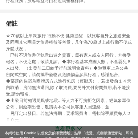
行程服務，旅客權益將由易遊網全權保障。
備註
☆70歲以上單獨旅行.行動不便.健康提醒 以旅客自身之旅遊安全
及同團其它團員之旅遊權益等考量，凡年滿70歲以上或行動不便或
身體狀況，
已較不適旅遊仍執意出遊之貴賓，需有家人或友人同行，方接受
報名，不便之處，敬請見諒。◆本行程基本成團人數，不含嬰兒６
人出發。 （出發前二日給予行前說明會資料）◆遊覽車上為公共
密閉式空間，請勿攜帶寵物及危險物品參與行程，感謝配合。
◆部落的住宿為團體房方式進行包房（買斷房），若出發前１４天
內取消，房間無法退回,除了取消費,要另外支付房間費用,若不能接
受,請勿報名。
◆出發日前如遇颱風或地震...等人力不可抗拒之因素，經氣象單位
公佈，則延期出發，敬請與本公司原客服人員連絡，並
另訂定出發日。若無法挪期，要求退費者，需扣除手續費每人２
００元。
◆車位編排，依旅客現場報到之先後順序選擇，無法接受者，請勿
查看更多
報名。
本網站使用 Cookie 以優化您的瀏覽體驗。點擊「接受」或繼續瀏覽網站，即表