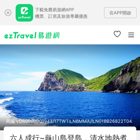
下載免費易遊網APP
在APP開啟
機票、訂房及旅遊專屬優惠
商編 VDR0000001943/17TWTILNBMMA/ILN01BB26822T04
六人成行~龜山島登島，清水地熱煮