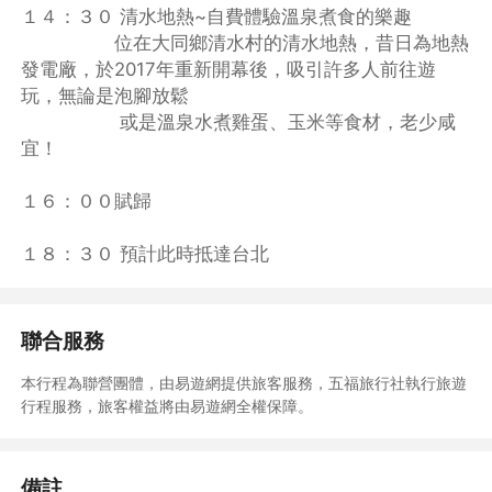
１４：３０ 清水地熱~自費體驗溫泉煮食的樂趣
位在大同鄉清水村的清水地熱，昔日為地熱
發電廠，於2017年重新開幕後，吸引許多人前往遊
玩，無論是泡腳放鬆
或是溫泉水煮雞蛋、玉米等食材，老少咸
宜！
橫看成嶺側成峰、遠近高低皆不同
上船時看龜山島像是遺落在海面上的一只靴子，隨著船向前行進，
１６：００賦歸
才得以窺探出烏龜的全貌。龜尾湖旁有隻趴地休息的哈巴狗兒，
有點神似卡通人物的史奴比、轉瞬間，狗兒卻變成了仰面朝天的睡
美人，到底是哪個比較像呢?就等著大家來一探究竟。
１８：３０ 預計此時抵達台北
昔日的龜山漁港，因颱風災損阻塞，過去的龜山島為捕魚為業的漁
村，由於一場大火的關係，全島居民遷移至頭城鎮，如今島上只
國軍駐軍，因此島孤人不孤的石碑，道出了駐軍的心聲。
聯合服務
P.S 門牌上的烏龜圖示，全台灣只有這邊才看的到喔。
本行程為聯營團體，由易遊網提供旅客服務，五福旅行社執行旅遊
每當春天３、４月之際，島上野百合盛開，純白的花朵與綠色的草
行程服務，旅客權益將由易遊網全權保障。
地，交織成春天最美的風景。
＊（花為季節性之產物，無法保證盛開與否）。
＊龜山島登島於出發前２０天抽籤，無法保證一定抽中，請報名時
備註