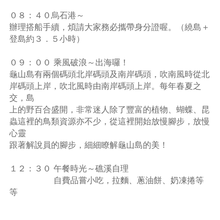
０８：４０烏石港～
辦理搭船手續，煩請大家務必攜帶身分證喔。（繞島＋
登島約３．５小時）
０９：００ 乘風破浪～出海囉！
龜山島有兩個碼頭北岸碼頭及南岸碼頭，吹南風時從北
岸碼頭上岸，吹北風時由南岸碼頭上岸。每年春夏之
交，島
上的野百合盛開，非常迷人除了豐富的植物、蝴蝶、昆
蟲這裡的鳥類資源亦不少，從這裡開始放慢腳步，放慢
心靈
跟著解說員的腳步，細細瞭解龜山島的美！
１２：３０ 午餐時光～礁溪自理
自費品嘗小吃，拉麵、蔥油餅、奶凍捲等
等