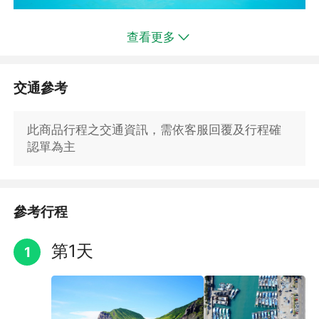
查看更多
龜山島
＜＜點進來 更多龜山島的傳奇＞＞
夢幻之島、人間淨士，「龜山島」又名「龜山嶼」，在宜蘭縣頭城
交通參考
鎮海岸以東約十公里處，為孤懸於海中之火山島嶼，
因其型似浮龜而得名。因它象徵「龜蛇把海口」守護著蘭陽平原，
在平原的任何角落只要朝海的方向眺望皆可看見它矗
此商品行程之交通資訊，需依客服回覆及行程確
立於太平洋上，是為宜蘭縣的精神標地。龜山島伴著雲朵屹立在海
認單為主
平面上有著綽約風姿，當地居民因其特殊的地理景觀
列出有「龜山八景」。龜山島八景從早到晚分為：龜山朝日、龜島
磺煙、龜岩巉壁、龜卵觀奇、靈龜擺尾、神龜戴帽、
洞鐘乳石觀奇、海底溫泉湧上流，「眼鏡然而卻因潮汐、氣候等因
參考行程
素的影響，想同時一攬八景並不容易。
第1天
1