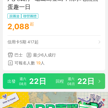
蛋趣一日
跟團遊
聯營團體
起
2,088
信用卡5期 417起
巴士
最少6人成行
可報名人數
19
人
週六
22日
週六
22日
出發
回程
08月
08月