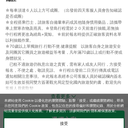
提供姓名、身分證字號、生日、聯絡電話等資訊，
如業務人員回覆 有抽中登島許可，便 無法更換名單，敬請配合。
☆每車須達６人以上方可成團。（出發前四天客服人員會告知確認
◆費用說明：
是否成團）
四人成行～不含嬰兒
☆全程搭乘巴士，請旅客自備暈車葯或其他隨身慣用藥品，請攜帶
☆成人每人費用＄２４８８元。（１２歲以上）
車上禦寒衣物及雨具。☆登島行程需於２０天前進行抽籤,若無抽
☆孩童每人費用＄２２８８元。（１２歲以下）
中行程將更改為繞島+賞鯨。 ☆前於報名時提供正確旅客資料名單
☆兩歲以下嬰兒價不佔位５００元，僅含保險及作業手續費。 六
以利抽籤作業。
人成行～不含嬰兒
☆70歲以上單獨旅行.行動不便.健康提醒 以旅客自身之旅遊安全
☆成人每人費用＄２０８８元。（１２歲以上）
及同團其它團員之旅遊權益等考量，凡年滿70歲以上或行動不便或
☆孩童每人費用＄１８８８元。（１２歲以下）
身體狀況，
☆兩歲以下嬰兒價不佔位５００元，僅含保險及作業手續費
已較不適旅遊仍執意出遊之貴賓，需有家人或友人同行，方接受
報名，不便之處，敬請見諒。 ☆行程出發前二日另行傳真或電話
通知相關注意事項。☆此報名表經本公司客服人員於確認欄內簽名
◆費用包含：
始可生效並視同雙方簽署觀光局定型化國內旅遊契約書，歡迎先向
☆九人座一日來回車費 司機服務費(台北市區可到府接送，六人以
客服人員索取契
上即可包車)。
約書內容，正本於出發當日簽定。☆如遇颱風、地震、豪雨等大自
查看更多
☆龜山島：繞島＋登島費用。
然不可抗拒之因素，本公司保有延期出發或全額退費之權利。☆請
本網站使用 Cookie 以優化您的瀏覽體驗。點擊「接受」或繼續瀏覽網站，即表
☆每人礦泉水乙瓶。
示您同意我們的 Cookie 政策，包含記住您的搜尋偏好和瀏覽紀錄、用於分析網
於規定時間內準時集合，行程中如旅客因個人因素私自脫隊或集合
☆２５０履約責任險附加２０萬意外醫療險。
站流量並提供個人化推薦。了解更多資訊，請參閱我們的
隱私權保護政策
。
不到，本公司不予退費。☆以上行程載明之車行時間僅供參考，因
路況或假日遊客眾多行程順序將視情況前後更動。
選擇方案
◆費用不包含：
接受
☆取消規定：本公司作業均遵依照觀光局相關規定，與旅客簽署旅