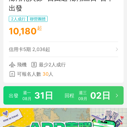
出發
2人成行
聯營團體
起
10,180
信用卡5期 2,036起
飛機
最少2人成行
可報名人數
30
人
週一
31日
週三
02日
出發
回程
08月
09月