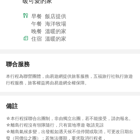
暖可愛的家
BLOG搶先看～
◎澎湖部落格～食在澎湖～點進來。看一看
早餐
飯店提供
◆費用包含：
午餐
海洋牧場
☆交通：台中機場至馬公機場經濟艙來回機票。
晚餐
溫暖的家
☆住宿：自選飯店等級住宿兩晚。(旅行社安排為主 恕無法指定)
住宿
溫暖的家
指定兩小床每人加收６００元
☆膳食：兩早餐、兩午
☆保障： 投保２５０萬旅行社履約責任險＋２０萬醫療險＋離島
滯留險。
聯合服務
◆費用不含：
本行程為聯營團體，由易遊網提供旅客服務，五福旅行社執行旅遊
☆當地導遊小費３００元
行程服務，旅客權益將由易遊網全權保障。
☆本行程表上未註明之各項開銷，建議、自費或自由行程所衍生之
任何費用。
☆個人旅遊平安保險，依規定旅客若有個別需求，得自行投保旅行
平安保險。
備註
◆特別備註：
※花火節期間機位需求須以實際回覆為主，一旦完成開票作業後將
☆本行程採聯合出團制，非由獨立出團，若不能接受，請勿報名。
不得更改姓名及取消退費(因花火節為管制航線皆為當日當班，
☆離島行程沒有領隊隨行，只有當地導遊 敬請見諒
如取消無退票價值
☆離島氣候多變，出發船如遇天候不佳停開或取消，可更改日期出
發（同價位之團）；若無法挪期，要求取消行程者，