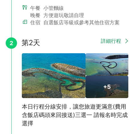
午餐
小管麵線
晚餐
方便遊玩敬請自理
住宿
自選飯店等級或參考其他住宿方案
澎湖，臺灣海峽最閃耀的明珠，九十座島嶼上累積著歷史人文的智
慧結晶，
詳細行程
第2天
2
壯麗的海洋景色，讓澎湖處處充滿了大自然的禮讚。
澎湖群島遍布玄武岩地質景觀，大自然鬼斧神工的多樣雕琢，
令中外地質學者觀後為之驚嘆，讚譽為「上帝的石雕公園」。
清澈的澎湖灣及澎湖冬天的風，
更使澎湖成為國際風帆船選手年度巡迴必經之地，比美加勒比海與
西班牙南部海域。
春夏花火節火樹銀花綻放熱情和浪漫，秋冬菊島海鮮節的生鮮美饌
+5
品嚐澎湖海洋的頂級美味，
碧海藍天與柔白細緻沙灘的雙重享受，各式各樣的沙灘水上遊樂設
施，讓你盡情的享受水上世界，
還有歎為觀止的海洋生態，成串的美景肯定會贏得您連聲的讚嘆！
本日行程分線安排，讓您旅遊更滿意(費用
含飯店碼頭來回接送)三選一 請報名時完成
選擇