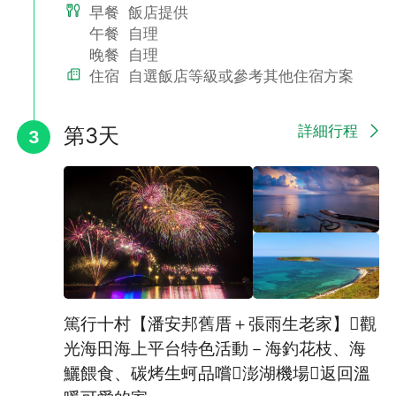
早餐
飯店提供
午餐
自理
晚餐
自理
住宿
自選飯店等級或參考其他住宿方案
詳細行程
第3天
3
星羅棋布的翠綠島群，浩瀚無垠的蔚藍海洋，
再加上雄壯宏偉的玄武奇岩和屋舍儼然的村莊聚落，
構成一幅如詩如畫的美麗景緻，
更成就一座遺世獨立的海上仙境，這就是澎湖～
一群撒落在台灣海峽的海上明珠，靜靜散發光芒，晶瑩耀眼，風情
無限。
篤行十村【潘安邦舊厝＋張雨生老家】觀
BLOG搶先看～◎
光海田海上平台特色活動－海釣花枝、海
澎湖部落格～玩在澎湖～點進來。看一看
鱺餵食、碳烤生蚵品嚐澎湖機場返回溫