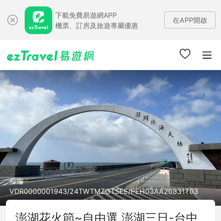
下載免費易遊網APP
在APP開啟
機票、訂房及旅遊專屬優惠
商編
VDR0000001943/24TWTMZGTSEE/PEH03AA26831T03
澎湖花火節~自由選 澎湖三日-台中