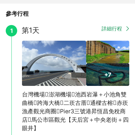
2026澎湖國際海上花火節◎預定於5月5日至7月29日盛大舉行
參考行程
七龍珠主題，澎湖國際海上花火節將帶來童年回憶，
透過璀璨煙火、無人機燈光秀帶來一場專屬澎湖的花火盛會，在澎
詳細行程
第1天
1
湖觀音亭園區舉辦。
歡迎大家一起來澎湖歡度花火時光。
★澎湖海上花火節活動時間為五月及六月為每週一、週四晚上8點
開始，花火施放時間為晚上21:00-21:15
七月&八月為每週二施放。
主場：馬公市觀音亭園區。最新消息及異動以澎湖縣政府旅遊處公
告為主！
+7
(因前往觀賞之遊客眾多，請自行前往，不便之處敬請見諒。)
台灣機場澎湖機場池西岩瀑＋小池角雙
曲橋跨海大橋二崁古厝通樑古榕赤崁
漁產觀光商圈Pier3三號港昇恆昌免稅商
店馬公市區觀光【天后宮＋中央老街＋四
眼井】